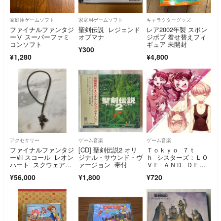
家庭用ゲームソフト
家庭用ゲームソフト
キャラクターグッズ
ファイナルファンタジ
聖剣伝説 レジェンド
レア2002年製 スポン
ーⅤ スーパーファミ
オブマナ
ジボブ 着せ替えフィ
コンソフト
ギュア 未開封
¥300
¥1,280
¥4,800
アクセサリー
ゲーム音楽
ゲーム音楽
ファイナルファンタジ
[CD] 聖剣伝説2 オリ
Ｔｏｋｙｏ ７ｔ
ーⅧ スコール レオン
ジナル・サウンド・ヴ
ｈ シスターズ：ＬＯ
ハート スクウェア公
ァージョン 帯付
ＶＥ ＡＮＤ ＤＥＶ
式ネックレス
ＩＬ／アイノシズク
¥56,000
¥1,800
¥720
（初回限定盤）