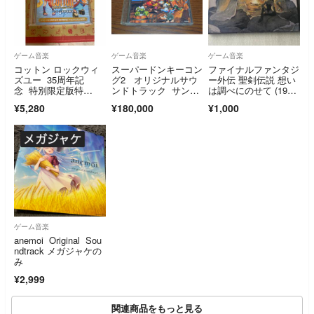
ゲーム音楽
ゲーム音楽
ゲーム音楽
コットン ロックウィ
スーパードンキーコン
ファイナルファンタジ
ズユー 35周年記
グ2 オリジナルサウ
ー外伝 聖剣伝説 想い
念 特別限定版特
ンドトラック サント
は調べにのせて (1991
典 サウンドトラック
ラ
年)
¥5,280
¥180,000
¥1,000
CD
ゲーム音楽
anemoi Original Sou
ndtrack メガジャケの
み
¥2,999
関連商品をもっと見る