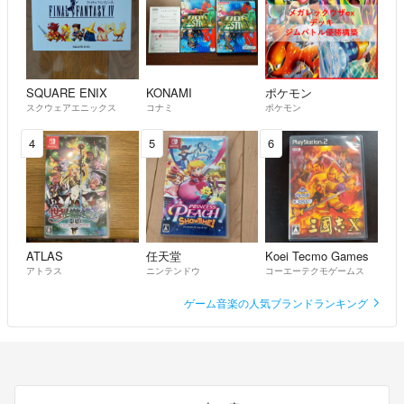
SQUARE ENIX
KONAMI
ポケモン
スクウェアエニックス
コナミ
ポケモン
4
5
6
ATLAS
任天堂
Koei Tecmo Games
アトラス
ニンテンドウ
コーエーテクモゲームス
ゲーム音楽の人気ブランドランキング