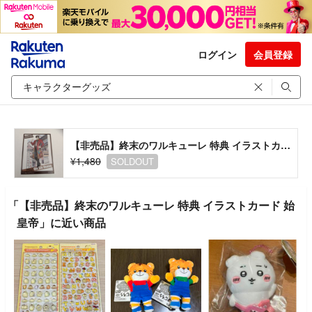
ログイン
会員登録
【非売品】終末のワルキューレ 特典 イラストカード 始皇帝
¥1,480
SOLDOUT
「【非売品】終末のワルキューレ 特典 イラストカード 始
皇帝」に近い商品