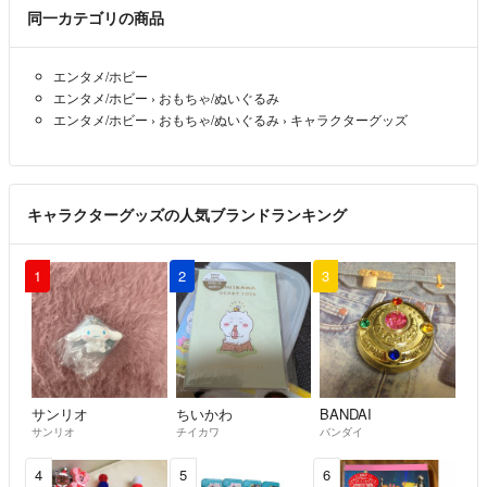
同一カテゴリの商品
エンタメ/ホビー
エンタメ/ホビー
›
おもちゃ/ぬいぐるみ
エンタメ/ホビー
›
おもちゃ/ぬいぐるみ
›
キャラクターグッズ
キャラクターグッズの人気ブランドランキング
1
2
3
サンリオ
ちいかわ
BANDAI
サンリオ
チイカワ
バンダイ
4
5
6