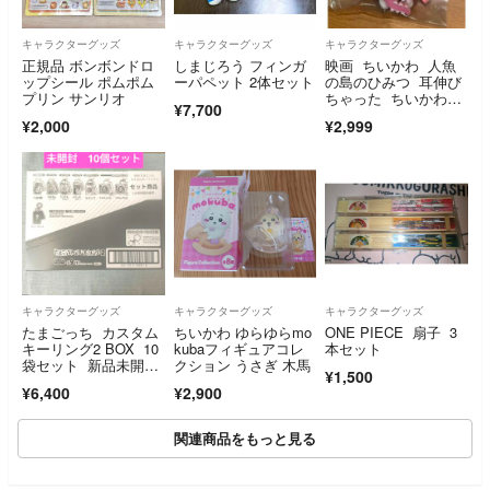
キャラクターグッズ
キャラクターグッズ
キャラクターグッズ
正規品 ボンボンドロ
しまじろう フィンガ
映画 ちいかわ 人魚
ップシール ポムポム
ーパペット 2体セット
の島のひみつ 耳伸び
プリン サンリオ
ちゃった ちいかわマ
¥7,700
スコット
¥2,000
¥2,999
キャラクターグッズ
キャラクターグッズ
キャラクターグッズ
たまごっち カスタム
ちいかわ ゆらゆらmo
ONE PIECE 扇子 3
キーリング2 BOX 10
kubaフィギュアコレ
本セット
袋セット 新品未開
クション うさぎ 木馬
¥1,500
封 匿名配送 即日発
¥6,400
¥2,900
送
関連商品をもっと見る