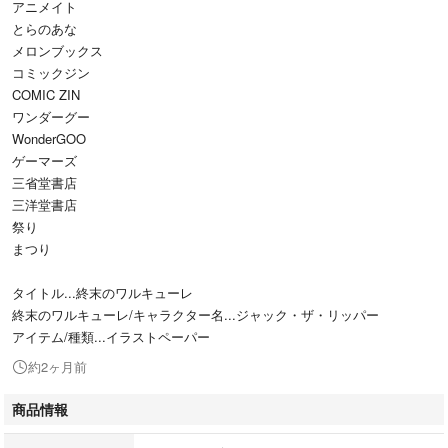
アニメイト
とらのあな
メロンブックス
コミックジン
COMIC ZIN
ワンダーグー
WonderGOO
ゲーマーズ
三省堂書店
三洋堂書店
祭り
まつり
タイトル...終末のワルキューレ
終末のワルキューレ/キャラクター名...ジャック・ザ・リッパー
アイテム/種類...イラストペーパー
約2ヶ月前
商品情報