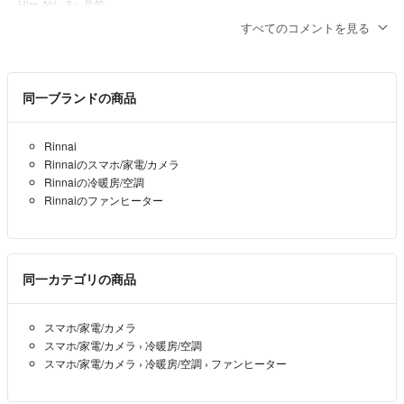
Hiro Aki
- 3ヶ月前
すべてのコメントを見る
不躾な質問申し訳ありません
製造年月日を教えて下さい
同一ブランドの商品
kenken
- 3ヶ月前
Rinnai
4000¥👍🙏🙏
Rinnaiのスマホ/家電/カメラ
st
- 3ヶ月前
Rinnaiの冷暖房/空調
Rinnaiのファンヒーター
同一カテゴリの商品
スマホ/家電/カメラ
スマホ/家電/カメラ
›
冷暖房/空調
スマホ/家電/カメラ
›
冷暖房/空調
›
ファンヒーター