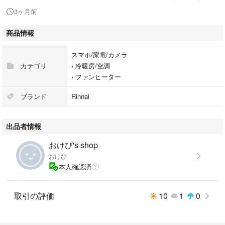
¥9000→6000
3ヶ月前
商品情報
暖房の目安は、木造11畳（18平米）・コンクリート造15畳（25平米）ま
で適用のガスファンヒーター。寝室・子供部屋からリビングなどご家族が
スマホ/家電/カメラ
集まるお部屋に最適
カテゴリ
›
冷暖房/空調
›
ファンヒーター
使用ガス種類：プロパンガス用
ブランド
Rinnai
#リンナイ
出品者情報
#スマホ/家電/カメラ
#冷暖房/空調
おけび's shop
#ファンヒーター
おけび
本人確認済
取引の評価
10
1
0