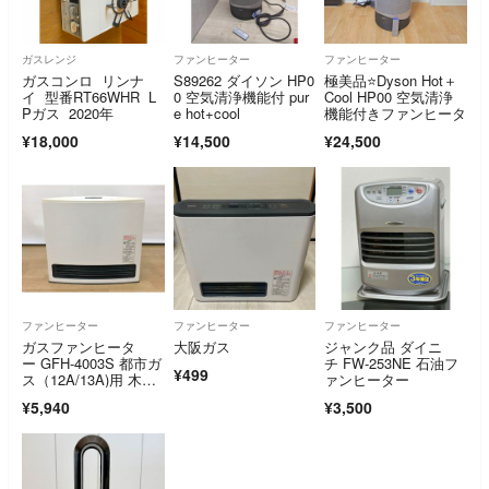
ガスレンジ
ファンヒーター
ファンヒーター
ガスコンロ リンナ
S89262 ダイソン HP0
極美品⭐Dyson Hot＋
イ 型番RT66WHR L
0 空気清浄機能付 pur
Cool HP00 空気清浄
Pガス 2020年
e hot+cool
機能付きファンヒータ
¥18,000
¥14,500
¥24,500
ファンヒーター
ファンヒーター
ファンヒーター
ガスファンヒータ
大阪ガス
ジャンク品 ダイニ
ー GFH-4003S 都市ガ
チ FW-253NE 石油フ
¥499
ス（12A/13A)用 木造1
ァンヒーター
1畳コンクリート15
¥5,940
¥3,500
畳 ノーリツ NORIT
Z ガスコード付き 251
1LR096