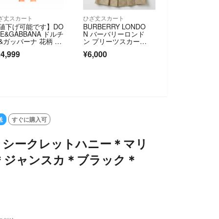
ざ丈スカート
ひざ丈スカート
値下げ可能です】DO
BURBERRY LONDO
CE&GABBANA ドルチ
N バーバリーロンド
&ガッバーナ 花柄 ポ
ン プリーツスカー
ー デイジー 中条あ
ト ノバチェック ベー
4,999
¥6,000
みさん着用
ジュ 金糸 38
送
すぐに購入可
】シークレットハニー＊マリ
＊ジャンスカ＊ブラック＊