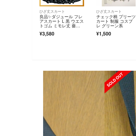
ひざ丈スカート
ひざ丈スカート
良品✨ダジュール フレ
チェック柄 プリー
アスカート L 黒 ウエス
カート 制服 コスプ
トゴム ミモレ丈 薔
レ グリーン系
薇 ロング
¥3,580
¥1,500
SOLD OUT