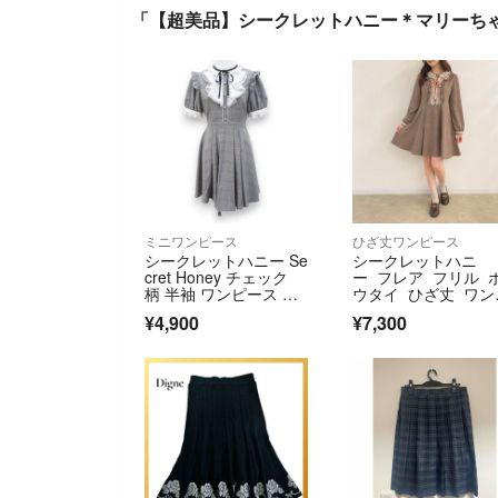
「【超美品】シークレットハニー＊マリーち
ミニワンピース
ひざ丈ワンピース
シークレットハニー Se
シークレットハニ
cret Honey チェック
ー フレア フリル 
柄 半袖 ワンピース ミ
ウタイ ひざ丈 ワン
ニ
ース ブラウン 2
¥4,900
¥7,300