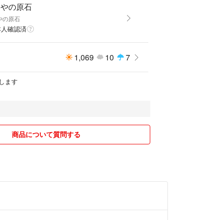
いやの原石
やの原石
本人確認済
ーズン
1,069
10
7
します
商品について質問する