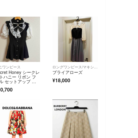
ニワンピース
ロングワンピース/マキシワンピース
ecret Honey シークレ
ブライアローズ
トハニー リボン フ
¥18,000
ル セットアップ 半
0,700