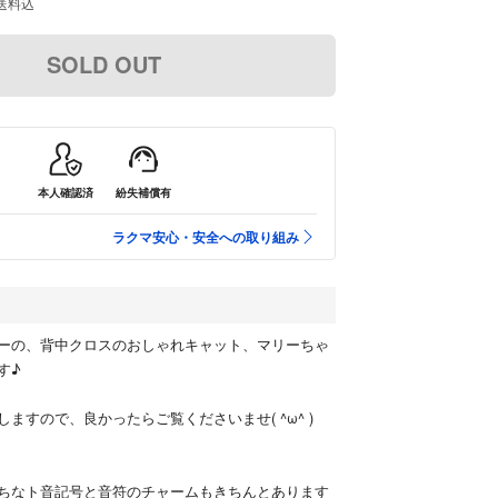
送料込
SOLD OUT
本人確認済
紛失補償有
ラクマ安心・安全への取り組み
ーの、背中クロスのおしゃれキャット、マリーちゃ
す♪
ますので、良かったらご覧くださいませ( ^ω^ )
ちなト音記号と音符のチャームもきちんとあります