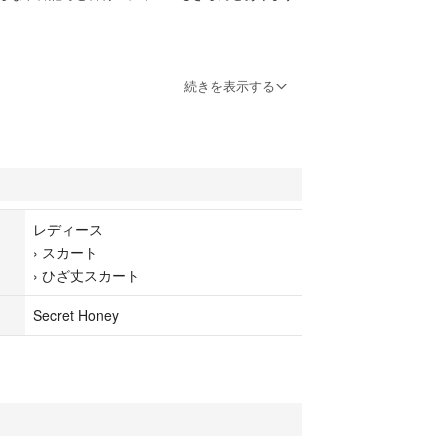
服 (←私の出品しているお洋服を見られます♪)
続きを表示する
ニー
レディース
ト
›
スカート
›
ひざ丈スカート
Secret Honey
ート