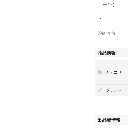
(〃^ー^〃)
#はなちゃんのお洋
約1年前
#シークレットハ
#シーハニ
商品情報
#おしゃれキャッ
カテゴリ
#マリー
#マリーちゃん
ブランド
#音符
#楽譜
#譜面
出品者情報
#ジャンパースカ