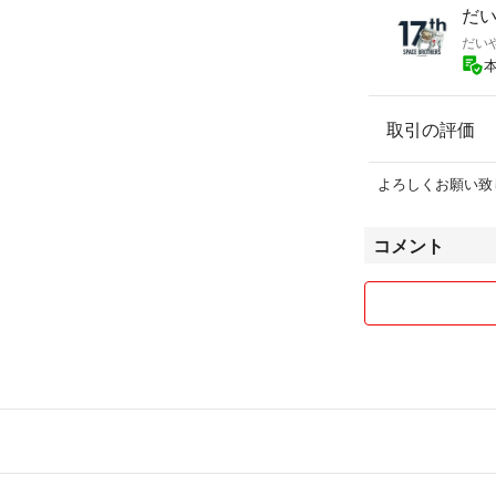
#ジャンスカ
だ
だい
カラー...ブラック
季節...オールシ
取引の評価
よろしくお願い致
コメント