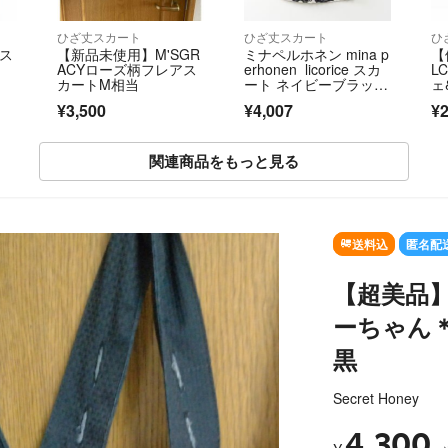
ひざ丈スカート
ひざ丈スカート
ひ
ツス
【新品未使用】M'SGR
ミナペルホネン mina p
【
ACYローズ柄フレアス
erhonen licorice スカ
L
カートM相当
ート ネイビーブラック
ェ
∥リコリス 膝丈 コット
ピ
¥3,500
¥4,007
¥2
ン ウエストゴム【240
や
0015100616】
関連商品をもっと見る
SOLD OUT
送料込
匿名配
【超美品
ーちゃん
黒
Secret Honey
4,300