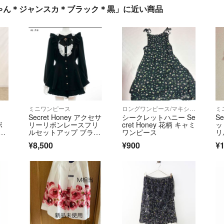
ゃん＊ジャンスカ＊ブラック＊黒」に近い商品
ミニワンピース
ロングワンピース/マキシワンピース
ミ
Secret Honey アクセサ
シークレットハニー Se
S
ボ
リーリボンレースフリ
cret Honey 花柄 キャミ
ッ
ピ
ルセットアップ ブラッ
ワンピース
リ
ク
袖
¥8,500
¥900
¥1