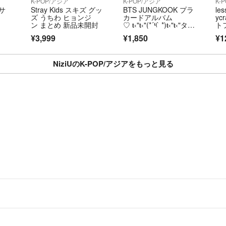
K-POP/アジア
K-POP/アジア
K-
 サ
Stray Kids スキズ グッ
BTS JUNGKOOK プラ
le
ズ うちわ ヒョンジ
カードアルバム
yc
ン まとめ 新品未開封
♡ ŧ‹"ŧ‹"(*´༥` *)ŧ‹"ŧ‹"タイ
ト
ン
¥3,999
¥1,850
¥1
NiziUのK-POP/アジアをもっと見る