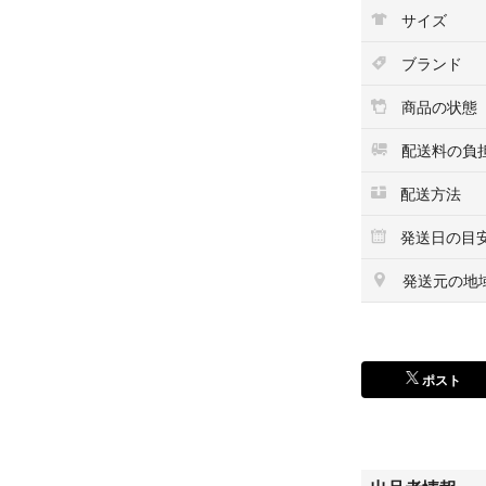
#PressPlay
サイズ
#3周年
#Anniversary
ブランド
#マコ
#リオ
商品の状態
#マユカ
#アヤカ
配送料の負
#ミイヒ
配送方法
#リマ
#リク
発送日の目
#ニナ
#マヤ
発送元の地
ポスト