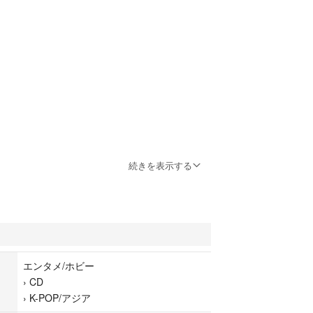
続きを表示する
プ
エンタメ/ホビー
›
CD
›
K-POP/アジア