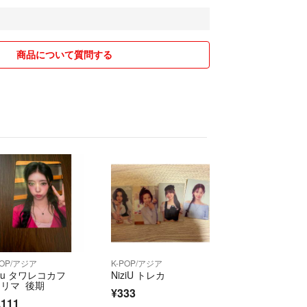
品へのお値下げコメントはしないようお願い致しま
商品について質問する
上(同じページ内は含まず)のおまとめで送料が重複し
過度な値下げは期待されないようお願い致します。
額といった大幅な値引き交渉は削除いたします。
ラクマパックを予定しています。品物の大きさや重
発送方法を決めます、普通郵便の発送後のトラブル
ますが、郵便事故調査依頼の対応はさせていただき
送への変更は差額料金上乗せになります。希望され
メントお願いいたします。
POP/アジア
K-POP/アジア
ziu タワレコカフ
NiziU トレカ
コメントのお返事はできません。
 リマ 後期
¥333
優先ですので発送まで日にちかかる場合もありま
,111