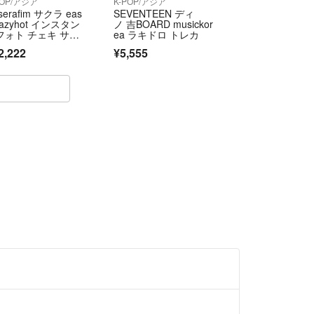
POP/アジア
K-POP/アジア
sserafim サクラ eas
SEVENTEEN ディ
razyhot インスタン
ノ 吉BOARD musickor
フォト チェキ サイ
ea ラキドロ トレカ
2,222
¥5,555