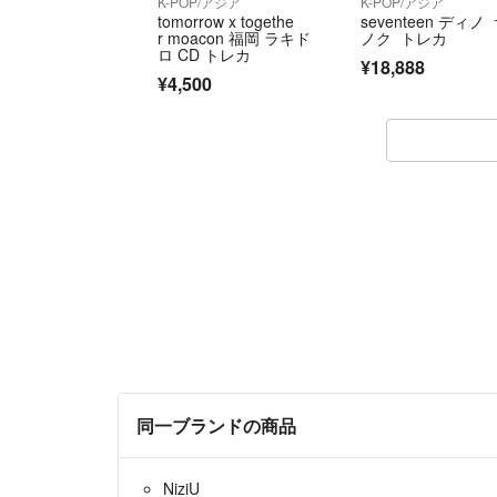
K-POP/アジア
K-POP/アジア
tomorrow x togethe
seventeen ディノ
r moacon 福岡 ラキド
ノク トレカ
ロ CD トレカ
¥18,888
¥4,500
同一ブランドの商品
NiziU