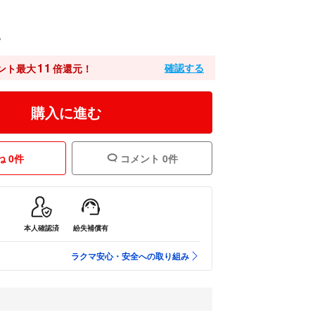
込
11
確認する
ント最大
倍還元！
購入に進む
 0件
コメント 0件
本人確認済
紛失補償有
ラクマ安心・安全への取り組み