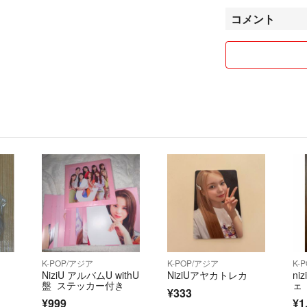
コメント
お値下げ不可の商
す。
お値引きは2点以
た場合のみです。
また、表示額の半
発送は普通郵便や
さ、送料を考慮し
は責任を負いかね
ます。
補償あり・匿名配
る方は購入前にコ
K-POP/アジア
K-POP/アジア
K-
NiziU アルバムU withU
NiziUアヤカトレカ
ni
リアルタイムでの
盤 ステッカー付き
ェ
¥333
また、普段の生活
¥999
¥1