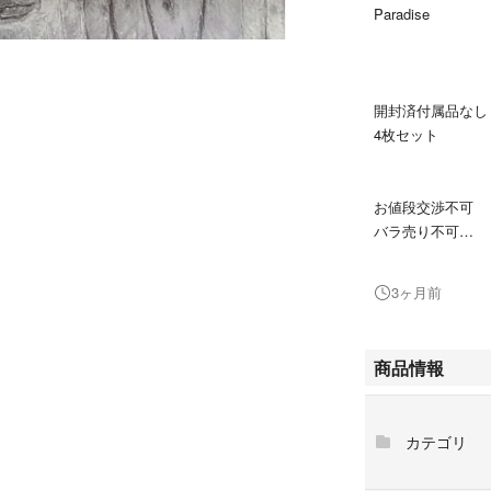
Paradise
開封済付属品なし
4枚セット
お値段交渉不可
バラ売り不可
#niziu
3ヶ月前
#ブルームーン
#Blue Moon
#クラップクラッ
商品情報
#CLAP CLAP
#パラダイス
#Paradise
カテゴリ
#ココナッツ
#coconut