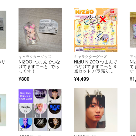
す。
コメント後は購入
逃げはおやめくだ
なければ削除、ブ
これからも沢山の
いと思っております
キャラクターグッズ
キャラクターグッズ
ア
u/リ
NIZOO つまんでつな
NiziU NIZOO つまんで
N
げてますこっと でら
つなげてますこっと 8
て
っくす！
点セット バラ売り
す
◎ ニジュー ニズー ガ
¥800
¥4,499
¥1
チャ リチュ リヨ マヤ
ン キナ