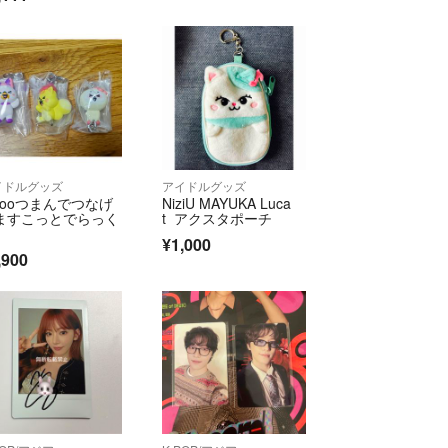
の有無にかかわらずお返事をお願い致します。コメ
さい。「今回は見送ります」でも構いません。返答
ロックいたします。
ご縁があると思いますがお互いに快いお取引をした
。よろしくお願いいたします(^^)
イドルグッズ
アイドルグッズ
izooつまんでつなげ
NiziU MAYUKA Luca
ますこっとでらっく
t アクスタポーチ
¥1,000
,900