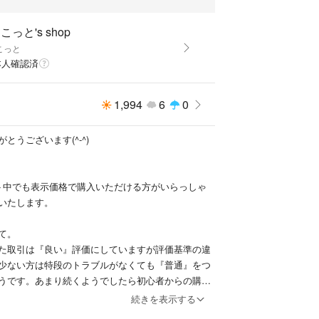
こっと's shop
こっと
本人確認済
1,994
6
0
とうございます(^-^)
ト中でも表示価格で購入いただける方がいらっしゃ
いたします。
て。
た取引は『良い』評価にしていますが評価基準の違
少ない方は特段のトラブルがなくても『普通』をつ
うです。あまり続くようでしたら初心者からの購入
。
続きを表示する
事情による配送遅れはある程度ご理解ください。