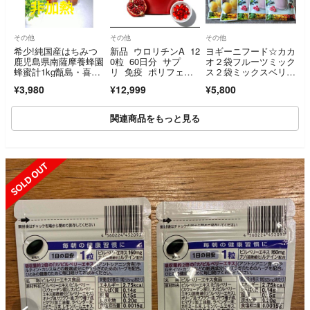
その他
その他
その他
希少!純国産はちみつ
新品 ウロリチンA 12
ヨギーニフード☆カカ
鹿児島県南薩摩養蜂園
0粒 60日分 サプ
オ２袋フルーツミック
蜂蜜計1kg甑島・喜界
リ 免疫 ポリフェノ
ス２袋ミックスベリー
島・三島村・非加熱
ール 更年期 ザク
３袋ストロベリー３袋
¥3,980
¥12,999
¥5,800
ロ エラグ酸 ミトコ
☆合計10袋
ンドリア
関連商品をもっと見る
SOLD OUT