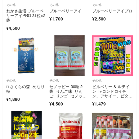
その他
その他
その他
わかさ生活 ブルーベ
ブルーベリーアイ
ブルーベリーアイプロ
リーアイPRO 31粒×2
¥1,700
¥2,500
袋
¥4,500
その他
その他
その他
□ さくらの森 めなり
セノッピー 30粒 2
ビルベリー & ルテイ
極
袋 りんご味 りん
ン ‼️+コンドロイチ
ご リンゴ セノッピ
ン、アサイー、ビタミ
¥1,880
ー
ン、カシス6ヶ月分
¥4,500
¥1,479