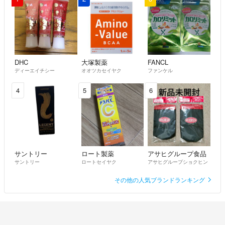
DHC
大塚製薬
FANCL
ディーエイチシー
オオツカセイヤク
ファンケル
4
5
6
サントリー
ロート製薬
アサヒグループ食品
サントリー
ロートセイヤク
アサヒグループショクヒン
その他の人気ブランドランキング