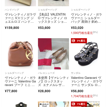
ハンドバッグ
ショルダーバッグ
ショルダーバッグ
ヴァレンティノガラヴ
【美品】VALENTIN
ヴァレンティノ・ガラ
ァーニ Vスリング ジ
O ヴァレンティノ ロ
ヴァーニ ショルダー
ュエルロゴ ハンドバ
ックスタッズ ショル
バッグ 肩掛け 斜め掛
ッグ
ダーバッグ ポーチ ブ
け ロックスタッズ レ
¥159,800
¥53,600
¥53,020
ラック レザー
ディース Valentino Ga
ravani
(3%)
1,590円相当還元
3%還元
ショルダーバッグ
バレエシューズ
サンダル
ヴァレンティノ・ガラ
未使用【ヴァレンティ
Valentino Garavani ヴ
ヴァーニ Valentino Ga
ノ】ロックスタッ
ァレンティノ・ガラヴ
ravani プーフ ミニ バ
ズ エナメルレザ
ァーニ サンダル ロッ
ケットバッグ ショル
ー プードル パンプ
クスタッズ
¥77,800
¥28,800
¥56,800
ダーバッグ バッグ レ
ス
ザー レディース ブラ
(3%)
1,704円相当還元
ウン系 4W0P0AC3ZF
J0NO 【中古】
1%還元