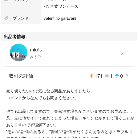
総丈...90cm
›
ひざ丈ワンピース
袖丈...29cm
ブランド
valentino garavani
■デザイン
ベージュにロゴ入りの金ボタンがとても高見えする一品です♡
出品者情報
ウエストもキュッとなってるので着痩せ効果があります♪
普段着からデート着、仕事着にもとても重宝する一品かと思います♡
miu♡
みう♡
■発送方法
らくらくメルカリ便 ネコポス発送予定
取引の評価
171
1
0
3cm以内に収まるよう圧縮し、発送用ビニール袋に入れ発送致します♪
基本的に24時間以内発送致します！
売り切りたいので気になる商品がありましたら
その他、発送方法にご希望ありましたら、ご購入前にコメントいただける
コメントからなんでもお聞きください。
と幸いです。
他でも出品してますので、突然消す場合がございますのでお早めに。。
又、先に他サイトで売れてしまった場合、キャンセルさせて頂くことが
■タグ
ありますので御理解下さい。
"悪い"の評価のある方、"普通"の評価がたくさんある方とはトラブル回
この他にも、80s 90s ヴィンテージ古着、メンズライク、US古着、シャ