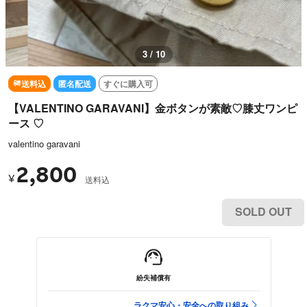
3 / 10
送料込
匿名配送
すぐに購入可
【VALENTINO GARAVANI】金ボタンが素敵♡膝丈ワンピ
ース ♡
valentino garavani
2,800
¥
送料込
SOLD OUT
紛失補償有
ラクマ安心・安全への取り組み