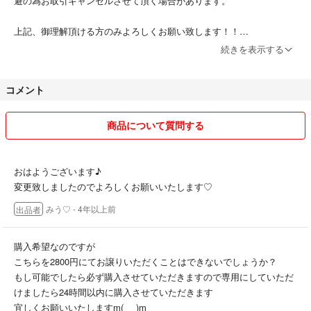
避の為お取引キャンセルさせて頂く場合があります。
ツ、Ｔシャツ等主に仕入れております♪
上記、御理解頂ける方のみよろしくお願い致します！！
#miu_shop古着屋さん
不慣れですが、よろしくおねがいいたします。
にまとめておりますのでご覧くださいませ♪
続きを表示する
出品物は全て古着です。素人ですので検品の見逃し等あるかと思います。
コメント
ご理解いただける方のみのご購入よろしくお願い致します。
不慣れですが、miushopをよろしくお願い致します！
商品について質問する
おはようございます♪
変更致しましたのでよろしくお願いいたします♡
みう♡
- 4年以上前
出品者
購入希望なのですが
こちらを2800円にてお譲りいただくことはできないでしょうか？
もし可能でしたら必ず購入させていただきますので専用にしていただ
けましたら24時間以内に購入させていただきます
宜しくお願いいたしますm(_ _)m