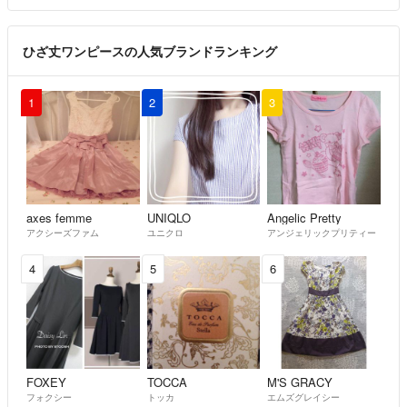
ひざ丈ワンピースの人気ブランドランキング
1
2
3
axes femme
UNIQLO
Angelic Pretty
アクシーズファム
ユニクロ
アンジェリックプリティー
4
5
6
FOXEY
TOCCA
M'S GRACY
フォクシー
トッカ
エムズグレイシー