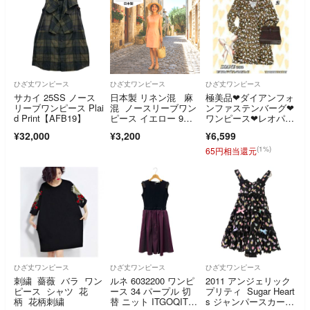
ひざ丈ワンピース
ひざ丈ワンピース
ひざ丈ワンピース
サカイ 25SS ノース
日本製 リネン混 麻
極美品❤ダイアンフォ
リーブワンピース Plai
混 ノースリーブワン
ンファステンバーグ❤
d Print【AFB19】
ピース イエロー 9
ワンピース❤レオパー
号 春夏
ド❤豹柄❤総柄❤茶色
¥32,000
¥3,200
¥6,599
(1%)
65円相当還元
ひざ丈ワンピース
ひざ丈ワンピース
ひざ丈ワンピース
刺繍 薔薇 バラ ワン
ルネ 6032200 ワンピ
2011 アンジェリック
ピース シャツ 花
ース 34 パープル 切
プリティ Sugar Heart
柄 花柄刺繍
替 ニット ITGOQITFT
s ジャンパースカー