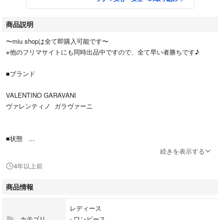
商品説明
〜miu shopは全て即購入可能です〜
※他のフリマサイトにも同時出品中ですので、全て早い者勝ちです♪
■ブランド
VALENTINO GARAVANI
ヴァレンティノ ガラヴァーニ
■状態
ヴィンテージものにつき、多少使用感傷汚れ有り
続きを表示する
股付近にシミ、色抜け有り 画像8.9参照
4年以上前
■サイズ
商品情報
表記...記載なし？ 下記採寸サイズでご確認くださいませ♪
肩幅...36cm
レディース
身幅...45cm
カテゴリ
›
ワンピース