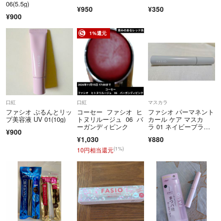
06(5.5g)
¥950
¥350
¥900
1%還元
口紅
口紅
マスカラ
ファシオ ぷるんとリッ
コーセー ファシオ ヒ
ファシオ パーマネント
プ美容液 UV 01(10g)
トヌリルージュ 06 バ
カール ケア マスカ
ーガンディピンク
ラ 01 ネイビーブラッ
¥900
ク(7g)
¥1,030
¥880
(1%)
10円相当還元