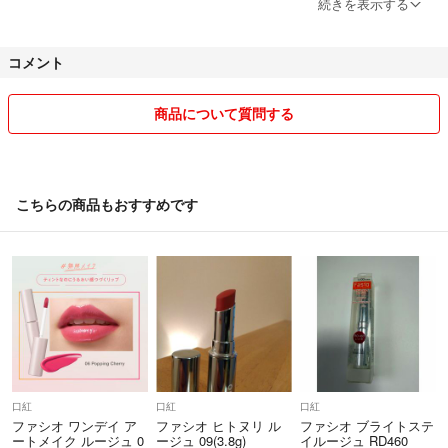
続きを表示する
★交渉中でも購入された方を優先させて頂きます。
コメント
★ 値下げ交渉はご希望の金額を提示して下さい。
『お値下げ可能ですか？』のご質問にはお返事致しかねます。
商品について質問する
どうぞよろしくお願い致します。
こちらの商品もおすすめです
口紅
口紅
口紅
ファシオ ワンデイ ア
ファシオ ヒトヌリ ル
ファシオ ブライトステ
ートメイク ルージュ 0
ージュ 09(3.8g)
イルージュ RD460