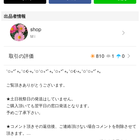
出品者情報
shop
M i
取引の評価
810
1
0
˚✩∗*ﾟ⋆｡˚✩☪︎⋆｡˚✩˚✩∗*ﾟ⋆｡˚✩∗*ﾟ⋆｡˚✩☪︎⋆｡˚✩˚✩∗*ﾟ⋆｡
ご覧頂きありがとうございます。
★土日祝祭日の発送はしていません。
ご購入頂いても翌平日の窓口発送となります。
予めご了承下さい。
★コメント頂きその返信後、ご連絡頂けない場合コメントを削除させて
頂きます。