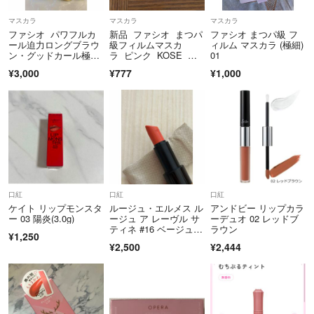
マスカラ
マスカラ
マスカラ
ファシオ パワフルカ
新品 ファシオ まつパ
ファシオ まつパ級 フ
ール迫力ロングブラウ
級フィルムマスカ
ィルム マスカラ (極細)
ン・グッドカール極上
ラ ピンク KOSE コ
01
美ボリュームブラウン
ーセー
¥3,000
¥777
¥1,000
口紅
口紅
口紅
ケイト リップモンスタ
ルージュ・エルメス ル
アンドビー リップカラ
ー 03 陽炎(3.0g)
ージュ ア レーヴル サ
ーデュオ 02 レッドブ
ティネ #16 ベージュ・
ラウン
¥1,250
タデラクト 3.5g 沖
¥2,500
¥2,444
縄・離島を除く 化粧
品 コスメ R