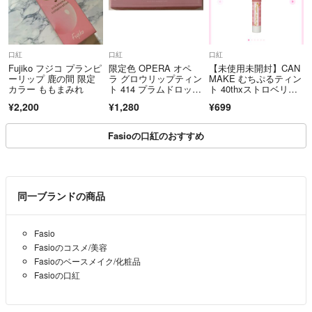
口紅
口紅
口紅
Fujiko フジコ プランピ
限定色 OPERA オペ
【未使用未開封】CAN
ーリップ 鹿の間 限定
ラ グロウリップティン
MAKE むちぷるティン
カラー ももまみれ
ト 414 プラムドロッ
ト 40thxストロベリー
プ リップカラー 口紅
ボンボン
¥2,200
¥1,280
¥699
Fasioの口紅のおすすめ
同一ブランドの商品
Fasio
Fasioのコスメ/美容
Fasioのベースメイク/化粧品
Fasioの口紅