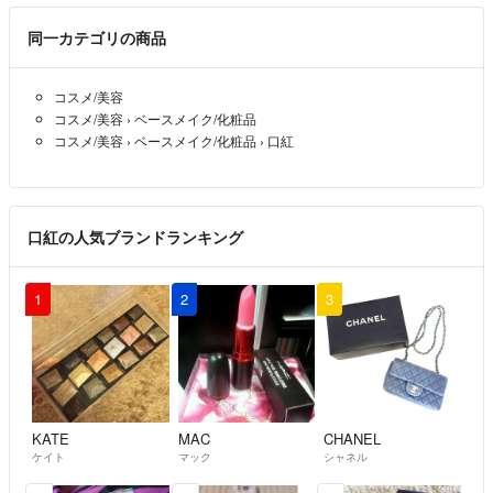
同一カテゴリの商品
コスメ/美容
コスメ/美容
›
ベースメイク/化粧品
コスメ/美容
›
ベースメイク/化粧品
›
口紅
口紅の人気ブランドランキング
1
2
3
KATE
MAC
CHANEL
ケイト
マック
シャネル