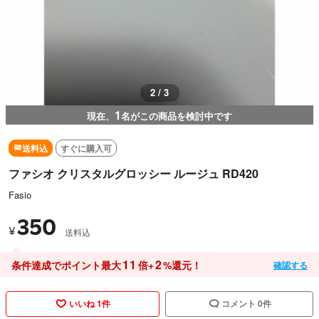
3 / 3
1
現在、
名がこの商品を検討中です
送料込
すぐに購入可
ファシオ クリスタルグロッシー ルージュ RD420
Fasio
350
¥
送料込
11
2
条件達成でポイント最大
倍+
%還元！
確認する
いいね 1件
コメント 0件