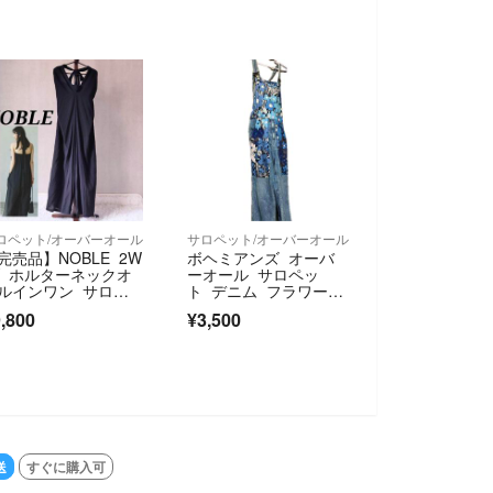
ロペット/オーバーオール
サロペット/オーバーオール
完売品】NOBLE 2W
ボヘミアンズ オーバ
Y ホルターネックオ
ーオール サロペッ
ルインワン サロペ
ト デニム フラワー
ト ワイド 23SS B
柄 サイズ0
,800
¥3,500
 ベイクルーズ
SOLD OUT
送
すぐに購入可