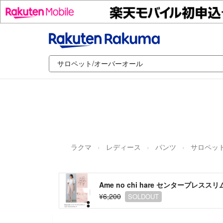
ラクマ
レディース
パンツ
サロペッ
Ame no chi hare センタープレ
¥6,200
SOLDOUT