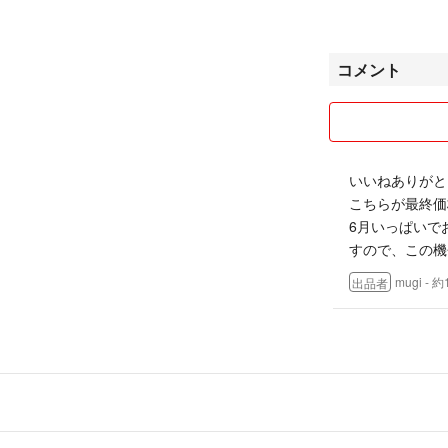
◾ハンドメイド以
ジのやり取りの最
いただいておりま
コメント
⸝꙳.˖刺繍ブローチ
オートクチュール
いいねありがと
こちらが最終価
6月いっぱいで
すので、この機
mugi
- 
出品者