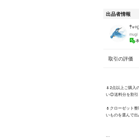
出品者情報
𖤣𖥧
mugi
取引の評価
🌷2点以上ご購
い😊送料分を割
🌷クローゼット
いものを選んで出