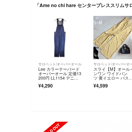
「Ame no chi hare センタープレスス
サロペット/オーバーオール
サロペット/オーバーオ
Lee カラーテーパード
スライ【M】オール
オーバーオール 定価13
ンワン ワイドパン
200円 LL1154 デニ
ツ 黄イエロー パス
ム サロペット オーバ
ルカラー サロペッ
¥4,290
¥4,599
ーオール ネイビー レ
ト ロング リゾー
ディース リー【中古】
ト 黄色
6-0718G∞
SOLD 