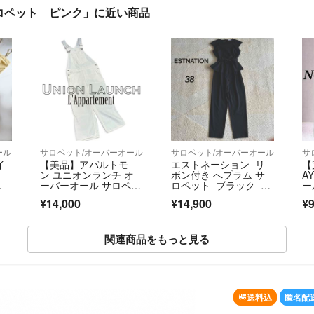
リムサロペット ピンク」に近い商品
ール
サロペット/オーバーオール
サロペット/オーバーオール
サ
イ
【美品】アパルトモ
エストネーション リ
【
ン ユニオンランチ オ
ボン付き へプラム サ
A
テ
ーバーオール サロペッ
ロペット ブラック 極
ー
ト 白 つなぎ 別注
美品 38
ッ
¥14,000
¥14,900
¥9
K
関連商品をもっと見る
OUT
送料込
匿名配