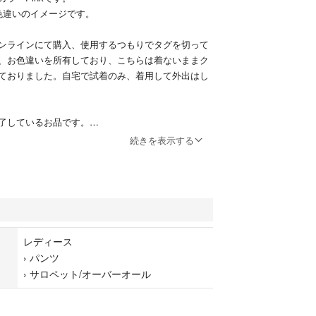
色違いのイメージです。
ンラインにて購入、使用するつもりでタグを切って
、お色違いを所有しており、こちらは着ないままク
ておりました。自宅で試着のみ、着用して外出はし
了しているお品です。
しの方にお譲りできれば嬉しいです。折りたたんで
続きを表示する
きます。
ン
レディース
›
パンツ
›
サロペット/オーバーオール