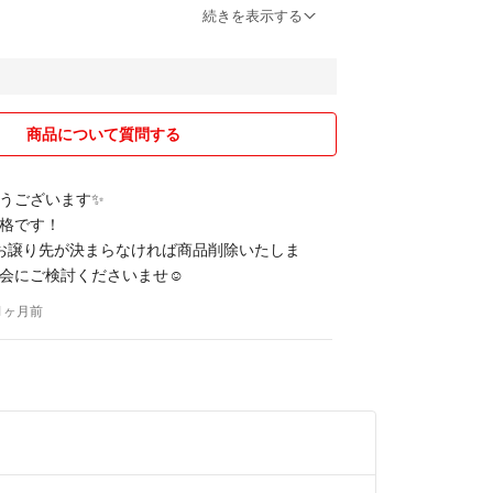
外のその他私物USED商品に関しましては、メッセー
続きを表示する
中であっても、先に決済された方とお取引とさせて
す。
のショップ開設しました⸝꙳.˖
⚝.‎˖٭BASEショップ「Nephesh」🦢⚝.‎˖٭
商品について質問する
仕立ての一点物ブローチです。
うございます✨
格です！
お譲り先が決まらなければ商品削除いたしま
会にご検討くださいませ☺️
約1ヶ月前