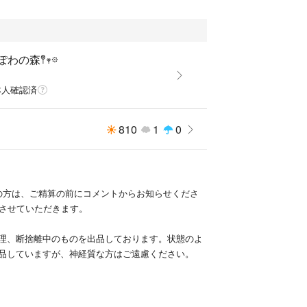
𖡼ぽわの森𖤣𖥧𖡼
本人確認済
810
1
0
入の方は、ご精算の前にコメントからお知らせくださ
引させていただきます。
整理、断捨離中のものを出品しております。状態のよ
品していますが、神経質な方はご遠慮ください。