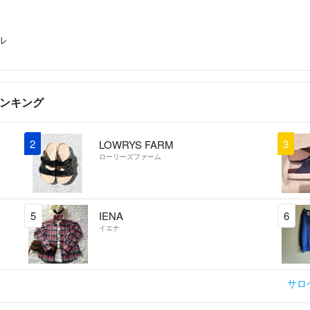
ル
ランキング
2
3
LOWRYS FARM
ローリーズファーム
5
IENA
6
イエナ
サロ