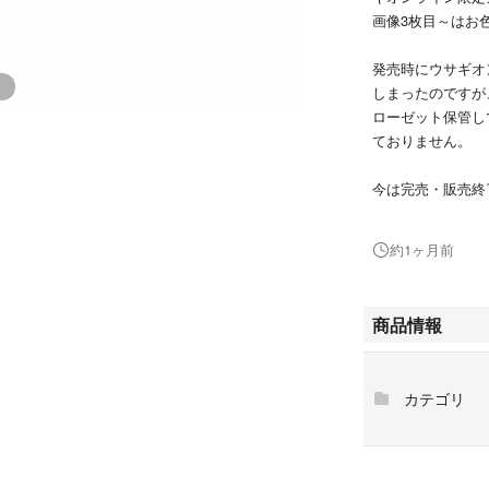
画像3枚目～はお
発売時にウサギオ
しまったのですが
ローゼット保管し
ておりません。
今は完売・販売終
断捨離のためお探
発送させていただ
約1ヶ月前
#ウサギオンライ
#アメノチハレ
商品情報
#Amenochihare
#Ame
カテゴリ