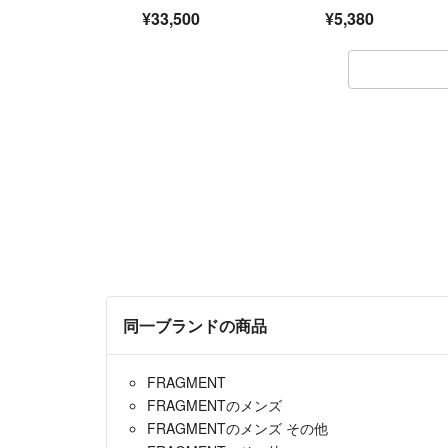
リーズ ケース付き 1
ダイル型押しレザ
¥33,500
¥5,380
4K F（細字） 高級筆
ー クォーツ 5気圧
記具
水 腕時計 グリーン
系 DP3069
同一ブランドの商品
FRAGMENT
FRAGMENTのメンズ
FRAGMENTのメンズ その他