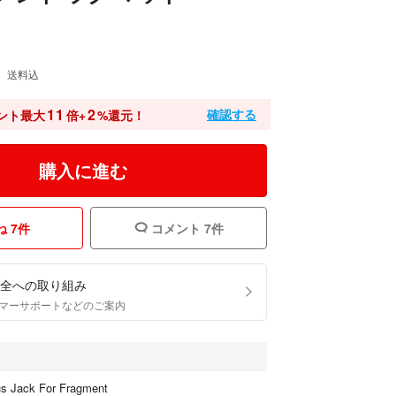
送料込
11
2
確認する
ント最大
倍+
%還元！
購入に進む
 7件
コメント 7件
全への取り組み
マーサポートなどのご案内
tus Jack For Fragment