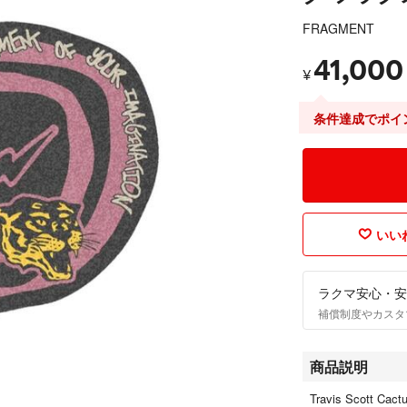
FRAGMENT
41,000
¥
条件達成でポイ
いいね
ラクマ安心・安
補償制度やカスタ
商品説明
Travis Scott Cac