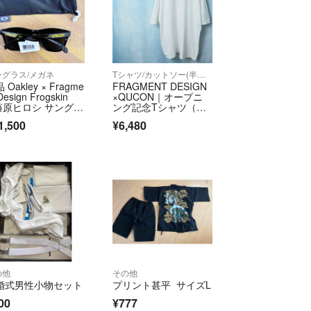
年以上前
入を検討しているのですがお値下げしていた
でしょうか？よろしくお願いいたします。
ングラス/メガネ
Tシャツ/カットソー(半袖/袖なし)
 Oakley × Fragme
FRAGMENT DESIGN
Design Frogskin
×QUCON｜オープニ
 藤原ヒロシ サングラ
ング記念Tシャツ（X
L）
1,500
¥6,480
の他
その他
婚式男性小物セット
プリント甚平 サイズL
00
¥777