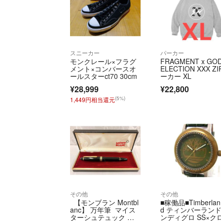
スニーカー
パーカー
モンクレール×フラグ
FRAGMENT x GOD
メント×コンバースオ
ELECTION XXX Z
ールスターct70 30cm
ーカー XL
¥28,999
¥22,800
(5%)
1,449円相当還元
その他
その他
【モンブラン Montbl
■稼働品■Timberlan
anc】 万年筆 マイス
d ティンバーランド
ターシュテュック シ
ンディグロ SS×ク