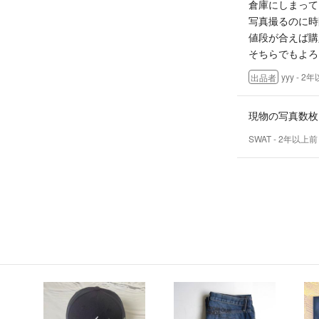
倉庫にしまって
写真撮るのに時
値段が合えば購
そちらでもよろ
yyy
- 2
出品者
現物の写真数枚
SWAT
- 2年以上前
38000円でど
yyy
- 2
出品者
35000円ま
SWAT
- 2年以上前
40000円でど