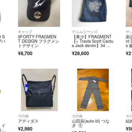
yyy
- 2
出品者
こんにちは。購
だくことは可能
キャップ
デニム/ジーンズ
サ
SWAT
- 2年以上前
 S
9FORTY FRAGMEN
【希少】FRAGMENT
新品
IPパ
T DESIGN フラグメン
【× Travis Scott Cactu
nt 
トデザイン
s Jack denim】34 フ
s
ラグメント トラヴィ
ス
¥8,700
¥28,600
¥2
ススコット デニムパ
ンツ 26060378
その他
その他
そ
アディダス
山田辰(auto-bi) つな
結
 イ
ぎ ①
¥2,980
¥5
ロコ