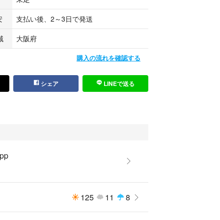
安
支払い後、2～3日で発送
域
大阪府
購入の流れを確認する
シェア
LINEで送る
pp
125
11
8