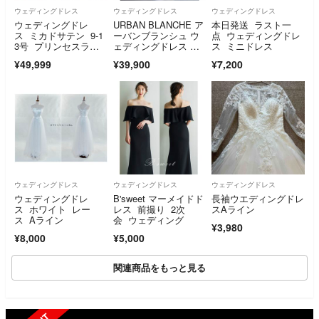
ウェディングドレス
ウェディングドレス
ウェディングドレス
ウェディングドレ
URBAN BLANCHE ア
本日発送 ラスト一
ス ミカドサテン 9-1
ーバンブランシュ ウ
点 ウェディングドレ
3号 プリンセスライ
ェディングドレス WD
ス ミニドレス
ン ロングトレーン
114
¥49,999
¥39,900
¥7,200
ウェディングドレス
ウェディングドレス
ウェディングドレス
ウェディングドレ
B'sweet マーメイドド
長袖ウエディングドレ
ス ホワイト レー
レス 前撮り 2次
スAライン
ス Aライン
会 ウェディング
¥3,980
¥8,000
¥5,000
関連商品をもっと見る
SOLD OUT