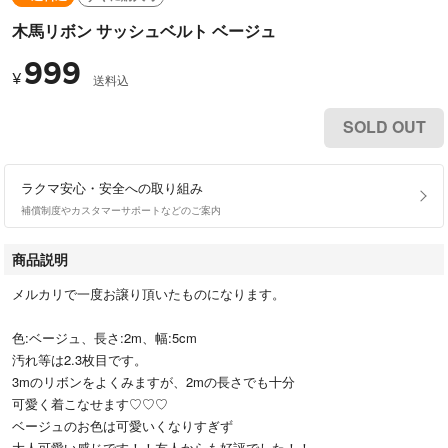
木馬リボン サッシュベルト ベージュ
999
¥
送料込
SOLD OUT
ラクマ安心・安全への取り組み
補償制度やカスタマーサポートなどのご案内
商品説明
メルカリで一度お譲り頂いたものになります。
色:ベージュ、長さ:2m、幅:5cm
汚れ等は2.3枚目です。
3mのリボンをよくみますが、2mの長さでも十分
可愛く着こなせます♡♡♡
ベージュのお色は可愛いくなりすぎず
大人可愛い感じです！！友人からも好評でした！！