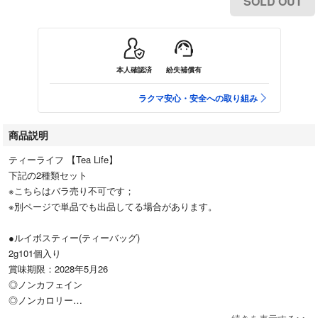
SOLD OUT
本人確認済
紛失補償有
ラクマ安心・安全への取り組み
商品説明
ティーライフ 【Tea Life】
下記の2種類セット
※こちらはバラ売り不可です；
※別ページで単品でも出品してる場合があります。
●ルイボスティー(ティーバッグ)
2g101個入り
賞味期限：2028年5月26
◎ノンカフェイン
◎ノンカロリー
◎美容茶