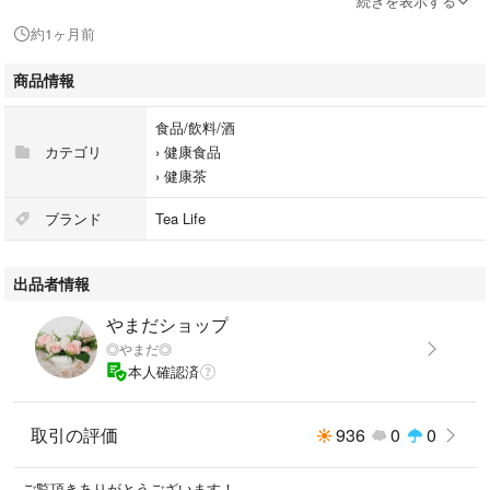
続きを表示する
◎お徳用
約1ヶ月前
●12素材のよくばりブレンド
商品情報
2g100個入り
賞味期限：2027年12月01日
食品/飲料/酒
カテゴリ
›
健康食品
◎すっきりとした味が好きな方
›
健康茶
◎家族で飲みたい方
◎美容と健康に
ブランド
Tea Life
◎ノンカフェイン
◎ブレンドティー
出品者情報
◎美容茶
◎ブレンド素材【ハトムギ、玄米、ルイボス、はぶ茶、はだか、ナツメ、
やまだショップ
びわの葉、隈笹、桑の葉、黒豆、とうもろこし、杜仲葉】
◎やまだ◎
本人確認済
新品未開封品です。
送料や手数料がかかりますのでお値下げ出来ません。
欲しい方がいらっしゃいましたら宜しく御願い致します。
取引の評価
936
0
0
他にも出品しております。
ご覧頂きありがとうございます！