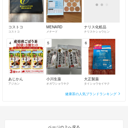
アル系です(*´꒳`*)♡あと読書？(積読多し…)
★長々とお読み頂きありがとうございました！
ご縁がございましたら、その時はどうぞ宜しくお願い致します(^^)m(_
_)m
コストコ
MENARD
ナリス化粧品
コストコ
メナード
ナリスケショウヒン
4
5
6
あじかん
小川生薬
大正製薬
アジカン
オガワショウヤク
タイショウセイヤク
健康茶の人気ブランドランキング
ページの上へ戻る