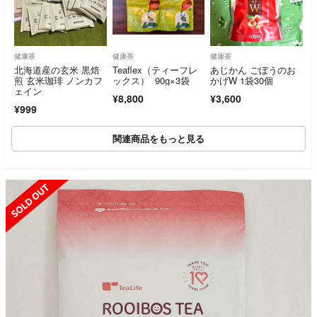
健康茶
健康茶
健康茶
北海道産の玄米 黒焙
Teaflex（ティーフレ
あじかん ごぼうのお
煎 玄米珈琲 ノンカフ
ックス） 90g×3袋
かげW 1袋30個
ェイン
¥8,800
¥3,600
¥999
関連商品をもっと見る
SOLD OUT