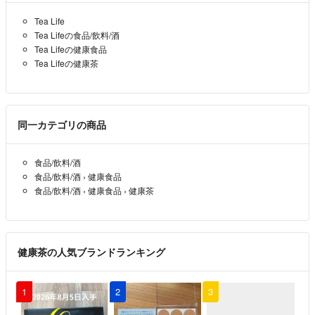
………………………
Tea Life
Tea Lifeの食品/飲料/酒
●お願い等●
Tea Lifeの健康食品
精神的な事情で、商品情報を読んでないと思われるコメントの仕方や内
Tea Lifeの健康茶
容(特に単品または1セットのみのお値下げ交渉)はトラブル防止のた
め、お取引を拒否させて頂く場合があります。ご理解ご了承くださいm
(__)m
※まとめ買いによる送料差額分のお値下げ交渉は可能です。
同一カテゴリの商品
………………………
食品/飲料/酒
★当ショップはラクマのルールに合わせております。
食品/飲料/酒
›
健康食品
※配送業者事情による遅延等は私の方ではわかりません…。
食品/飲料/酒
›
健康食品
›
健康茶
※基本簡易包装、資材はリサイクルしております。ご了承ください。
★別のフリマやオークションサイトでの取引経験あります。口下手なと
ころがあるので、文章がおかしい所があるかもしれません(^^;
★仕事でムリをし過ぎて身体を壊したので、現在は健康を意識して生活
健康茶の人気ブランドランキング
しております。
また、美容面も気になり、自分に合ったものを探しております(´；ω；
｀){切実。
1
2
3
★趣味はお絵描き(暫く描いてませんが…)とショッピング、スピリチュ