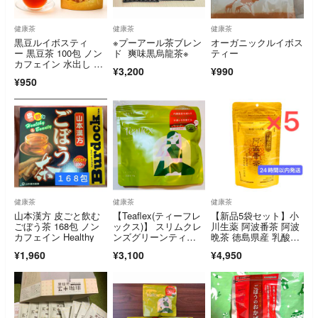
健康茶
健康茶
健康茶
黒豆ルイボスティ
※プーアール茶ブレン
オーガニックルイボス
ー 黒豆茶 100包 ノン
ド 爽味黒烏龍茶※
ティー
カフェイン 水出し テ
¥3,200
¥990
ィーライフ
¥950
健康茶
健康茶
健康茶
山本漢方 皮ごと飲む
【Teaflex(ティーフレ
【新品5袋セット】小
ごぼう茶 168包 ノン
ックス)】 スリムクレ
川生薬 阿波番茶 阿波
カフェイン Healthy
ンズグリーンティ
晩茶 徳島県産 乳酸菌
ー ノンスイート 30回
発酵茶 5袋
¥1,960
¥3,100
¥4,950
分/90g 粉末タイプ