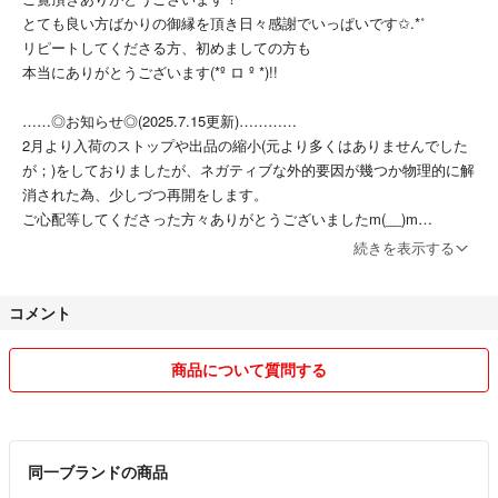
ご興味ございましたらご覧ください。
とても良い方ばかりの御縁を頂き日々感謝でいっぱいです✩.*˚
専用タグからも飛べます。
リピートしてくださる方、初めましての方も
#やまだショップ
本当にありがとうございます(*º ロ º *)!!
#やまだショップ_美容_健康
……◎お知らせ◎(2025.7.15更新)…………
2月より入荷のストップや出品の縮小(元より多くはありませんでした
が；)をしておりましたが、ネガティブな外的要因が幾つか物理的に解
消された為、少しづつ再開をします。
ご心配等してくださった方々ありがとうございましたm(__)m
続きを表示する
出品自体ストップする予定でしたが、金銭的な事情もあるため、方向性
を改めて取り扱い商品の見直しをし、家計を見ながら様々な物を少量出
コメント
品していきます。
出品した商品があなた様のお役に立つ物で有れば幸いです。
今後とも宜しくお願い致しますm(__)m
商品について質問する
また、諦めていた趣味を学びたいという事もありイラスト(漫画イラス
トやアート等)を出品していけたらと思っております。
ど素人の拙いイラストなのでお見苦しいかと思いますが、もしお好きな
同一ブランドの商品
方がいらっしゃいましたら宜しくお願い致しますm(__)m