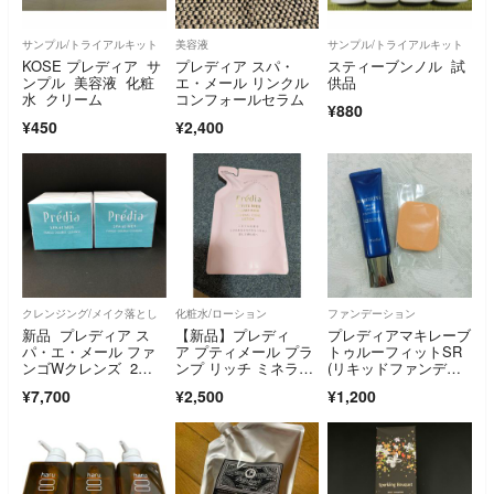
サンプル/トライアルキット
美容液
サンプル/トライアルキット
KOSE プレディア サ
プレディア スパ・
スティーブンノル 試
ンプル 美容液 化粧
エ・メール リンクル
供品
水 クリーム
コンフォールセラム
¥880
¥450
¥2,400
クレンジング/メイク落とし
化粧水/ローション
ファンデーション
新品 プレディア ス
【新品】プレディ
プレディアマキレーブ
パ・エ・メール ファ
ア プティメール プラ
トゥルーフィットSR
ンゴWクレンズ 2
ンプ リッチ ミネラル
(リキッドファンデー
個
コンク ローション
ショ) OC-405
¥7,700
¥2,500
¥1,200