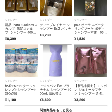
シャンプー
シャンプー
シャンプー
新品 haru kurokamiス
ディープレイヤー シ
pola ポーラスパーク
カルプ 黒髪スカル
ャンプー ExG パウチ
リングブーケ ボディ
プ シャンプー 400ml
シャンプー本体 065
¥3,230
×3
2
¥8,399
¥1,530
シャンプー
シャンプー
シャンプー
h&S✨5in1✨クールク
アジュバン Re: プラ
【新品未開封】ミルボ
レンズ✨シャンプー✨
チナム シャンプー 10
ン ジェミールフラ
290g3個
00mL 詰め替え
ン シャンプー D ダイ
ヤ 400mL×2個 レフィ
¥1,100
¥6,600
¥3,290
ル
関連商品をもっと見る