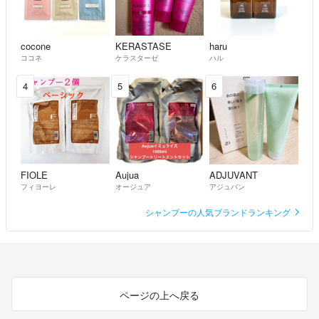
cocone
KERASTASE
haru
ココネ
ケラスターゼ
ハル
4
5
6
FIOLE
Aujua
ADJUVANT
フィヨーレ
オージュア
アジュバン
シャンプーの人気ブランドランキング
ページの上へ戻る