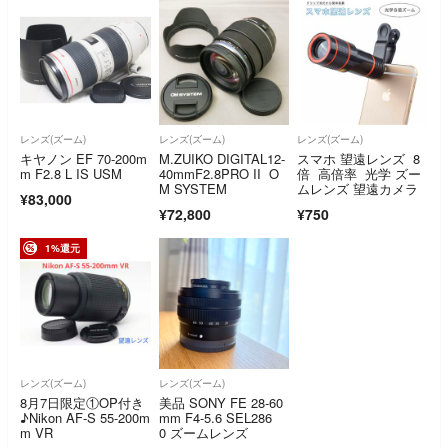
レンズ(ズーム)
レンズ(ズーム)
レンズ(ズーム)
キヤノン EF 70-200m
M.ZUIKO DIGITAL12-
スマホ 望遠レンズ 8
m F2.8 L IS USM
40mmF2.8PRO II O
倍 高倍率 光学 ズー
M SYSTEM
ムレンズ 望遠カメラ
¥83,000
¥72,800
¥750
1%還元
レンズ(ズーム)
レンズ(ズーム)
8月7日限定①OP付き
美品 SONY FE 28-60
♪Nikon AF-S 55-200m
mm F4-5.6 SEL286
m VR
0 ズームレンズ