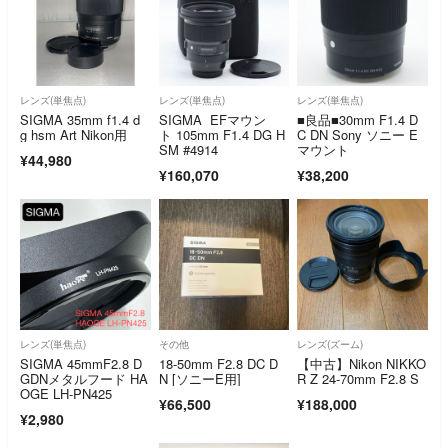
レンズ(単焦点)
レンズ(単焦点)
レンズ(単焦点)
SIGMA 35mm f1.4 d
SIGMA EFマウン
■良品■30mm F1.4 D
g hsm Art Nikon用
ト 105mm F1.4 DG H
C DN Sony ソニー E
SM #4914
マウント
¥44,980
¥160,070
¥38,200
レンズ(単焦点)
その他
レンズ(ズーム)
SIGMA 45mmF2.8 D
18-50mm F2.8 DC D
【中古】Nikon NIKKO
GDNメタルフード HA
N [ソニーE用]
R Z 24-70mm F2.8 S
OGE LH-PN425
¥66,500
¥188,000
¥2,980