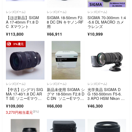
レンズ(ズーム)
レンズ(ズーム)
レンズ(ズーム)
【ほぼ新品】SIGM
SIGMA 18-50mm F2.
SIGMA 70-300mm 1:4
A 17-40mm F1.8 D
8 DC DN キヤノンRF
-5.6 DL MACRO カメ
C Xマウント
用
ラレンズ
¥113,800
¥66,911
¥10,999
3%還元
レンズ(ズーム)
レンズ(ズーム)
レンズ(ズーム)
【中古】(シグマ) SIG
新品未使用 SIGMA シ
光学美品 SIGMA D
MA 17-40/1.8 DC AR
グマ 18-50mm F2.8 D
G 150-500mm F5-6.
T SE ソニーEマウン
C DN ソニーEマウン
3 APO HSM Nikon AR
ト
ト用
YM6858
¥109,000
¥66,000
¥46,300
(3%)
3,270円相当還元