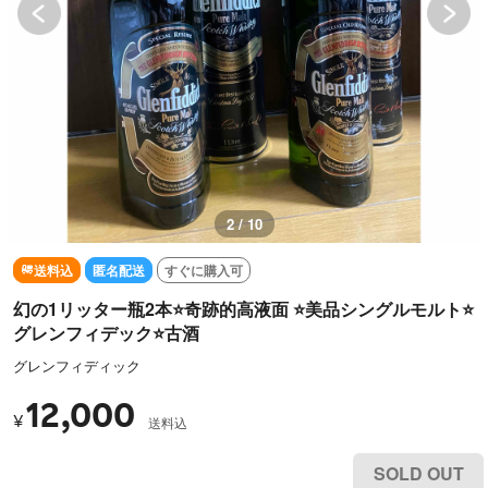
3 / 10
送料込
匿名配送
すぐに購入可
幻の1リッター瓶2本⭐️奇跡的高液面 ⭐️美品シングルモルト⭐️
グレンフィデック⭐️古酒
グレンフィディック
12,000
¥
送料込
SOLD OUT