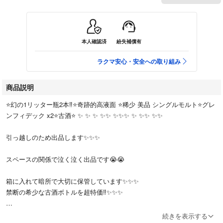
本人確認済
紛失補償有
ラクマ安心・安全への取り組み
商品説明
⭐️幻の1リッター瓶2本‼️⭐️奇跡的高液面 ⭐️稀少 美品 シングルモルト⭐️グレ
ンフィデック x2⭐️古酒⭐️ ✨ ✨ ✨ ✨✨ ✨✨✨ ✨ ✨✨ ✨✨
引っ越しのため出品します✨✨✨
スペースの関係で泣く泣く出品です😭😭
箱に入れて暗所で大切に保管しています✨✨✨
禁断の希少な古酒ボトルを超特価‼️✨✨✨
約半世紀の時を経てこの美しさ✨ ✨✨
続きを表示する