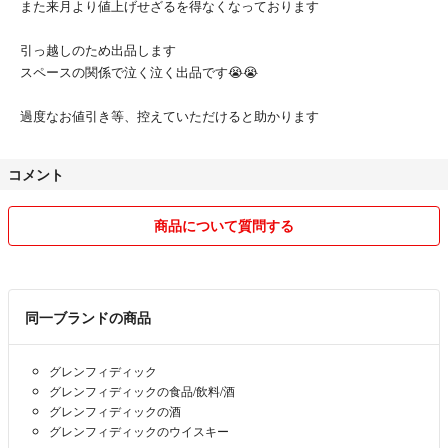
また来月より値上げせざるを得なくなっております
#ミュアヘッズ
#アードベッグ #ラフロイグ #アイラ #スコッチ # #17年 #サントリー #
引っ越しのため出品します
響 #ブレンダーズチョイス #ジャパニーズハーモニー #アイリッシュ #バ
スペースの関係で泣く泣く出品です😭😭
ーボン #テネシーウイスキー #ワイルドターキー
#ジャックダニエル #メーカーズマーク
過度なお値引き等、控えていただけると助かります
#レミーマルタン
#古酒 #昭和 #従価特級 #従価 #特級 #特急 #未開封 #750ml #760ml #高液
面 #稀少 #セット #シングルモルト #ブレンデッド
コメント
#山崎 #白州 #余市 #入手困難
商品について質問する
同一ブランドの商品
グレンフィディック
グレンフィディックの食品/飲料/酒
グレンフィディックの酒
グレンフィディックのウイスキー