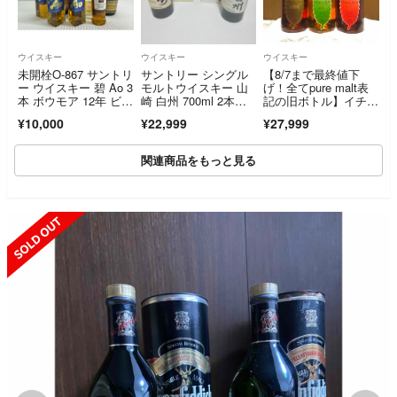
ウイスキー
ウイスキー
ウイスキー
未開栓O-867 サントリ
サントリー シングル
【8/7まで最終値下
ー ウイスキー 碧 Ao 3
モルトウイスキー 山
げ！全てpure malt表
本 ボウモア 12年 ビー
崎 白州 700ml 2本セ
記の旧ボトル】イチロ
ハイブ ティオペペ シ
ット 箱付き
ーズモルト リーフシ
¥10,000
¥22,999
¥27,999
ュラデラー ワイン 7
リーズ DD・ワイン・
本
ミズナラ 3本セット
関連商品をもっと見る
SOLD OUT