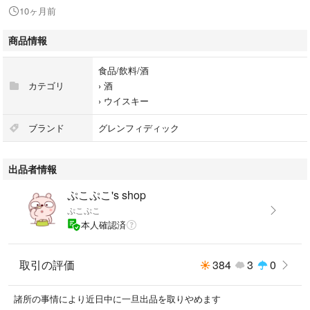
10ヶ月前
価格は諸事情により上下します
過度なお値引きご遠慮ください✨ ✨
商品情報
他にも多数出品しておりますのでご覧になられてください
食品/飲料/酒
カテゴリ
›
酒
現品まま、すり替え防止のため返品なしでお願いします
›
ウイスキー
未成年のご購入はお控えくださるようお願いいたします
ブランド
グレンフィディック
絶対割れない包装を目指しています！
緩衝材にダンボール、プチプチ等を使用しています
出品者情報
未開封⭐️スコッチ ウイスキー⭐️
ぷこぷこ's shop
ぷこぷこ
#スコッチ #スコッチウイスキー
本人確認済
#旧ボトル #旧 #投資 #マッカラン #バランタイン #ジョニーウォーカー #
ブラック #スイング #グレンフィデック #オールドパー #J&B #ベル #oldp
arr#フィンドレイター #ブリタニア #J&B #ホワイトホース #OldParr #ハイ
取引の評価
384
3
0
ランドパーク #ベル
#ロングモーン #16年#Longmorn #16Y
諸所の事情により近日中に一旦出品を取りやめます
#ヴァイキングオナー #12年