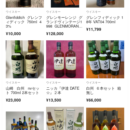
ウイスキー
ウイスキー
ウイスキー
Glenfiddich グレンフ
グレンモーレンジ グ
グレンフィディック 1
ィディック 750ml 4
ランドヴィンテージ1
8年 VAT04 700ml
3%
998 GLENMORANGI
¥11,799
E 正規品
¥10,000
¥128,000
ウイスキー
ウイスキー
ウイスキー
山崎 白州 nvセッ
ニッカ『伊達 DATE
白州 ６本セット 箱
ト 700ml 2本セット
☆』２本
無し
¥23,000
¥13,500
¥66,000