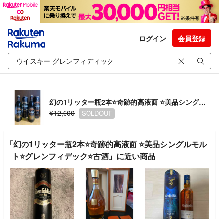
ログイン
会員登録
幻の1リッター瓶2本⭐️奇跡的高液面 ⭐️美品シングルモルト⭐️グレンフィデック⭐️古酒
¥12,000
SOLDOUT
「幻の1リッター瓶2本⭐️奇跡的高液面 ⭐️美品シングルモル
ト⭐️グレンフィデック⭐️古酒」に近い商品