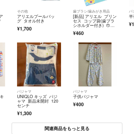
その他
歯ブラシ/歯みがき用品
パ
 ア
アリエルプールバッ
[新品] アリエル プリン
半
ワ
グ タオル付き
セス コップ袋(歯ブラ
¥1
シホルダー付き) 巾着
¥1,700
袋 女の子
¥460
パジャマ
パジャマ
ミキ
UNIQLO キッズ パジ
子供パジャマ
ャマ 新品未開封 120
¥400
センチ
¥1,300
関連商品をもっと見る