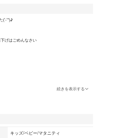
-’*)♪
値下げはごめんなさい
続きを表示する
キッズ/ベビー/マタニティ
セス、アナ雪のなりきり？、ひらひらで可愛い半