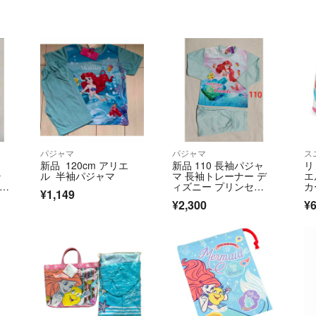
パジャマ
パジャマ
ス
新品 120cm アリエ
新品 110 長袖パジャ
リ
ラ
ル 半袖パジャマ
マ 長袖トレーナー デ
エ
ジャ
ィズニー プリンセ
カ
¥1,149
ス アリエル
¥2,300
¥6