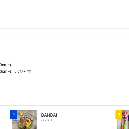
cm~)
cm~)
›
パジャマ
2
3
BANDAI
バンダイ