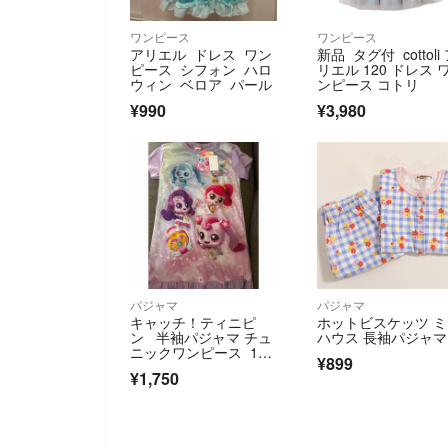
ワンピース
ワンピース
アリエル ドレス ワン
新品 タグ付 cottoli
ピース シフォン ハロ
リエル 120 ドレス 
ウィン ベロア パール
ンピース コトリ
¥990
¥3,980
パジャマ
パジャマ
キャッチ！ティニピ
ホットビスケッツ 
ン 半袖パジャマ チュ
ハウス 長袖パジャマ
ニックワンピース 120
¥899
cm
¥1,750