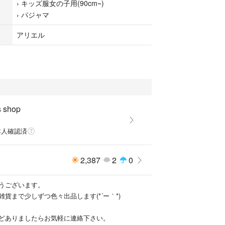
›
キッズ服女の子用(90cm~)
です(*´ー｀*)とっても可愛いです⭐
›
パジャマ
れからの季節に…(^-^)
アリエル
、圧縮袋込みの為、値下げ出来ません。
て発送させていただきます
元々ある汚れの見落としや細かなほつれ、配送時の
下さい。
しでも気になる方はご遠慮下さい。ご理解ある方の
s shop
す。
本人確認済
マ
2,387
2
0
うございます。
貨まで少しずつ色々出品します(*´ー｀*)
どありましたらお気軽に連絡下さい。