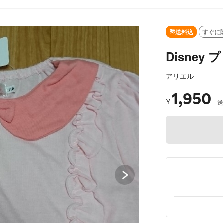
SOLD OUT
送料込
すぐに
Disney
アリエル
1,950
¥
送