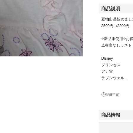
商品説明
夏物出品始めました(’
2500円→2200円
⭐新品未使用⭐お
⚠️在庫なしラスト
Disney
プリンセス
アナ雪
ラプンツェル
エルサ
シャツ
約6年前
トップス
パジャマ
商品情報
サイズ120㎝
ディズニープリン