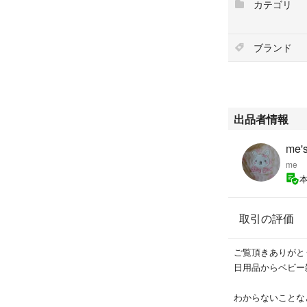
カテゴリ
袖、6分丈パジャマ
夏物になります。こ
ブランド
⚠️送料、手数料
⚠️発送は圧縮し
新品未使用ですが
出品者情報
シワなどはご了承
自宅保管の為、少
me'
みお願いいたしま
me
プリンセスパジャ
取引の評価
ご覧頂きありがと
日用品からベビー雑
わからないことな