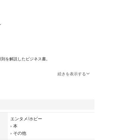
ン
原則を解説したビジネス書。
ライバル・リーダーシップ
続きを表示する
・ローガン, ジョン・キング, ハリー・フィッシャー・ラ
84676
す5つの原則
モンド社
エンタメ/ホビー
がとうございます。
›
本
›
その他
度で、書き込み等はありません。