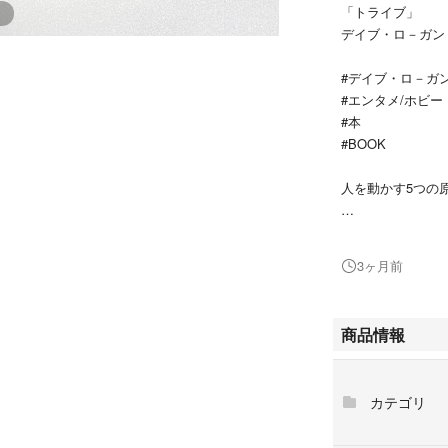
「トライブ」
デイブ・ロ－ガン
#デイブ・ロ－ガ
#エンタメ/ホビー
#本
#BOOK
人を動かす5つの
- タイトル: ト
- 著者: ディヴ
3ヶ月前
イト
- ISBN: 97849048
- 内容: 人を動か
商品情報
- 出版社: ダイヤ
ご覧いただきあり
カテゴリ
パラパラと見た程