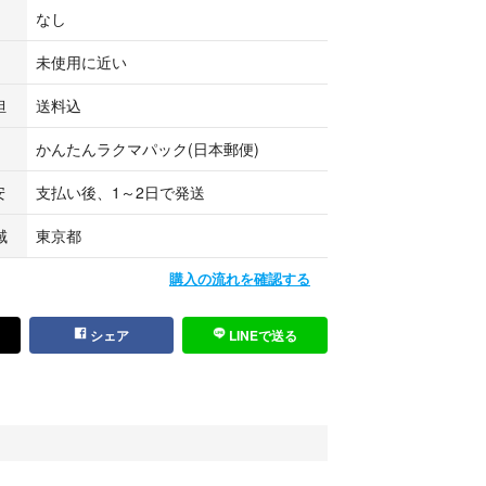
レはありますが、中は比較的綺麗な状態です。
なし
であることをご理解の上、ご検討ください。
未使用に近い
たします。
担
送料込
かんたんラクマパック(日本郵便)
紙
安
支払い後、1～2日で発送
します。
域
東京都
購入の流れを確認する
シェア
LINEで送る