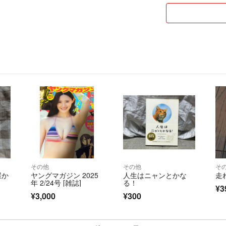
その他
その他
そ
屋か
ヤングマガジン 2025
人生はニャンとかな
走
年 2/24号 [雑誌]
る！
¥3
¥3,000
¥300