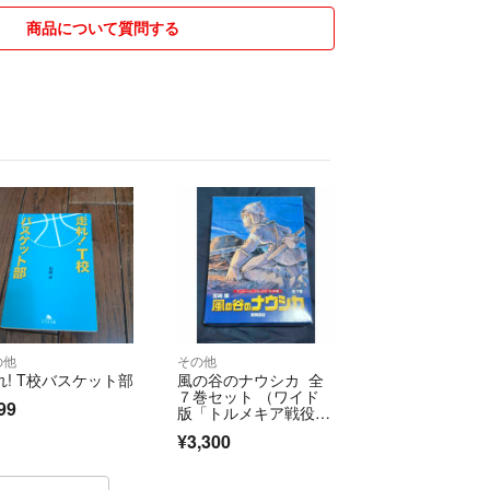
商品について質問する
の他
その他
れ! T校バスケット部
風の谷のナウシカ 全
７巻セット （ワイド
99
版「トルメキア戦役バ
ージョン」） 宮崎駿
¥3,300