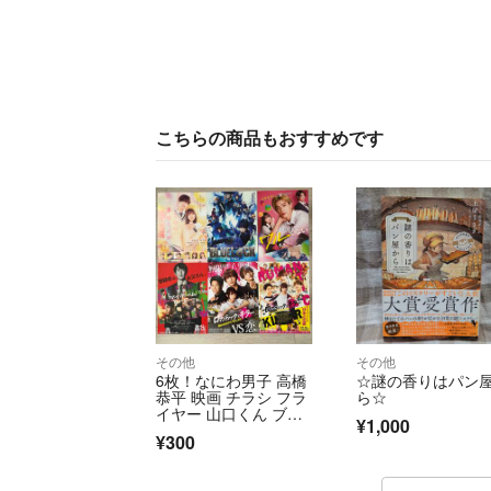
こちらの商品もおすすめです
その他
その他
6枚！なにわ男子 高橋
☆謎の香りはパン
恭平 映画 チラシ フラ
ら☆
イヤー 山口くん ブル
¥1,000
ーロック
¥300