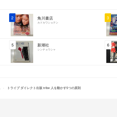
2
3
角川書店
カドカワショテン
5
新潮社
6
シンチョウシャ
他
トライブ ダイレクト出版 tribe 人を動かす5つの原則