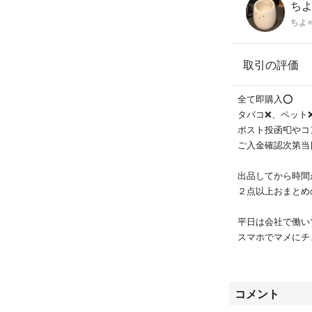
ち
ちよ⭐
取引の評価
全て即購入⭕️
タバコ❌、ペット
ポスト投函📮や
ご入金確認次第当
出品してから時間
２点以上おまとめ
平日は会社で働い
スマホでマメにチ
います。
よろしくお願いい
コメント