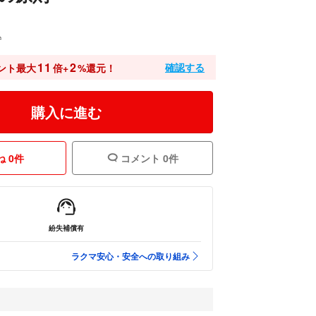
込
11
2
確認する
ント最大
倍+
%還元！
購入に進む
 0件
コメント 0件
紛失補償有
ラクマ安心・安全への取り組み