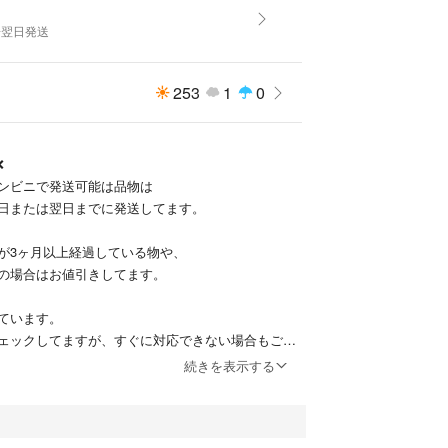
よ
️翌日発送
253
1
0
❌
コンビニで発送可能は品物は
日または翌日までに発送してます。
が3ヶ月以上経過している物や、
の場合はお値引きしてます。
ています。
ェックしてますが、すぐに対応できない場合もござ
続きを表示する
たします。