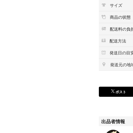
カバーに多少のス
サイズ
自宅保管の中古品
商品の状態
よろしくお願いい
配送料の負
即購入⭕️
ご入金確認次第
配送方法
水濡れ防止＋厚
発送日の目
翌日まで発送いた
発送元の地
ポスト
出品者情報