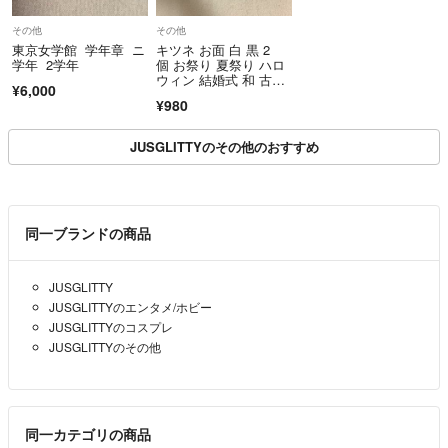
その他
その他
商品到着から5日以内にご連絡、返品受付後5日以内に当店に商品をご
東京女学館 学年章 ニ
キツネ お面 白 黒 2
学年 2学年
個 お祭り 夏祭り ハロ
返送ください。期限を過ぎた場合、初期不良等の場合でも対応いたしか
ウィン 結婚式 和 古
ねます。 必ず商品を受け取られた際に状態の確認をお願いいたしま
¥6,000
風 神社
¥980
す。
クリーニングやアフターサービス代等の商品代金以上のご請求、不良品
JUSGLITTYのその他のおすすめ
の場合の一部返金での対応などはお受けできません。
Cランク以下の商品については、いかなる理由でもご返品をお断りさせ
ていただいております。
同一ブランドの商品
当アカウントはラクマ公式パートナーです。
◆特商法：
https://fril.jp/ts/official/law/vtr/
◆返品特約：
https://fril.jp/ts/official/law/vtr/#return_policy
JUSGLITTY
◆適格請求書発行事業者登録番号：T4260002013524
JUSGLITTYのエンタメ/ホビー
JUSGLITTYのコスプレ
JUSGLITTYのその他
同一カテゴリの商品