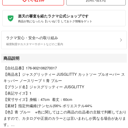
楽天の審査を経たラクマ公式ショップです
商品が気になったら【いいね♡】しておトク情報をゲット
ラクマ安心・安全への取り組み
補償制度やカスタマーサポートなどのご案内
商品説明
【自社品番】176-902106270017
【商品名】ジャスグリッティー JUSGLITTY カットソー プルオーバー ス
キッパー ノースリーブ 1 青 ブルー
【ブランド名】ジャスグリッティー JUSGLITTY
【表記サイズ】1
【実寸サイズ】身幅：47cm 着丈：60cm
【素材】指定外繊維(テンセル)56% ポリエステル44%
【色】青 ブルー ※色に関してはこの商品の出品者の主観で判断しており
ますので、カタログや正規のカラーとは言いまわしが異なる場合がありま
す。