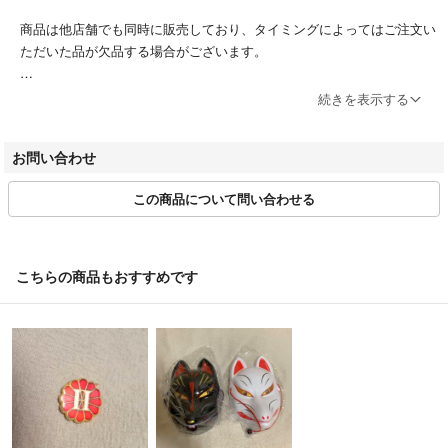
商品は他店舗でも同時に販売しており、タイミングによってはご注文い
ただいた品が欠品する場合がございます。
ブランドによってサイズ表記方法が様々です。必ず実寸サイズをご確認
続きを表示する
ください。
ベクトルの計測方法にのっとって計測しております。多少の誤差につき
お問い合わせ
ましてはご容赦ください。
この商品について問い合わせる
商品画像はできる限り現品を再現するよう心がけておりますが、ご利用
のモニターにより実物と異なる場合がございます。また、リサイクル品
ゆえに付属品が揃ってない場合がございます。
こちらの商品もおすすめです
ご入金確認後のご注文内容の変更、キャンセルはお受けしておりませ
ん。
商品状態は掲載前に十分な確認を行っておりますが、重大な見落としが
ございました際はご返品を承ります。サイズが合わない、イメージが違
う、間違えた等お客様都合での返品はお受けしておりません。
・ご注文の商品と異なる商品が届いた場合
・商品状態が商品説明と著しく異なる場合
はご返品をお受けしております。