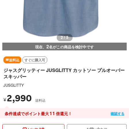
2 / 5
2
現在、
名がこの商品を検討中です
送料込
すぐに購入可
ジャスグリッティー JUSGLITTY カットソー プルオーバー
スキッパー
JUSGLITTY
2,990
¥
送料込
11
条件達成でポイント最大
倍還元！
確認する
いいね 2件
お問い合わせ