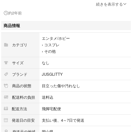
【状態ランク】A
続きを表示する
【状態】使用感の少ない美品です。 ※保管によるシワがございます。神
約2年前
経質な方のご入札はお控えください。写真または説明欄に記載のない箱・
付属品などはございませんので、ご了承ください。
商品情報
商品のお問い合わせの回答を休止しております。＊各商品ページの商品詳
エンタメ/ホビー
細等をご確認の上ご購入ください。
カテゴリ
›
コスプレ
›
その他
★本商品は一点物です
他サイトや店舗にて販売している商品です。多少のお時間差にて欠品にな
サイズ
なし
ることもございます。予めご了承頂ますようお願い致します。
ブランド
JUSGLITTY
こちらの商品はラクマ公式パートナーのベクトルによって出品されていま
商品の状態
目立った傷や汚れなし
す。
配送料の負担
送料込
配送方法
飛脚宅配便
発送日の目安
支払い後、4～7日で発送
発送元の地域
岡山県