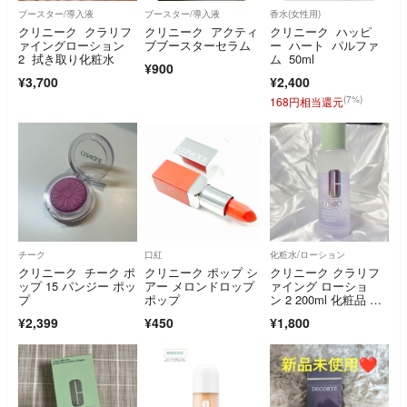
ブースター/導入液
ブースター/導入液
香水(女性用)
クリニーク クラリフ
クリニーク アクティ
クリニーク ハッピ
ァイングローション
ブブースターセラム
ー ハート パルファ
2 拭き取り化粧水
ム 50ml
¥900
¥3,700
¥2,400
(7%)
168円相当還元
チーク
口紅
化粧水/ローション
クリニーク チーク ポ
クリニーク ポップ シ
クリニーク クラリフ
ップ 15 パンジー ポッ
アー メロンドロップ
ァイング ローショ
プ
ポップ
ン 2 200ml 化粧品 コ
スメ CLA
¥2,399
¥450
¥1,800