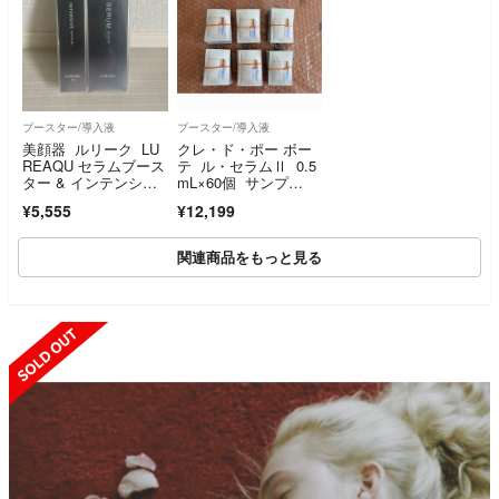
ブースター/導入液
ブースター/導入液
美顔器 ルリーク LU
クレ・ド・ポー ボー
REAQU セラムブース
テ ル・セラムⅡ 0.5
ター & インテンシブ
mL×60個 サンプ
リペアジェル 20gセッ
ル 試供品
¥5,555
¥12,199
ト
関連商品をもっと見る
SOLD OUT