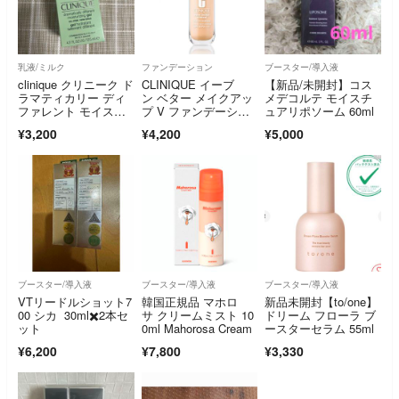
乳液/ミルク
ファンデーション
ブースター/導入液
clinique クリニーク ド
CLINIQUE イーブ
【新品/未開封】コス
ラマティカリー ディ
ン ベター メイクアッ
メデコルテ モイスチ
ファレント モイスチ
プ V ファンデーショ
ュアリポソーム 60ml
ャライジ
ン50／６３
¥3,200
¥4,200
¥5,000
ブースター/導入液
ブースター/導入液
ブースター/導入液
VTリードルショット7
韓国正規品 マホロ
新品未開封【to/one】
00 シカ 30ml✖️2本セ
サ クリームミスト 10
ドリーム フローラ ブ
ット
0ml Mahorosa Cream
ースターセラム 55ml
¥6,200
¥7,800
¥3,330