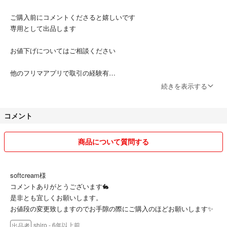
ご購入前にコメントくださると嬉しいです
専用として出品します
お値下げについてはご相談ください
他のフリマアプリで取引の経験有
お互いに気持ちの良い取引になるよう努めます
続きを表示する
宜しくお願いします🐇
コメント
商品について質問する
softcream様
コメントありがとうございます🐇
是非とも宜しくお願いします。
お値段の変更致しますのでお手隙の際にご購入のほどお願いします✨
shiro
- 6年以上前
出品者