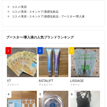
コスメ/美容
コスメ/美容
›
スキンケア/基礎化粧品
コスメ/美容
›
スキンケア/基礎化粧品
›
ブースター/導入液
ブースター/導入液の人気ブランドランキング
1
2
3
VT
ASTALIFT
LISSAGE
ブイティー
アスタリフト
リサージ
4
5
6