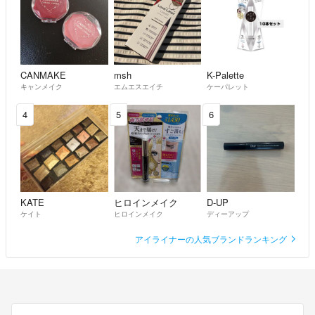
CANMAKE
msh
K-Palette
キャンメイク
エムエスエイチ
ケーパレット
4
5
6
KATE
ヒロインメイク
D-UP
ケイト
ヒロインメイク
ディーアップ
アイライナーの人気ブランドランキング