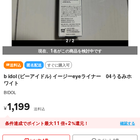
2 / 2
1
現在、
名がこの商品を検討中です
送料込
匿名配送
すぐに購入可
b idol (ビーアイドル) イージーeyeライナー 04うるみホ
ワイト
BIDOL
1,199
¥
送料込
11
2
条件達成でポイント最大
倍+
%還元！
確認する
いいね 1件
コメント 0件