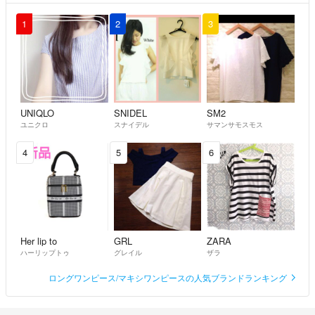
1
2
3
UNIQLO
SNIDEL
SM2
ユニクロ
スナイデル
サマンサモスモス
4
5
6
Her lip to
GRL
ZARA
ハーリップトゥ
グレイル
ザラ
ロングワンピース/マキシワンピースの人気ブランドランキング