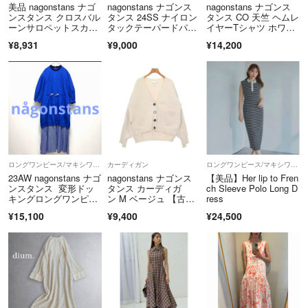
美品 nagonstans ナゴ
nagonstans ナゴンス
nagonstans ナゴンス
適格請求書登録番号
ンスタンス クロスバル
タンス 24SS ナイロン
タンス CO 天竺 ヘムレ
ーンサロペットスカー
タックテーパードパン
イヤーTシャツ ホワイ
T9290001075401
ト 470FA831-0300 サ
ツ
ト
¥8,931
¥9,000
¥14,200
イズS ブラウン レディ
ース 古着 中古 USED
ロングワンピース/マキシワンピース
カーディガン
ロングワンピース/マキシワンピース
23AW nagonstans ナゴ
nagonstans ナゴンス
【美品】Her lip to Fren
ンスタンス 変形ドッ
タンス カーディガ
ch Sleeve Polo Long D
キングロングワンピー
ン M ベージュ 【古
ress
ス
着】【中古】【送料無
¥15,100
¥9,400
¥24,500
料】