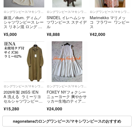
ロングワンピース/マキシワンピース
ロングワンピース/マキシワンピース
ロングワンピース/マキシワンピース
麻混／dium. ディム／
SNIDEL イレヘムシャ
Marimekko マリメッ
シャツワンピース レー
ツワンピース スナイデ
コ フラワー ワンピー
ス リネン混 ロング 長
ル
ス
袖 羽織り バンドカラ
¥5,000
¥8,888
¥42,000
ー アイボリー オフホ
ワイト
ロングワンピース/マキシワンピース
ロングワンピース/マキシワンピース
2026年製 26SS IEN
FOXEY NYフォクシー
A 洗える ラミーリヨ
ニューヨーク 爽やかサ
セルシャツワンピー
ッカー生地のティアー
ス マキシ
ドワンピース
¥15,280
¥24,000
nagonstansのロングワンピース/マキシワンピースのおすすめ