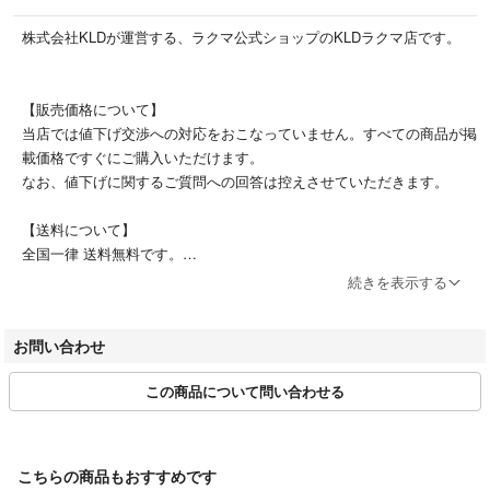
ご理解ご了承の上ご検討ください。
株式会社KLDが運営する、ラクマ公式ショップのKLDラクマ店です。
【販売価格について】
当店では値下げ交渉への対応をおこなっていません。すべての商品が掲
載価格ですぐにご購入いただけます。
なお、値下げに関するご質問への回答は控えさせていただきます。
【送料について】
全国一律 送料無料です。
続きを表示する
【配送について】
ご注文およびご入金確認後、土日祝日を除く3営業日以内に発送いたし
お問い合わせ
ます。
配送方法は、佐川急便またはヤマト運輸のネコポスにて配送いたしま
この商品について問い合わせる
す。（沖縄・離島・一部地域は、ゆうパックでの配送となります）
【営業時間について】
土日祝を除き、10時 ~ 17時 を営業時間としています。
こちらの商品もおすすめです