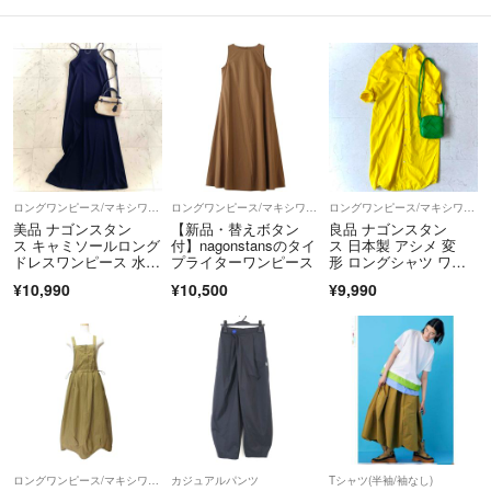
商品は提携倉庫にて保管しているため、質問の回答にお時間をいただく
場合がございます。
【商品について】
・取扱い商品はすべて1点ものであるため、ご注文品をご用意できない
場合にはキャンセルのご案内をいたします。
・出品物、付属品は特筆のない限り画像掲載のものが全てです（ハンガ
ー等の撮影小物は除く）。
・パンツの裾上げ、袖や着丈の詰めの有無については、判断が難しい場
ロングワンピース/マキシワンピース
ロングワンピース/マキシワンピース
ロングワンピース/マキシワンピース
合がございます。実寸値をご参照いただき、ご不明点はお気軽にご質問
美品 ナゴンスタン
【新品・替えボタン
良品 ナゴンスタン
ス キャミソールロング
付】nagonstansのタイ
ス 日本製 アシメ 変
ください。
ドレスワンピース 水陸
プライターワンピース
形 ロングシャツ ワン
・色の記載には主観が介入します。また、何色と明確にお答えするのが
両用 カップ内蔵M
ピース 黄 綿麻
¥10,990
¥10,500
¥9,990
難しい事もございますので、写真よりご判断ください。
------------
こちらのアカウントはラクマ公式パートナーの株式会社KLDによって運
営されています。
▼特定商取引法表示
https://fril.jp/ts/official/law/kld/
▼返品特約
ロングワンピース/マキシワンピース
カジュアルパンツ
Tシャツ(半袖/袖なし)
https://fril.jp/ts/official/law/kld/#return_policy