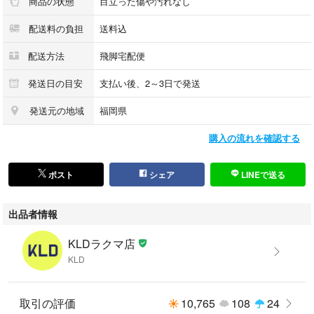
商品の状態
目立った傷や汚れなし
配送料の負担
送料込
【平置き実寸(cm)】
肩幅: 26
配送方法
飛脚宅配便
身幅: 47
着丈: 120
発送日の目安
支払い後、2～3日で発送
発送元の地域
福岡県
採寸値の計測方法について：
https://portal.kld-c.jp/1b6624eb8b7a4e9fa9c413a9e2d97cd8
購入の流れを確認する
【状態】
ポスト
シェア
LINEで送る
目立ったダメージや極端な使用感は感じられず、中古品としては比較的程
度良好に感じられます。
出品者情報
KLDラクマ店
傷や汚れのあるお品物の場合、商品画像にて該当部分をポインターで示し
KLD
ています。
※当店の商品はすべて中古品、また未使用品であっても一度人の手に渡っ
取引の評価
10,765
108
24
たものとなります。