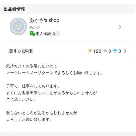
モチーフは1点1点ハンドメイドで作っており、個体差がございます。
出品者情報
デリケート素材の製品は過度な力による破損・引っ掛かりにつながる場合
がございます。
あかさ's shop
ご使用の際は摩擦や引っ掛かりに充分ご注意ください。
あかさ
本人確認済
新品未使用ですが
長い間自宅保管しておりましたので
未使用に近いにさせていただいております。
取引の評価
120
0
0
可愛くてコレクションしておりましたが
気持ちよくお取引したいので
断捨離中の為、使ってもらえる方に
ノークレームノーリターンでよろしくお願い致します。
お譲りしたいと思います。
子育て、仕事をしております。
すぐにお返事出来ないことがあるかもしれませんが
ご了承ください。
至らないところがあるかもしれませんが
よろしくお願い致します。