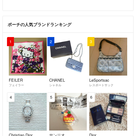
ポーチの人気ブランドランキング
1
2
3
FEILER
CHANEL
LeSportsac
フェイラー
シャネル
レスポートサック
4
5
6
Christian Dior
サンリオ
Dior