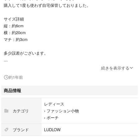
購入して1度も使わず自宅保管しておりました。
サイズ詳細
縦：約6cm
横：約20cm
マチ：約3cm
多少誤差がございます。
素材
続きを表示する
本体：ポリエステル100％
約1年前
裏地：ナイロン100％
モチーフ：シルク100％
商品情報
ポリエステル100％
装飾：樹脂、ガラス
レディース
カテゴリ
›
ファッション小物
原産国
›
ポーチ
日本
ブランド
LUDLOW
注意事項