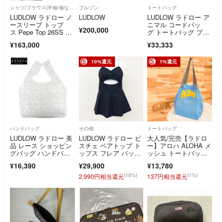
シャツ/ブラウス(半袖/袖なし)
ブルゾン
トートバッグ
LUDLOW ラドロー ノ
LUDLOW
LUDLOW ラドロー ア
ースリーブ トップ
ニマル コードバッ
¥200,000
ス Pepe Top 26SS 新
グ トートバッグ プー
品
ドル ネイビー
¥163,000
¥33,333
10%還元
1%還元
ハンドバッグ
その他
トートバッグ
LUDLOW ラドロー 美
LUDLOW ラドロー ビ
大人気/完売【ラドロ
品 レース ショッピン
スチェ ベアトップ ト
ー】アロハ ALOHA メ
グバッグ ハンドバッ
ップス フレア バック
ッシュ トートバッ
グ レディース ホワイ
リボン プリーツ シル
グ 青ブルー×黄
¥16,390
¥29,900
¥13,780
ト
ク ウール ブラック 日
本製 レディース 1 b0
(10%)
(1%)
2,990円相当還元
137円相当還元
2162