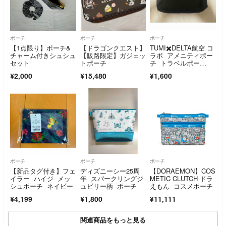
ポーチ
ポーチ
ポーチ
【1点限り】ポーチ&
【ドラゴンクエスト】
TUMI✖️DELTA航空 コ
チャーム付きシュシュ
【販路限定】ガジェッ
ラボ アメニティポー
セット
トポーチ
チ トラベルポー
チ 小物入れ
¥2,000
¥15,480
¥1,600
ポーチ
ポーチ
ポーチ
【新品タグ付き】フェ
ディズニーシー25周
【DORAEMON】COS
イラー ハイジ メッ
年 スパークリングジ
METIC CLUTCH ドラ
シュポーチ ネイビー
ュビリー柄 ポーチ
えもん コスメポーチ
¥4,199
¥1,800
¥11,111
関連商品をもっと見る