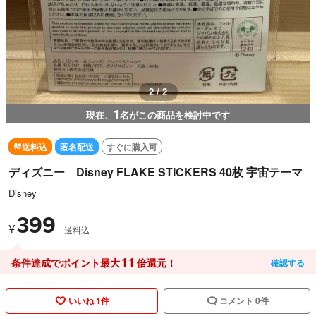
1 / 2
1
現在、
名がこの商品を検討中です
送料込
匿名配送
すぐに購入可
ディズニー Disney FLAKE STICKERS 40枚 宇宙テーマ
Disney
399
¥
送料込
11
条件達成でポイント最大
倍還元！
確認する
いいね 1件
コメント 0件