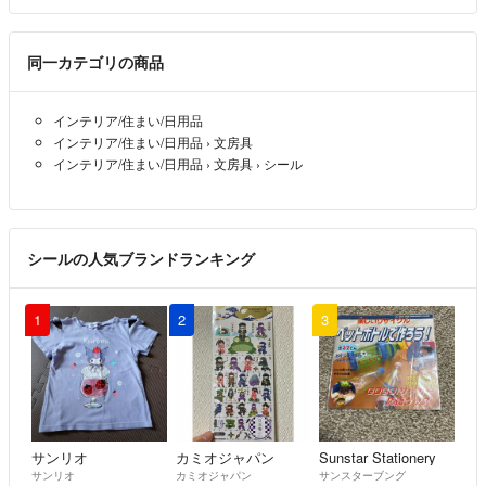
同一カテゴリの商品
インテリア/住まい/日用品
インテリア/住まい/日用品
›
文房具
インテリア/住まい/日用品
›
文房具
›
シール
シールの人気ブランドランキング
1
2
3
サンリオ
カミオジャパン
Sunstar Stationery
サンリオ
カミオジャパン
サンスターブング