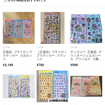
シール
シール
シール
正規品 プチドロップ
（正規品）プチドロッ
ディズニー 正規品 グ
ステッカー ３点セッ
プステッカー クラシ
リッタージュエルシー
ト
ック
ル プリンセス ２種セ
ット
¥2,199
¥780
¥599