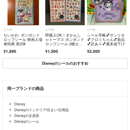
シール
シール
シール
ちいかわ ボンボンド
即購入OK！きかんし
シール手帳💕サンリオ
ロップシール 映画入場
ゃトーマス ボンボンド
💕クロミちゃん💕新品
者特典 第2弾
ロップシール 2種セッ
💕訳あり💕週末値下げ
ト サンスター文具
¥1,890
¥1,500
¥2,000
Disneyのシールのおすすめ
同一ブランドの商品
Disney
Disneyのインテリア/住まい/日用品
Disneyの文房具
Disneyのシール