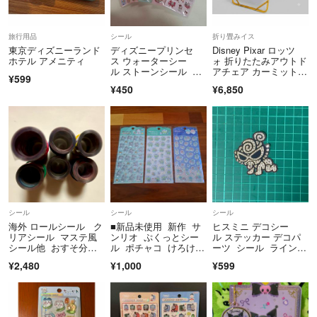
旅行用品
シール
折り畳みイス
東京ディズニーランド
ディズニープリンセ
Disney Pixar ロッツ
ホテル アメニティ
ス ウォーターシー
ォ 折りたたみアウトド
ル ストーンシール 10
アチェア カーミットチ
¥599
1匹のわんちゃん マリ
ェア風 耐荷重120kg
¥450
¥6,850
ーちゃん まとめ売
り セット
シール
シール
シール
海外 ロールシール ク
■新品未使用 新作 サ
ヒスミニ デコシー
リアシール マステ風
ンリオ ぷくっとシー
ル ステッカー デコパ
シール他 おすそ分
ル ポチャコ けろけろ
ーツ シール ラインス
け まとめ売り アメス
けろっぴ リトルツイ
トーン
¥2,480
¥1,000
¥599
テ リオ
ンスターズ 3枚 セッ
ト