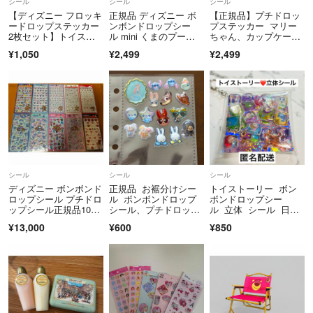
シール
シール
シール
【ディズニー フロッキ
正規品 ディズニー ボ
【正規品】プチドロッ
ードロップステッカー
ンボンドロップシー
プステッカー マリー
2枚セット】トイスト
ル mini くまのプーさ
ちゃん、カップケー
ーリー ズートピア
ん スティッチ 2種
キ、ディズニークラシ
¥1,050
¥2,499
¥2,499
類 セット
ック２
シール
シール
シール
ディズニー ボンボンド
正規品 お裾分けシー
トイストーリー ボン
ロップシール プチドロ
ル ボンボンドロップ
ボンドロップシー
ップシール正規品10枚
シール、プチドロップ
ル 立体 シール 日
セット
ステッカー、うるちゅ
本 雑貨 文具 キャラ
¥13,000
¥600
¥850
るポップシールなど