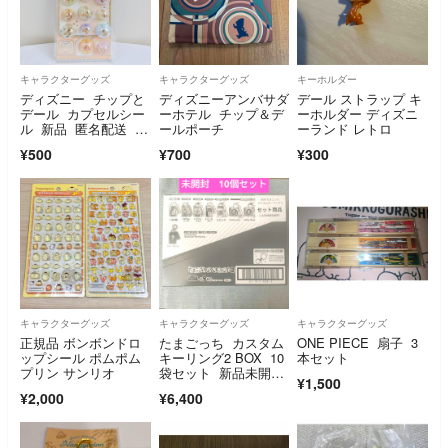
キャラクターグッズ
キャラクターグッズ
キーホルダー
ディズニー チップと
ディズニーアンバサダ
デール ストラップ キ
デール カプセルシー
ーホテル チップ＆デ
ーホルダー ディズニ
ル 新品 匿名配送 わ
ールポーチ
ーランド レトロ
けあり
¥500
¥700
¥300
キャラクターグッズ
キャラクターグッズ
キャラクターグッズ
正規品 ボンボンドロ
たまごっち カスタム
ONE PIECE 扇子 3
ップシール ポムポム
キーリング2 BOX 10
本セット
プリン サンリオ
袋セット 新品未開
¥1,500
封 匿名配送 即日発
¥2,000
¥6,400
送