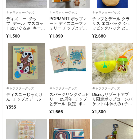
キャラクターグッズ
キャラクターグッズ
キャラクターグッズ
ディズニー チッ
POPMART ポップマ
チップとデール クラ
プ デール マスコッ
ート ディズニーファ
リス エコバック ショ
トぬいぐるみ キーホ
ミリー チップとデー
ッピングバック どん
ルダー
ル デール
ぐり アベイル
¥1,500
¥1,890
¥2,680
キャラクターグッズ
キャラクターグッズ
キャラクターグッズ
ディズニーじゃんけ
スパークリングジュビ
Disneyリゾートアプ
ん チップとデール
リー 25周年 チップ
リ限定ポップコーンバ
とデール 限定 ポス
ケット(本体のみ) チッ
¥555
トカード
プ＆デール
¥1,666
¥1,300