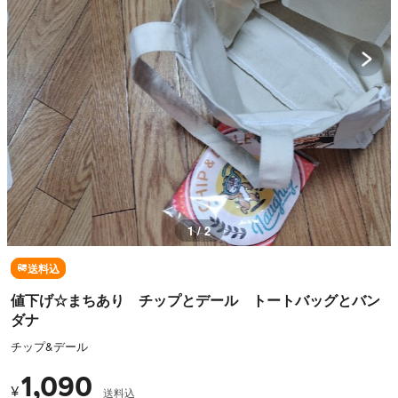
1 / 2
送料込
値下げ☆まちあり チップとデール トートバッグとバン
ダナ
チップ&デール
1,090
¥
送料込