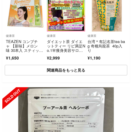
健康茶
健康茶
健康茶
TEAZEN コンブチ
ダイエット茶 ダイエ
台湾＊有記名茶tea ba
ャ 【新味】メロン
ットティー リピ満足N
g 奇種烏龍茶 40p入
味 30本入 スティック
o.1🌸痩身美容サロン
り
タイプ
限定 腸活便通に
¥1,650
¥2,999
¥1,190
関連商品をもっと見る
SOLD OUT