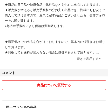
★新品の日用品や健康食品、化粧品などを中心に出品しております。
★販売数が増えると販売手数料の分お安く出品でき、皆様にもお安くご
購入して頂けますので、お気に召す商品がございましたら、是非フォロ
ーをお願い致します。
※毎月の手数料により価格は変動致します。
★適正価格での出品を心がけておりますので、基本的に値引きはお断り
しております。
★同梱しても送料が変わらない場合は値引きをさせて頂きます。
続きを表示する
★長期不在など、何か事情がない限りは24時間以内に発送します。
コメント
★ペットや喫煙者はいません。
商品について質問する
★お客様都合による返品は対応致しかねます。
気になる部分についてはご購入前にコメントにてご質問をお願いしま
同一ブランドの商品