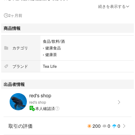
送料分お安くしますので、コメントからご相談ください。
続きを表示する
2ヶ月前
★新品未開封
商品情報
★即購入可能です。
食品/飲料/酒
★賞味期限:2026年11月14日
カテゴリ
›
健康食品
›
健康茶
★ゆうパケットポストにて発送します。
基本的に24時間以内に発送しています。
ブランド
Tea Life
★他のフリマサイトでも出品しています。
出品者情報
そのため突然削除する場合があります。
また、重なってしまった場合は先に購入して頂いた方を優先致します。
red's shop
ご了承ください。
red's shop
本人確認済
皆様からのご購入を心からお待ちしております。どうぞ宜しくお願い致し
ます。
取引の評価
200
0
0
#red商品一覧