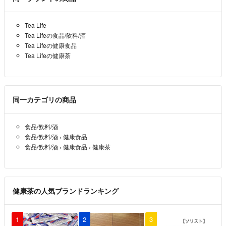
す。
Tea Life
Tea Lifeの食品/飲料/酒
★購入意思や問合せなどのコメントがございましても取引は先に購入手
Tea Lifeの健康食品
続きをお済ませの方を優先させていただきます。
Tea Lifeの健康茶
★トラブル防止のため、専用や取り置きなどの対応はお断りさせて頂き
ます。
同一カテゴリの商品
★商品発送時に、梱包の加減などによって発送方法を変更することがあ
りますのでご了承ください。
食品/飲料/酒
★配送方法は基本的に匿名配送のものです。
食品/飲料/酒
›
健康食品
配送方法にこだわりのある方は、事前にお知らせ下さい。
食品/飲料/酒
›
健康食品
›
健康茶
★箱や梱包材は再利用しています。
★他のフリマアプリでも出品していますので、急に商品を削除すること
健康茶の人気ブランドランキング
があります。ご了承下さい。
1
2
3