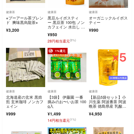
健康茶
健康茶
健康茶
※プーアール茶ブレン
黒豆ルイボスティ
オーガニックルイボス
ド 爽味黒烏龍茶※
ー 黒豆茶 100包 ノン
ティー
カフェイン 水出し テ
¥3,200
¥990
ィーライフ
¥950
(3%)
28円相当還元
1%還元
健康茶
健康茶
健康茶
北海道産の玄米 黒焙
【3袋】 伊藤園 一番
【新品5袋セット】小
煎 玄米珈琲 ノンカフ
摘みのお〜いお茶 100
川生薬 阿波番茶 阿波
ェイン
g入
晩茶 徳島県産 乳酸菌
発酵茶 5袋
¥999
¥1,499
¥4,950
(1%)
14円相当還元