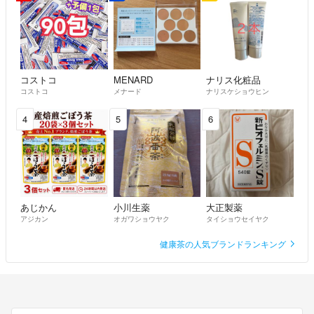
★返事が遅れることがあるかもしれませんが、気持ちの良い取引をした
いと思っております。
最後まで責任を持って対応致しますので、よろしくお願いします。
コストコ
MENARD
ナリス化粧品
コストコ
メナード
ナリスケショウヒン
4
5
6
あじかん
小川生薬
大正製薬
アジカン
オガワショウヤク
タイショウセイヤク
健康茶の人気ブランドランキング