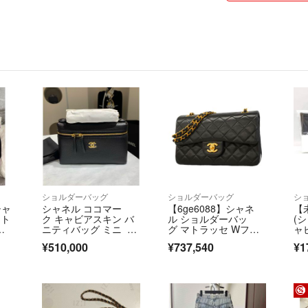
基本的に値下げ交
こないますので気
す。
常識外れの値下げ
に削除する場合が
交渉途中で他の方
ム上、購入者が優
■商品発送
トラブルを避ける
し「定形外郵便の
商品発送にはでき
心がけておりま
ショルダーバッグ
ショルダーバッグ
シ
北海道からの発送
シャ
シャネル ココマー
【6ge6088】シャネ
【
合が御座います。
 ト
ク キャビアスキン バ
ル ショルダーバッ
(
プ
ニティバッグ ミニ 26
グ マトラッセ Wフラ
ャ
A ブラック ゴールド
ップ Wチェーン ラム
ン
■注意事項
¥510,000
¥737,540
¥1
金具 未使用品 本日の
スキン ブラック ゴー
商品の状態はわか
ご注文でサプライズ価
ルド金具【中古】レデ
格
ィース
目、色味など、実
商品の状態など気
もご質問、追加写