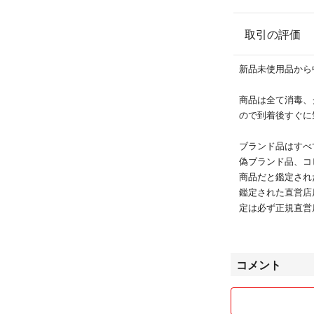
取引の評価
新品未使用品から
商品は全て消毒、
ので到着後すぐに
ブランド品はすべ
偽ブランド品、コ
商品だと鑑定され
鑑定された直営店
定は必ず正規直営
不可）
対応期間は商品到
戯、嫌がらせ防止
コメント
させて頂いており
■商品販売 （即購