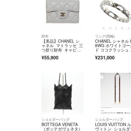
財布
リング(指輪)
【美品】CHANEL シ
CHANEL シャネル 
ャネル マトラッセ 三
8WG ホワイトゴー
つ折り財布 キャビア
ド ココクラッシュ 
スキン
ング・指輪 J11793 
¥55,900
¥231,000
5号 50 3.7g レデ
ス【中古】【美品
ショルダーバッグ
ショルダーバッグ
BOTTEGA VENETA
LOUIS VUITTON 
（ボッテガヴェネタ）
ヴィトン ショルダ