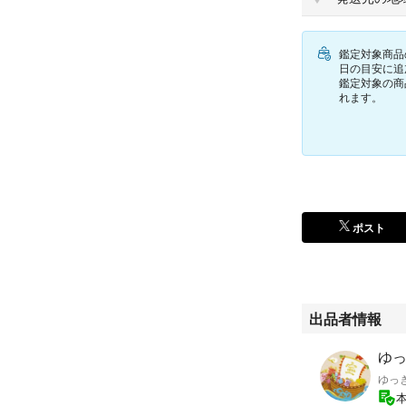
●キズ：若干
●スレ：若干
●シミ：なし
鑑定対象商品
●汚れ：なし（ク
日の目安に追
鑑定対象の商
●内はがれ：なし
れます。
●ベタつき：なし
●糸ほつれ：なし
●型くずれ：若干
●金具状態：ファ
●補足など：未使
管理番号：n04300
ポスト
＜注意事項＞
※中古品ですので
※大手鑑定士が集
出品者情報
ます。
ゆっ
ゆっ