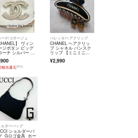
）
コメントで悪意評価と判断した場合には異議を申し
に厳正な対処をさせて頂きます。
いただけますようお願いいたしますm(_ _)m
ローチ/コサージュ
バレッタ/ヘアクリップ
CHANEL】 ヴィン
CHANEL ヘアクリッ
ージボタン ビッグ
プ シャネル バンスク
ローチ シルバー ド
リップ 【ミニミニク
ドシルバー
リップ付き】
,900
¥2,990
(3%)
7円相当還元
ョルダーバッグ
UCCI ショルダーバ
グ Gロゴ金具 ホー