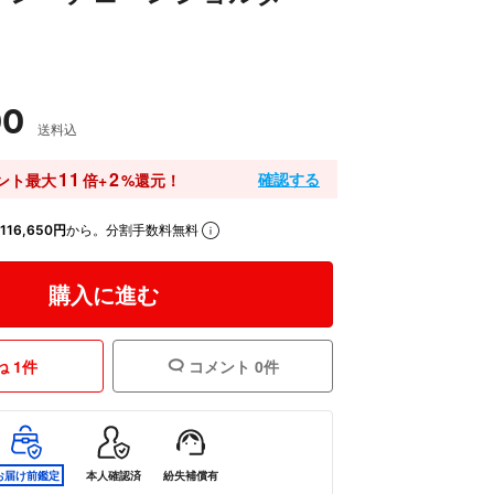
00
送料込
11
2
確認する
ント最大
倍+
%還元！
116,650円
から。分割手数料無料
購入に進む
 1件
コメント 0件
お届け前鑑定
本人確認済
紛失補償有