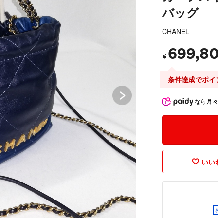
バッグ
CHANEL
699,8
¥
条件達成でポイ
なら
月々
いいね