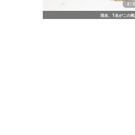
2 / 5
1
現在、
名がこの商