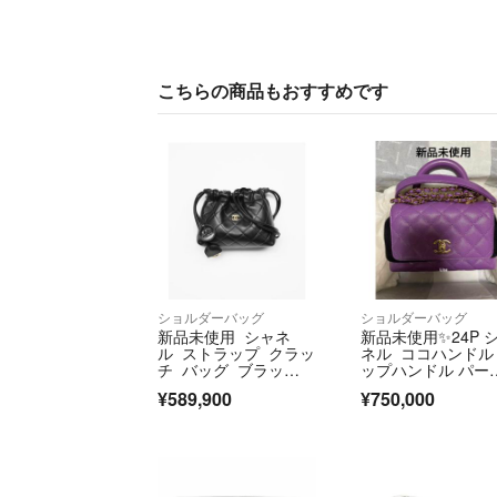
こちらの商品もおすすめです
ショルダーバッグ
ショルダーバッグ
新品未使用 シャネ
新品未使用✨24P 
ル ストラップ クラッ
ネル ココハンドル
チ バッグ ブラッ
ップハンドル パー
ク ミニ 巾着 超希
ル 19cm
¥589,900
¥750,000
少 入手困難 レア 8/1
5まで出品！