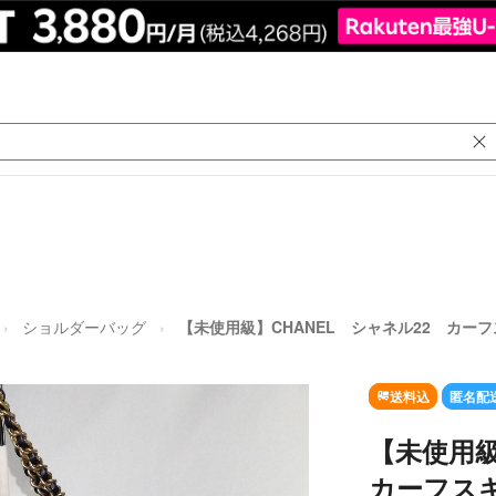
ショルダーバッグ
【未使用級】CHANEL シャネル22 カー
送料込
匿名配
【未使用級
カーフス