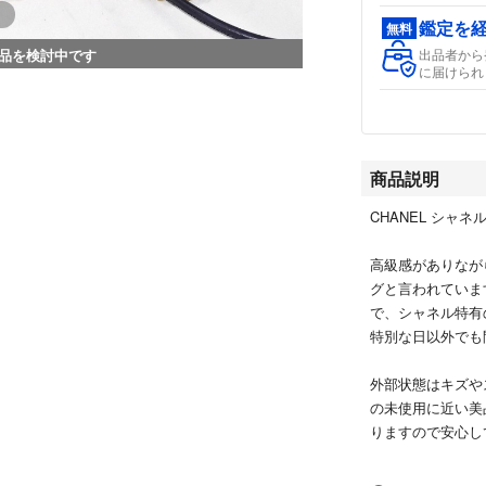
鑑定を
無料
品を検討中です
出品者から
に届けられ
商品説明
CHANEL シャ
高級感がありなが
グと言われていま
で、シャネル特有
特別な日以外でも
外部状態はキズや
の未使用に近い美
りますので安心し
※ミンクオイル処
することで数年間