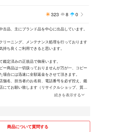
323
8
0
中古品、主にブランド品を中心に出品しています。
クリーニング、メンテナンス処理を行っております
気持ち良くご利用できると思います。
て鑑定済みの正規品で御座います。
ピー商品は一切扱っておりませんが万が一、コピー
た場合には迅速に全額返金をさせて頂きます。
店舗名、担当者のお名前、電話番号を必ず控え、鑑
店にてお願い致します（リサイクルショップ、質屋
続きを表示する
着より7日、販売側にもさまざまなリスクがあり悪
と特定商取引法にもとずき返品送料はお客様負担と
ます。
入OK!）
商品について質問する