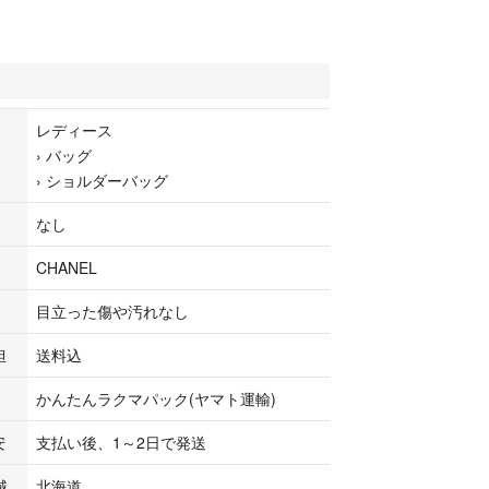
ニング済みですので目立つようなシミや汚れは御座
み（本物保証）及び表面、内面クリーニング、ミン
レディース
臭殺菌処理、補修メンテナンスを行っておりますの
›
バッグ
状態、保証面で安心してご利用して頂けます。
›
ショルダーバッグ
なし
EL（シャネル）
22
CHANEL
ザー
目立った傷や汚れなし
9cm×W(幅):23cm×D(厚):6cm ショルダー：ロング、
約18cm
担
送料込
ドポケット×1
かんたんラクマパック(ヤマト運輸)
新品価格）
安
支払い後、1～2日で発送
域
北海道