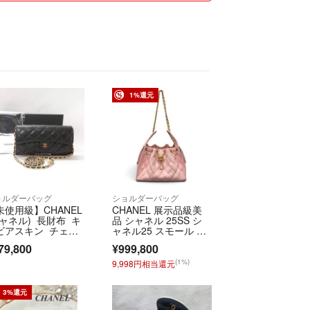
渉はおこなわず即決価格ですが段階的に値下げはお
になる商品には「いいね」を押しておくと便利で
交渉や商品購入に関係ないコメントは回答を行わず
御座います。
が購入された場合、専用の横取りに関してもシステ
先されますのでご了承下さいませ。
1%還元
ために発送は「問合せ番号」履歴の残るものを利用
み」は利用いたしません。
る限りキレイに梱包して迅速丁寧に発送するように
す。
ョルダーバッグ
ショルダーバッグ
となりますので通常よりも1日～2日程度、遅れる場
未使用級】CHANEL
CHANEL 展示品級美
シャネル) 長財布 キ
品 シャネル 25SS シ
ビアスキン チェー
ャネル25 スモール マ
ウォレット
トラッセ チェーンシ
79,800
¥999,800
ョルダーバッグ AS52
りやすく記載しているつもりですが、写真での見た
93 キャビアスキン レ
(1%)
9,998円相当還元
ザー ピンク ワンショ
際と多少異なる場合がありますのでご了承下さい。
ルダー ココマーク SA
になる点があれば、お気軽に納得がいくまで何度で
ランク 鑑定済 中古 シ
3%還元
ャネルバッグ
真をリクエスト下さい（比較的に細かい部分まで掲