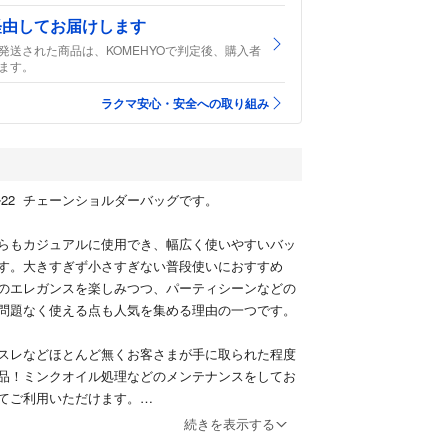
経由してお届けします
発送された商品は、KOMEHYOで判定後、購入者
ます。
ラクマ安心・安全への取り組み
ネル22 チェーンショルダーバッグです。
らもカジュアルに使用でき、幅広く使いやすいバッ
す。大きすぎず小さすぎない普段使いにおすすめ
のエレガンスを楽しみつつ、パーティシーンなどの
問題なく使える点も人気を集める理由の一つです。
スレなどほとんど無くお客さまが手に取られた程度
品！ミンクオイル処理などのメンテナンスをしてお
てご利用いただけます。
理は革に潤いを与えひび割れなどを防ぎます（処理
続きを表示する
はメンテナンスフリーでご利用いただけます）