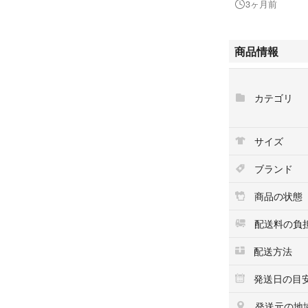
3ヶ月前
内部状態はクリー
いません。
商品情報
※当商品は鑑定済
クオイル処理、防
カテゴリ
で他の方とは品質
＜商品説明＞
サイズ
ブランド：CHAN
商品名 ：シャネル
ブランド
カラー ：ブルー
素材 ：カーフレ
商品の状態
サイズ ：H(高):1
約55cm、ショート
配送料の負
ポケット：内カー
配送方法
付属品 ：保存袋
参考定価：--円（
発送日の目
＜状態説明＞
発送元の地