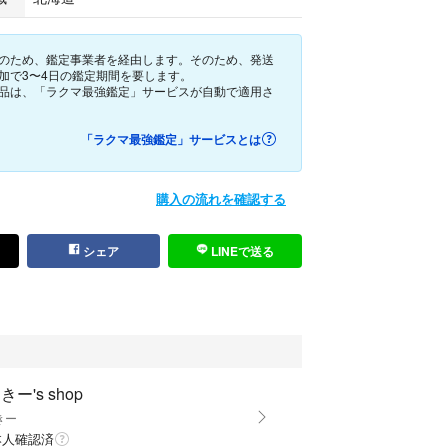
のため、鑑定事業者を経由します。そのため、発送
リーニング済）
加で3〜4日の鑑定期間を要します。
品は、「ラクマ最強鑑定」サービスが自動で適用さ
「ラクマ最強鑑定」サービスとは
スナー、金具類良好
購入の流れを確認する
用に近い美品
981
シェア
LINEで送る
小キズなど気になる神経質な方はご遠慮下さい。
まる札幌古物市場にて購入しましたのでご安心でき
きー's shop
きー
本人確認済