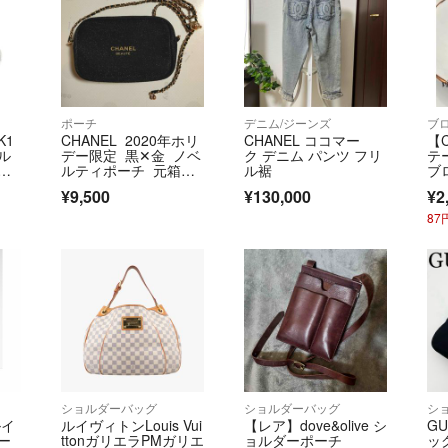
載しております
事実と異なる評価
上げ、情報をもと
上記をふまえお取引
ポーチ
デニム/ジーンズ
ブ
K1
CHANEL 2020年ホリ
CHANEL ココマー
【
ル
デー限定 黒✕金 ノベ
ク デニム パンツ フリ
テ
リ
ルティポーチ 元箱な
ル裾
ブ
9.
し チェーン付
ッ
¥9,500
¥130,000
¥2
ィー
】
8
ショルダーバッグ
ショルダーバッグ
シ
ルイ
ルイヴィトンLouis Vui
【レア】dove&olive シ
G
ー
ttonガリエラPMガリエ
ョルダーポーチ
ッ