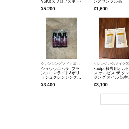
VSKI(スワロフスキー)
ンスサンプル品
¥5,200
¥1,600
クレンジング/メイク落とし
シュウウエムラ ブラ
kuuipo様専用オル
ンクロマライト&ポリ
ス オルビス ザ ク
ッシュクレンジングオ
ジング オイル 詰替
イル
無香料 110mL
¥3,400
¥3,100