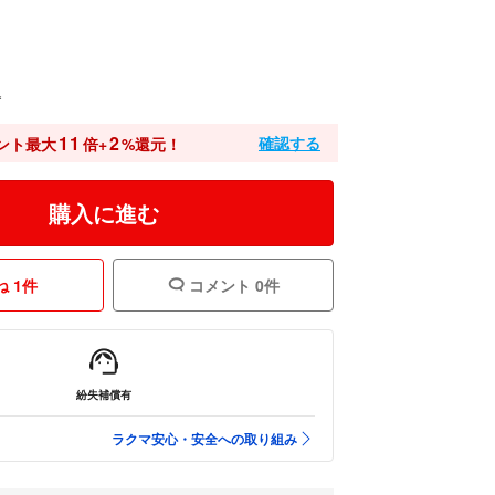
込
11
2
確認する
ント最大
倍+
%還元！
購入に進む
 1件
コメント 0件
紛失補償有
ラクマ安心・安全への取り組み