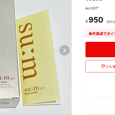
su:m37°
950
¥
送料
条件達成でポイ
いいね