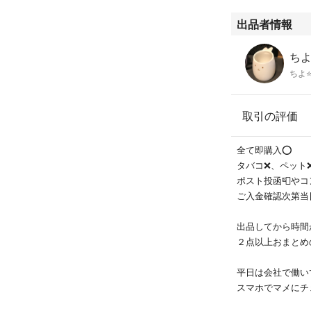
出品者情報
ち
ちよ⭐
取引の評価
全て即購入⭕️
タバコ❌、ペット
ポスト投函📮や
ご入金確認次第当
出品してから時間
２点以上おまとめ
平日は会社で働い
スマホでマメにチ
います。