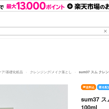
ケア/基礎化粧品
クレンジング/メイク落とし
sum37 スム クレ
送料込
匿名配
sum37
100ml