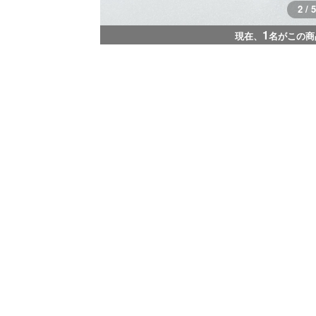
3 / 5
1
現在、
名がこの商