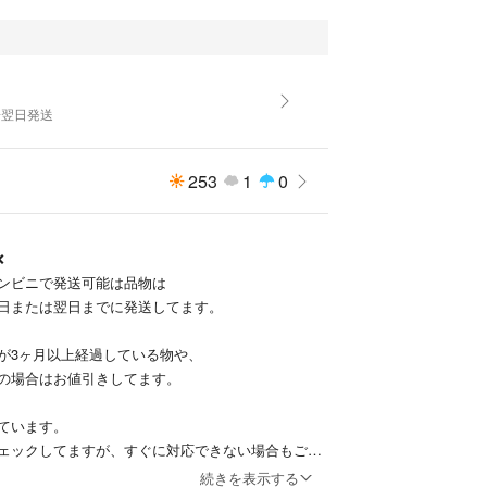
よ
️翌日発送
253
1
0
❌
コンビニで発送可能は品物は
日または翌日までに発送してます。
が3ヶ月以上経過している物や、
の場合はお値引きしてます。
ています。
ェックしてますが、すぐに対応できない場合もござ
続きを表示する