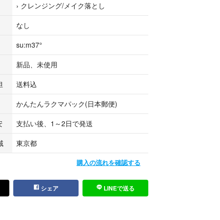
›
クレンジング/メイク落とし
なし
su:m37°
新品、未使用
担
送料込
かんたんラクマパック(日本郵便)
安
支払い後、1～2日で発送
域
東京都
購入の流れを確認する
シェア
LINEで送る