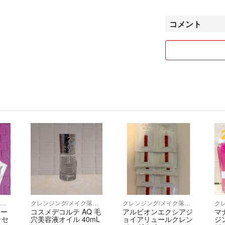
よろしくお願いい
コメント
サンプル/トライアルキット
クレンジング/メイク落とし
クレンジング/メイク落とし
サー
コスメデコルテ AQ 毛
アルビオンエクシアジ
マ
ッセ
穴美容液オイル 40mL
ョイアリュールクレン
ジ