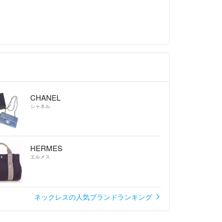
いただける方のみ購入をお願いします。
い期限内に支払いをお願いします。
以内（不在時含め）に受取通知をお願いします。外
CHANEL
取りが遅れる場は予め連絡お願いします。
シャネル
HERMES
外
エルメス
ラス・ライト
ネックレスの人気ブランドランキング
送方法で発送します。