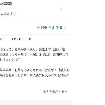
abi2525
i
本人確認済
スは未使用でパールネックレスは試着のみのお品で
959
2
0
いる様な新品思考の方や神経質な方向けのお品では
╌❊╌──┈⊰᯽⊱✼••┈┈•✼
方や悪い評価が多い方の購⼊はご遠慮願います。
に行っている事が多々あり、発送まで【最大1週
達遅延により本州でもお届けまでに約1週間程お時
ますට ̫ ට՞ ՞
方や早期にお品を必要とされる方は必ず！【購入前
確認をお願いします。購入後に伝えられても対応出
あるお取り引きをお願いします！
続きを表示する
╌❊╌──┈⊰᯽⊱✼••┈┈•✼