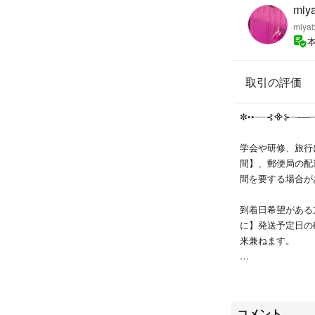
・・・・
miy
miyab
【状態】
チェーンネックレ
取引の評価
す。
店頭で販売されて
✼••┈┈⊰᯽⊱┈──
ございません。
評価が0の新規の
学会や研修、旅行
間】、郵便局の配
間を要する場合があり
到着日希望がある
に】発送予定日の
来兼ねます。
時間と心に余裕の
✼••┈┈⊰᯽⊱┈──
コメント