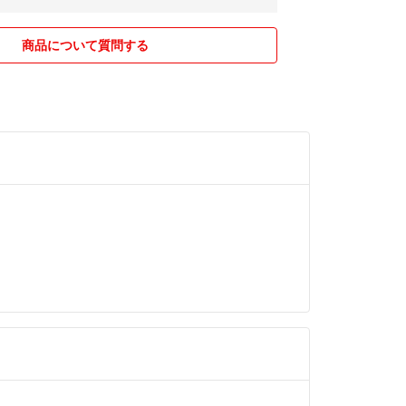
商品について質問する
交渉はお断りさせていただきます。プロフィールや
引き交渉をしてくる方はブロック&コメント削除し
用は対応していません。
した中古品まで出品しています。
で販売されているような品を希望の方は購入をご遠
ましたら誠心誠意対応します。
ら連絡をお願いします。
にも評価から連絡厳禁！！
出来ない方はお断りさせていただきます。
掛けますが、医療関係で昼～早朝まで仕事をしてい
る事があります。
や深夜になってしまう事があります。