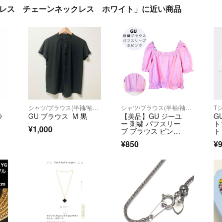
クレス チェーンネックレス ホワイト」に近い商品
シャツ/ブラウス(半袖/袖なし)
シャツ/ブラウス(半袖/袖なし)
T
ラ
GU ブラウス M 黒
【美品】GU ジーユ
G
ー 刺繍 パフスリー
ト
¥1,000
ブ ブラウス ピン
ト
ク S スクエアネック 2
¥850
¥
way 半袖 トップス