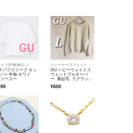
シャツ(半袖/袖なし)
トレーナー/スウェット
U パフスリーブ カッ
GU ヘビーウェイトス
ソー 半袖 ホワイ
ウェットプルオーバ
 ジーユー
ー 裏起毛 ラグランス
リーブ 長袖 L
999
¥600