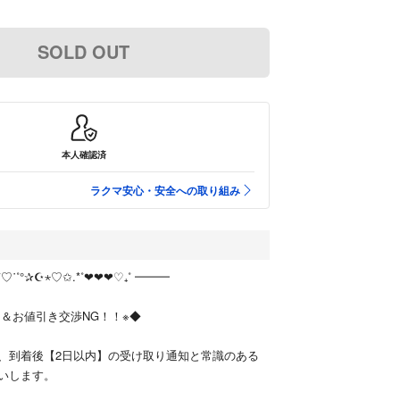
SOLD OUT
本人確認済
ラクマ安心・安全への取り組み
˚♡˙˚°✰‬☪︎⋆♡✩.*˚❤︎❤︎❤︎♡₊˚ ━━━
＆お値引き交渉NG！！※◆
、到着後【2日以内】の受け取り通知と常識のある
いします。