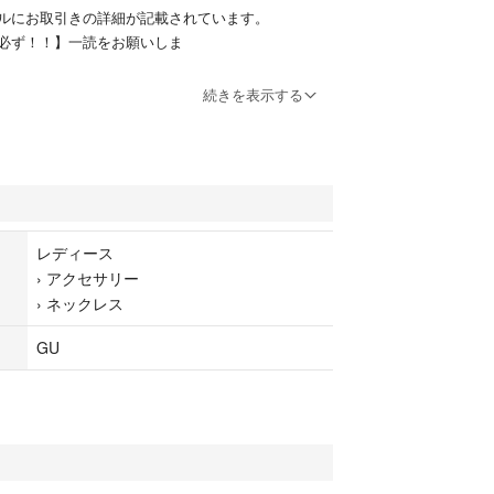
ルにお取引きの詳細が記載されています。
必ず！！】一読をお願いしま
続きを表示する
˚♡˙˚°✰‬☪︎⋆♡✩.*˚❤︎❤︎❤︎♡₊˚ ━━━
クネックレスです。パール風のお品です。
品です。
レディース
なければらない発送方法と、定形外でも空路を使用
›
アクセサリー
に品物名を記載の上発送します。
›
ネックレス
予め御連絡をお願いします。
GU