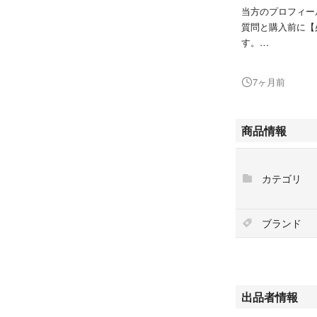
当方のプロフィー
質問と購入前に【
す。
━━♡₊˚ ❤︎❤︎❤︎✩.*
7ヶ月前
【説明】
GU パールライ
商品情報
今年の12月購入
※品物名を記載し
カテゴリ
する際には封筒等
不都合がある方は
ブランド
【カラー】
ホワイト
出品者情報
【サイズ】