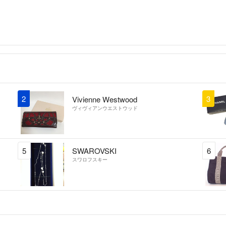
その点を了解して
【支払い】
ラクマ指定の支払
【受け取り通知】
お品が到着後2日
2
3
Vivienne Westwood
出や不在等で受け
ヴィヴィアンウエストウッド
【発送】
5
SWAROVSKI
6
┏普通郵便・定形
スワロフスキー
┣レターパックプ
┣ゆうメール
┣ミニレター
┗ゆうパック
注:)一番安い発