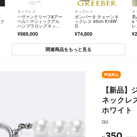
ネックレス
ネックレス
ネ
喜
✨ヴァンクリーフ&アー
ボンバータ チェーンネ
美品
ック
ペル✨マジィックアル
ックレス 45cm K18W
a
ハンブラロングネック
G
レ
レス✨
¥989,000
¥74,800
¥2
関連商品をもっと見る
SOLD OUT
送料込
【新品】
ネックレ
ホワイト
GU
350