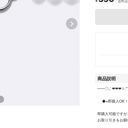
¥
送料込
商品説明
━━♡₊˚ ❤︎❤︎❤︎✩.*
◆※即購入OK！
即購入可能ですが
お取り引きをお願