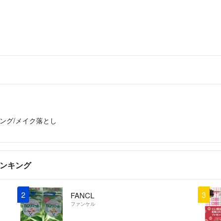
返事が遅くなり
2,550円で大
Ruitsu
- 
出品者
突然のコメント
頂くことは難し
yuki
- 9ヶ月前
ング/メイク落とし
ランキング
2
3
FANCL
ファンケル