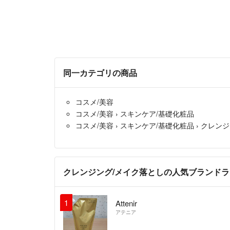
同一カテゴリの商品
コスメ/美容
コスメ/美容
›
スキンケア/基礎化粧品
コスメ/美容
›
スキンケア/基礎化粧品
›
クレンジ
クレンジング/メイク落としの人気ブランド
1
Attenir
アテニア