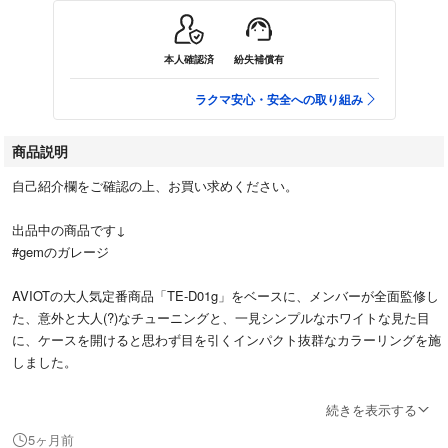
本人確認済
紛失補償有
ラクマ安心・安全への取り組み
商品説明
自己紹介欄をご確認の上、お買い求めください。
出品中の商品です↓
#gemのガレージ
AVIOTの大人気定番商品「TE-D01g」をベースに、メンバーが全面監修し
た、意外と大人(?)なチューニングと、一見シンプルなホワイトな見た目
に、ケースを開けると思わず目を引くインパクト抜群なカラーリングを施
しました。
メンバーの声によるオリジナルボイスガイダンスの収録や、ヤバイTシャ
続きを表示する
ツ屋さん公式キャラクターのタンクトップくんの顔が刻印されるなど、個
5ヶ月前