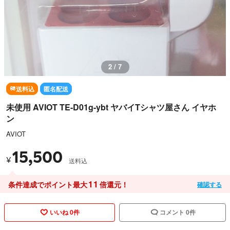
3 / 7
送料込
匿名配送
未使用 AVIOT TE-D01g-ybt ヤバイTシャツ屋さん イヤホ
ン
AVIOT
15,500
¥
送料込
11
条件達成でポイント最大
倍還元！
確認する
いいね 0件
コメント 0件