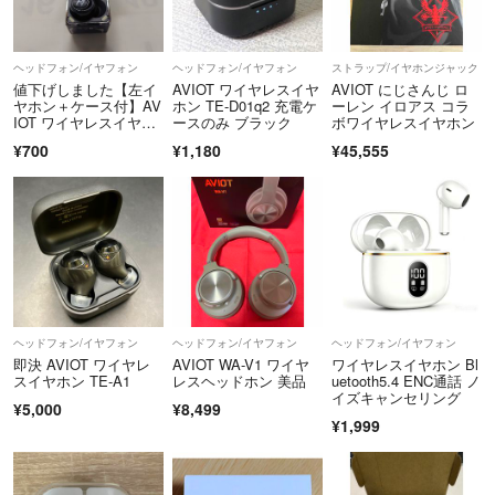
ヘッドフォン/イヤフォン
ヘッドフォン/イヤフォン
ストラップ/イヤホンジャック
値下げしました【左イ
AVIOT ワイヤレスイヤ
AVIOT にじさんじ ロ
ヤホン＋ケース付】AV
ホン TE-D01q2 充電ケ
ーレン イロアス コラ
IOT ワイヤレスイヤホ
ースのみ ブラック
ボワイヤレスイヤホン
ン
¥700
¥1,180
¥45,555
ヘッドフォン/イヤフォン
ヘッドフォン/イヤフォン
ヘッドフォン/イヤフォン
即決 AVIOT ワイヤレ
AVIOT WA-V1 ワイヤ
ワイヤレスイヤホン Bl
スイヤホン TE-A1
レスヘッドホン 美品
uetooth5.4 ENC通話 ノ
イズキャンセリング
¥5,000
¥8,499
¥1,999