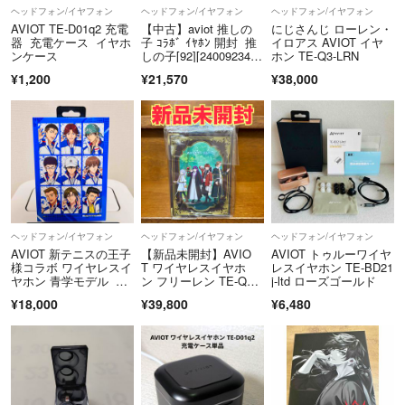
ヘッドフォン/イヤフォン
ヘッドフォン/イヤフォン
ヘッドフォン/イヤフォン
AVIOT TE-D01q2 充電
【中古】aviot 推しの
にじさんじ ローレン・
器 充電ケース イヤホ
子 ｺﾗﾎﾞ ｲﾔﾎﾝ 開封 推
イロアス AVIOT イヤ
ンケース
しの子[92][2400923446
ホン TE-Q3-LRN
70]
¥1,200
¥21,570
¥38,000
ヘッドフォン/イヤフォン
ヘッドフォン/イヤフォン
ヘッドフォン/イヤフォン
AVIOT 新テニスの王子
【新品未開封】AVIO
AVIOT トゥルーワイヤ
様コラボ ワイヤレスイ
T ワイヤレスイヤホ
レスイヤホン TE-BD21
ヤホン 青学モデル 新
ン フリーレン TE-Q3-
j-ltd ローズゴールド
品未開封品
FRR
¥18,000
¥39,800
¥6,480