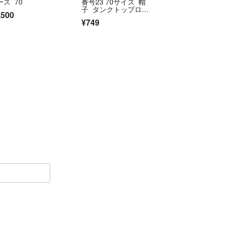
ース 70
番号23 70サイズ 帽
子 タンクトップロン
,500
パース バスケ
¥749