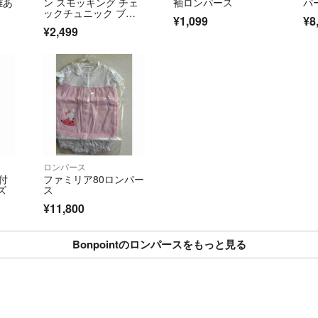
難あ
ン スモッキング チェ
袖ロンパース
パ
ックチュニック ブラ
¥1,099
¥8
ウス 18m
¥2,499
ロンパース
袖付
ファミリア80ロンパー
ズ
ス
¥11,800
Bonpointのロンパースをもっと見る