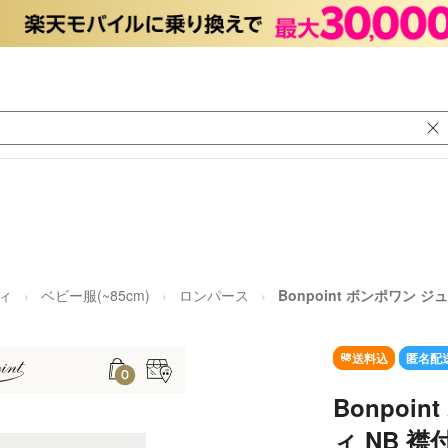
ィ
ベビー服(~85cm)
ロンパース
Bonpoint ボンポワン 
送料込
匿名配
Bonpoi
ィ NB 