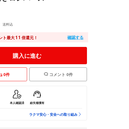
送料込
11
確認する
ント最大
倍還元！
購入に進む
 0件
コメント 0件
本人確認済
紛失補償有
ラクマ安心・安全への取り組み