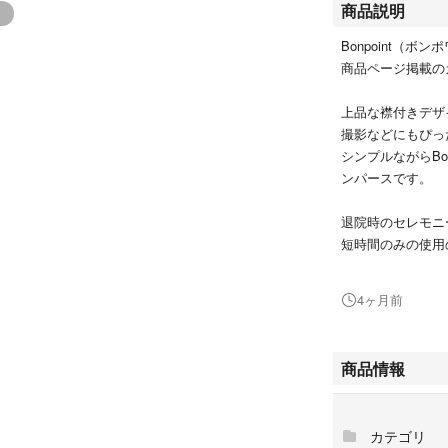
商品説明
Bonpoint（
商品ページ掲載の
上品な襟付きデザ
撮影などにもぴっ
シンプルながらBo
ンパースです。
退院時のセレモニ
短時間のみの使用
サイズアウトが早
いたします。
4ヶ月前
【商品情報】
・ブランド：Bonpo
商品情報
・商品名：ジュラ
・カラー：ブル
・定価：20,02
カテゴリ
・着用回数：退院