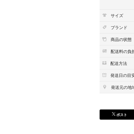
【状態】
サイズ
目立つ汚れや大き
管・子どもが着用
ブランド
さる方はご遠慮く
商品の状態
【発送について】
コンパクトにたた
配送料の負
たたみジワはご了
配送方法
ご不明点がござい
発送日の目
ご縁がありました
発送元の地
ポスト