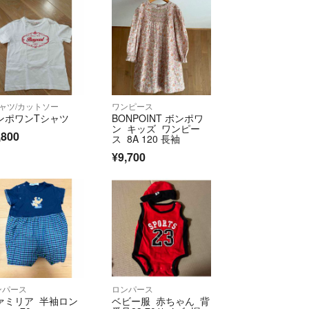
シャツ/カットソー
ワンピース
ンポワンTシャツ
BONPOINT ボンポワ
ン キッズ ワンピー
,800
ス 8A 120 長袖
¥9,700
ンパース
ロンパース
ァミリア 半袖ロン
ベビー服 赤ちゃん 背