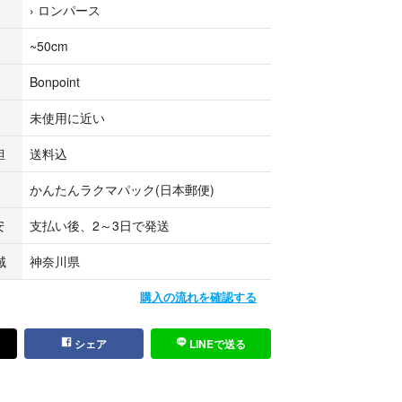
›
ロンパース
~50cm
なダメージは見当たりませんが、あくまで自宅保
した中古品になりますため、細かな点までお気にな
Bonpoint
ださい。
未使用に近い
んで丁寧に発送いたします。
担
送料込
承ください。
かんたんラクマパック(日本郵便)
ましたら、ご購入前にお気軽にコメントください。
安
支払い後、2～3日で発送
らよろしくお願いいたします。
域
神奈川県
購入の流れを確認する
シェア
LINEで送る