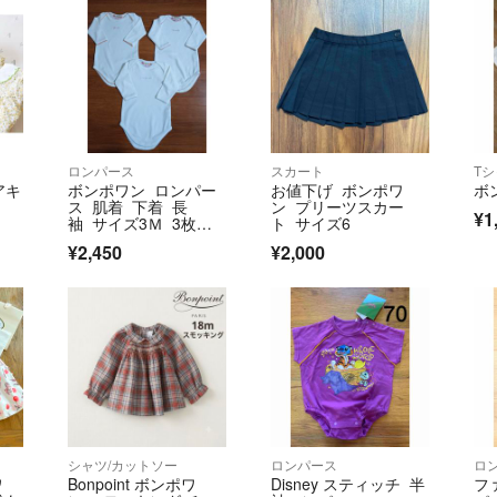
ロンパース
スカート
T
イアキ
ボンポワン ロンパー
お値下げ ボンポワ
ボ
ス 肌着 下着 長
ン プリーツスカー
¥1
袖 サイズ3Ｍ 3枚セ
ト サイズ6
ット
¥2,450
¥2,000
シャツ/カットソー
ロンパース
ロ
ワ
Bonpoint ボンポワ
Disney スティッチ 半
フ