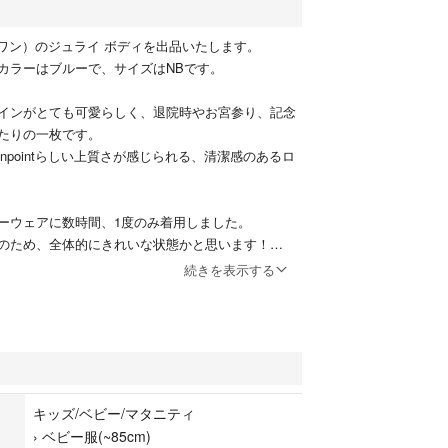
ボンポワン）のジュライ ボディを出品いたします。
カラーはブルーで、サイズはNBです。
インがとても可愛らしく、退院時やお宮参り、記念
たりの一枚です。
npointらしい上質さが感じられる、清潔感のあるロ
ーウェアに数時間、1度のみ着用しました。
のため、全体的にきれいな状態かと思います！
いため、きれいなうちにお譲りできればと思い出品
続きを表示する
int / ボンポワン
イ ボディ
ー系ディテールあり
キッズ/ベビー/マタニティ
0円（税込）
›
ベビー服(~85cm)
時に数時間1度のみ