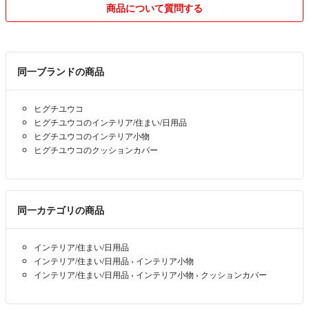
※※※最近、購入申請をしたり、いったん購入しておいて支払いをせずキ
商品について質問する
ャンセルされることが続いています。
申し訳ありませんが、本人確認されていない方のご購入をお断りさせて
いただくことがあります。ご了承ください。
同一ブランドの商品
⚠️ご購入前にご確認ください⚠️
・購入後のキャンセルはお受けしておりません。
ヒグチユウコ
・購入申請後のお支払いは24時間以内でお願いします。
ヒグチユウコのインテリア/住まい/日用品
・評価の悪い方、未入力の方は承認を見送る場合があります。
ヒグチユウコのインテリア小物
・気持ちよくお取引したいので、ご理解の上ご購入ください。
ヒグチユウコのクッションカバー
なるべくスムーズなお取引を心がけております。
購入申請後の無断キャンセルや未払いが増えているため、
以下に該当する方はお断りする場合があります。
同一カテゴリの商品
・評価が極端に少ない/悪い方
インテリア/住まい/日用品
・無言の申請
インテリア/住まい/日用品
›
インテリア小物
・取り置き後に連絡の取れない方
インテリア/住まい/日用品
›
インテリア小物
›
クッションカバー
評価ゼロの方・プロフ未記入の方は
購入申請を承認できない場合があります。