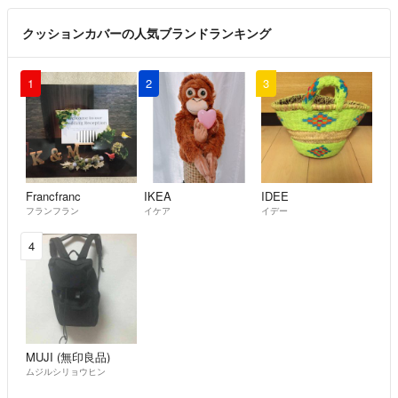
クッションカバーの人気ブランドランキング
1
2
3
Francfranc
IKEA
IDEE
フランフラン
イケア
イデー
4
MUJI (無印良品)
ムジルシリョウヒン