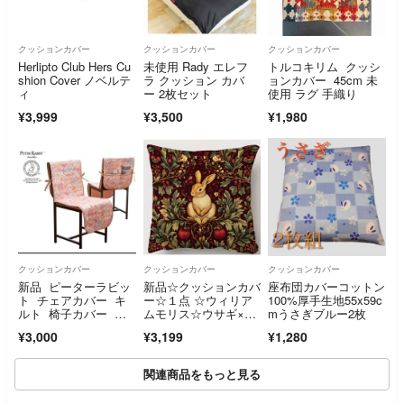
クッションカバー
クッションカバー
クッションカバー
Herlipto Club Hers Cu
未使用 Rady エレフ
トルコキリム クッシ
shion Cover ノベルテ
ラ クッション カバ
ョンカバー 45cm 未
ィ
ー 2枚セット
使用 ラグ 手織り
¥3,999
¥3,500
¥1,980
クッションカバー
クッションカバー
クッションカバー
新品 ピーターラビッ
新品☆クッションカバ
座布団カバーコットン
ト チェアカバー キ
ー☆１点 ☆ウィリア
100%厚手生地55x59c
ルト 椅子カバー ２
ムモリス☆ウサギ×
mうさぎブルー2枚
枚
花・果物☆可愛い☆素
¥3,000
¥3,199
¥1,280
敵
関連商品をもっと見る