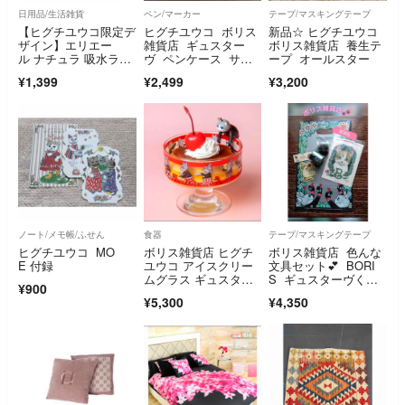
日用品/生活雑貨
ペン/マーカー
テープ/マスキングテープ
【ヒグチユウコ限定デ
ヒグチユウコ ボリス
新品☆ ヒグチユウコ
ザイン】エリエー
雑貨店 ギュスター
ボリス雑貨店 養生テ
ル ナチュラ 吸水ライ
ヴ ペンケース サー
ープ オールスター
ナー 72枚
カス ショップカード
¥1,399
¥2,499
¥3,200
ノート/メモ帳/ふせん
食器
テープ/マスキングテープ
ヒグチユウコ MO
ボリス雑貨店 ヒグチ
ボリス雑貨店 色んな
E 付録
ユウコ アイスクリー
文具セット💕 BORI
ムグラス ギュスター
S ギュスターヴく
¥900
ヴ GUSTAVE
ん ひとつめちゃん
¥5,300
¥4,350