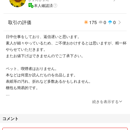
本人確認済
取引の評価
175
0
0
日中仕事をしており、返信遅いと思います。
素人が細々やっているため、ご不便おかけするとは思いますが、精一杯
やらせていただきます。
またお値下げはできませんのでご了承下さい。
ペット、喫煙者はおりません。
本などは何度か読んだものを出品します。
表紙等の汚れ、折れなど多数あるかもしれません。
梱包も簡易的です。
神経質な方はご遠慮ください。
続きを表示する
※他のフリマサイトも利用しておりますので突然出品取り下げる場合が
コメント
ございます。ご了承ください。