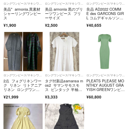
ロングワンピース/マキシワンピース
ロングワンピース/マキシワンピース
ロングワンピース/マキシワンピース
美品* armonia.異素材
美品 armonia 黒のプリ
良品 AD2022 COMM
シャーリングワンピー
ーツワンピース フリ
E des GARCONS GIR
ス
ーサイズ
L コムデギャルソンガ
ール メッシュドッキン
¥1,900
¥2,500
¥40,655
グ ボリュームワンピー
ス NK-O005 サイズ
S ブラック レディー
ス 古着 中古 USED
ロングワンピース/マキシワンピース
ロングワンピース/マキシワンピース
ロングワンピース/マキシワンピース
2点 フォグリネンワー
タグ付新品samansa m
PLEATS PLEASE MO
ク リネン リトアニア
os2 サマンサモスモ
NTHLY AUGUST GRA
リネン ロングワンピ
ス ピンタック 半袖ワ
YISH GREENワンピー
ース ナイトシャ
ンピース ホワイト SM
ス3
¥21,999
¥3,333
¥60,800
ツ 麻 マキシ
2 Samansa Mos2