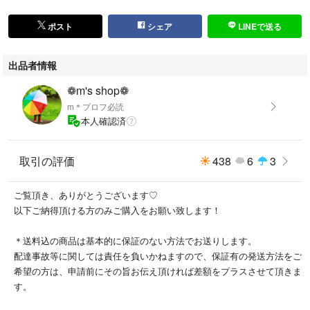
●armonia●
（アルモニーア）
ポスト
シェア
LINEで送る
armoniaとはイタリア語で「ハーモニー」の意味。 心の豊かさを持ち、今
あるもの、新しいものを調和しより自分をアップデートしてくれるブラン
出品者情報
ド。
お客様のワードローブと調和するアイテムを作りたいという思いを込め
❁m's shop❁
ました。
m＊プロフ必読
本人確認済
取引の評価
438
6
3
ご覧頂き、ありがとうございます♡
以下ご納得頂ける方のみご購入をお願い致します！
＊送料込の商品は基本的に保証のない方法でお送りします。
配達事故等に関しては責任を負いかねますので、保証有の発送方法をご
希望の方は、申請前にその旨お伝え頂ければ差額をプラスさせて頂きま
す。