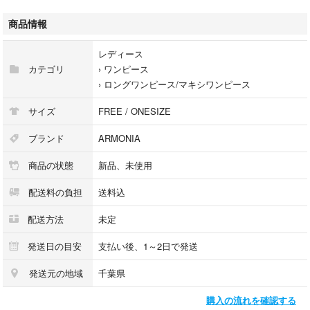
なかったので、新品未使用タグ付きのまま保管しておりました。
商品情報
以下ZOZOTOWNより引用
レディース
カテゴリ
›
ワンピース
たっぷりとギャザーで立体感を出したボリューム袖とAラインシルエット
›
ロングワンピース/マキシワンピース
でフェミニンに仕上げたワンピース。
ゆるやかにカーブを描く切り替えラインから広がるフレア感が華やかさを
サイズ
FREE / ONESIZE
演出してくれます。
バックファスナー付きで着脱しやすいのも嬉しいポイント。
ブランド
ARMONIA
ハリのある薄手の平織り生地で上品に仕立て、きれいめなスタイルからデ
商品の状態
新品、未使用
イリーまで幅広く着ていただけます。
配送料の負担
送料込
透け感[無し]
裏地[無し]
配送方法
未定
伸縮性[無し]
光沢感[無し]
発送日の目安
支払い後、1～2日で発送
生地の厚さ[普通]
発送元の地域
千葉県
付属品[無し]
ポケット[無し]
購入の流れを確認する