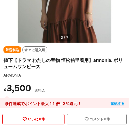
3 / 7
送料込
すぐに購入可
値下【ドラマ わたしの宝物 恒松祐里着用】armonia. ボリ
ュームワンピース
ARMONIA
3,500
¥
送料込
11
2
条件達成でポイント最大
倍+
%還元！
確認する
いいね 0件
コメント 0件