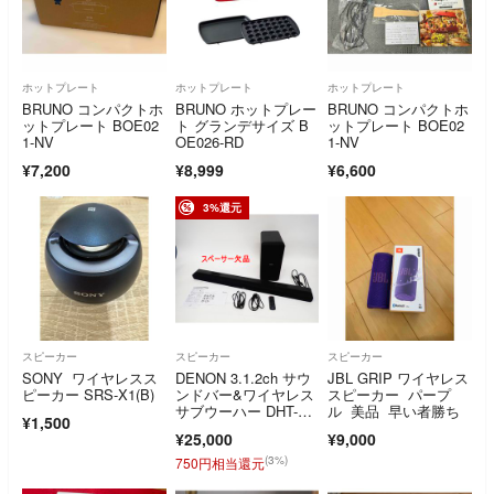
ホットプレート
ホットプレート
ホットプレート
BRUNO コンパクトホ
BRUNO ホットプレー
BRUNO コンパクトホ
ットプレート BOE02
ト グランデサイズ B
ットプレート BOE02
1-NV
OE026-RD
1-NV
¥7,200
¥8,999
¥6,600
3%還元
スピーカー
スピーカー
スピーカー
SONY ワイヤレスス
DENON 3.1.2ch サウ
JBL GRIP ワイヤレス
ピーカー SRS-X1(B)
ンドバー&ワイヤレス
スピーカー パープ
サブウーハー DHT-C5
ル 美品 早い者勝ち
¥1,500
10K 2025年製 デノ
¥25,000
¥9,000
ン R2608-042
(3%)
750円相当還元