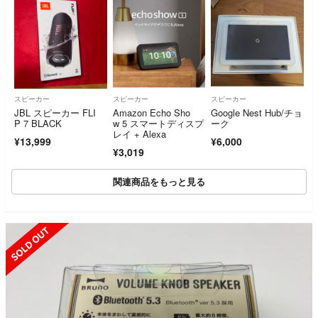
スピーカー
スピーカー
スピーカー
JBL スピーカー FLI
Amazon Echo Sho
Google Nest Hub/チョ
P 7 BLACK
w 5 スマートディスプ
ーク
レイ + Alexa
¥13,999
¥6,000
¥3,019
関連商品をもっと見る
UT
SOLD OUT