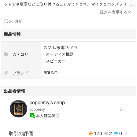
ットで冷蔵庫などに取り付けることができます。マイク＆ハンズフリー通
話機能を搭載。Bluetooth 5.3対応。
続きを表示する
6ヶ月前
スピーカータイプ：ステレオ
本体重量：68 g
商品情報
#BRUNO
スマホ/家電/カメラ
#BDE060-GRG
カテゴリ
›
オーディオ機器
#スマホ/家電/カメラ
›
スピーカー
#オーディオ機器
#スピーカー
ブランド
BRUNO
出品者情報
coppercy's shop
coppercy
本人確認済
取引の評価
170
2
0