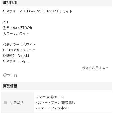
商品説明
SIMフリー ZTE Libero 5G IV A302ZT ホワイト
ZTE
型番：A302ZT(WH)
カラー：ホワイト
代表カラー：ホワイト
CPUコア数：8.0 コア
OS種類：Android
SIMフリー：有
SIM種類：eSIM|nano-SIM
続きを表示する
ストレージ容量合計：128 GB
22日前
バッテリー容量：4420.0 mAh
メモリ容量（RAM）：4.0 GB
商品情報
画面サイズ：6.6 in
5G対応可否：可
スマホ/家電/カメラ
e-SIM対応の有無：有
カテゴリ
›
スマートフォン/携帯電話
機種・対応機種（スマートフォン）：Libero 5G IV
›
スマートフォン本体
SIMロック解除済：SIMロック解除済