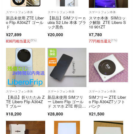
スマートフォン本体
スマートフォン本体
スマートフォン本体
新品未使用 ZTE Liber
【新品】SIMフリー n
スマホ本体 SIMロッ
o Flip A304ZT ゴール
ubia S2 Lite 本体 ブラ
ク解除 ZTE Libero S
ド
ック黒色
10 901ZT
¥27,899
¥20,000
¥7,780
(3%)
(1%)
836円相当還元
77円相当還元
スマートフォン本体
スマートフォン本体
スマートフォン本体
【美品】折りたたみ Z
新品未使用 SIMフリ
SIMフリー ZTE Liber
TE Libero Flip A304Z
ー Libero Flip ゴール
o Flip A304ZTソフト
T ブルー
ド スマホ ZTE 即日発
バンク
送 土日祝発送OK
¥18,200
¥28,800
¥21,500