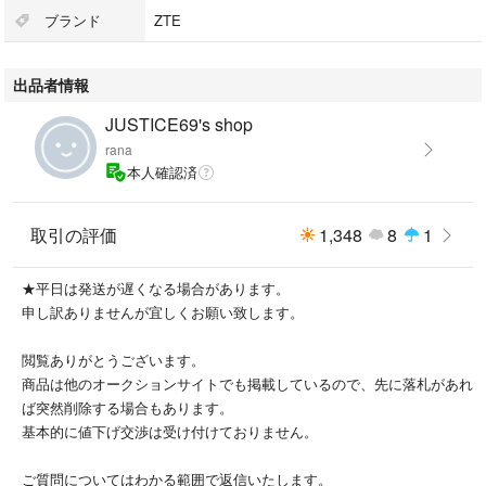
おサイフケータイ：有
ブランド
ZTE
シリーズ名：Libero（ZTE）
顔認証：有
出品者情報
指紋認証：有
有効画素数（サブ）：800.0 万画素
JUSTICE69's shop
外部メモリ：microSDXC
rana
本人確認済
#ZTE
#A302ZT(WH)
#スマホ/家電/カメラ
取引の評価
1,348
8
1
#スマートフォン/携帯電話
#スマートフォン本体
★平日は発送が遅くなる場合があります。
申し訳ありませんが宜しくお願い致します。
閲覧ありがとうございます。
商品は他のオークションサイトでも掲載しているので、先に落札があれ
ば突然削除する場合もあります。
基本的に値下げ交渉は受け付けておりません。
ご質問についてはわかる範囲で返信いたします。