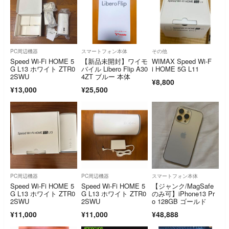
PC周辺機器
スマートフォン本体
その他
Speed Wi-Fi HOME 5
【新品未開封】ワイモ
WIMAX Speed Wi-F
G L13 ホワイト ZTR0
バイル Libero Flip A30
i HOME 5G L11
2SWU
4ZT ブルー 本体
¥8,800
¥13,000
¥25,500
PC周辺機器
PC周辺機器
スマートフォン本体
Speed Wi-Fi HOME 5
Speed Wi-Fi HOME 5
【ジャンク/MagSafe
G L13 ホワイト ZTR0
G L13 ホワイト ZTR0
のみ可】iPhone13 Pr
2SWU
2SWU
o 128GB ゴールド
¥11,000
¥11,000
¥48,888