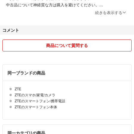
中古品について神経質な方は購入を避けてください。
よろしくお願い致します。
続きを表示する
最近、イタズラ購入（お払い・連絡が無い）があまりにも多く、残念で
コメント
すがそのような方とお取引できませんので、入札はお控え願います。ブ
ロックもさせて頂きます。
商品について質問する
同一ブランドの商品
ZTE
ZTEのスマホ/家電/カメラ
ZTEのスマートフォン/携帯電話
ZTEのスマートフォン本体
同一カテゴリの商品