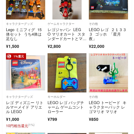
キャラクターグッズ
ゲームキャラクター
その他
Lego ミニフィグ 15
レゴジャパン LEG
LEGO レゴ ２１３３
体セット うち4体は
O マリオカート スタ
３ ゴッホ 「星月
足なし
ンダードカートとマリ
夜」
オフィギュア
¥1,500
¥2,800
¥22,000
1%還元
キャラクターグッズ
キーホルダー
その他
レゴ ディズニー リト
LEGO レゴ バッグチ
LEGO トーピード キ
ルマーメイド アリエ
ャーム ゲームコント
ャラクターパック レ
ル LEGO
ローラー
ゴマリオ マリオ
¥1,000
¥799
¥850
(1%)
10円相当還元