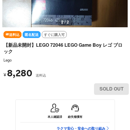
1 / 2
送料込
匿名配送
すぐに購入可
【新品未開封】LEGO 72046 LEGO Game Boy レゴ ブロ
ック
Lego
8,280
¥
送料込
SOLD OUT
本人確認済
紛失補償有
ラクマ安心・安全への取り組み