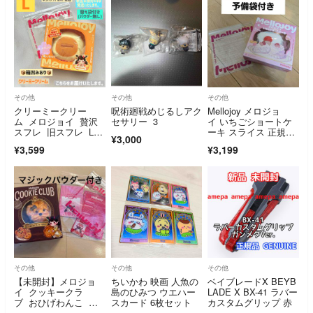
その他
その他
その他
クリーミークリー
呪術廻戦めじるしアク
Mellojoy メロジョ
ム メロジョイ 贅沢
セサリー 3
イ いちごショートケ
スフレ 旧スフレ Lサ
ーキ スライス 正規
¥3,000
イズ 【替え袋付きパ
品 2
¥3,599
¥3,199
ウダー無し】
その他
その他
その他
【未開封】メロジョ
ちいかわ 映画 人魚の
ベイブレードX BEYB
イ クッキークラ
島のひみつ ウエハー
LADE X BX-41 ラバー
ブ おひげわんこ ね
スカード 6枚セット
カスタムグリップ 赤
っとりヨーグルト