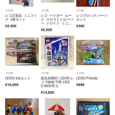
その他
その他
その他
レゴ正規品 ミニフィ
レゴ ベイダー ルー
レゴブロック パーツ
グ 3体セット
ク スカウトトルーパ
セット
ー ドロイド ミニフ
¥2,400
¥300
ィグ スターウォーズ
¥5,500
その他
その他
その他
LEGO 4点セット
新品未開封✨LEGO レ
LEGO Friends
ゴ 70838 THE LEG
¥16,000
¥999
O MOVIE 2
¥14,800