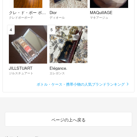
クレ・ド・ポー ボーテ
Dior
MAQuillAGE
クレドポーボーテ
ディオール
マキアージュ
4
5
JILLSTUART
Elégance.
ジルスチュアート
エレガンス
ボトル・ケース・携帯小物の人気ブランドランキング
ページの上へ戻る