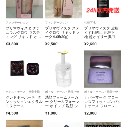
ファンデーション
ファンデーション
化粧下地
プリマヴィスタ ナチ
プリマヴィスタ ステ
プリマヴィスタ 皮脂
ュラルグロウ ラステ
イグロウ リキッド オ
くずれ防止 化粧下
ィング リキッド オー
ークル05(30g)
地 超オイリー肌用
クル05
¥3,300
¥2,500
¥2,620
ボトル・ケース・携帯小物
ボトル・ケース・携帯小物
ボトル・ケース・携帯小物
クレドボーボーテ タ
洗顔フォームメーカ
カバーマーク フロー
ンクッションエクラル
ー クリームフォーマ
レスフィットコンパク
ミヌケース
ー ホイップ 洗顔 シャ
トケース フローレス
ンプー
フィット用(1コ入)
¥4,500
¥1,800
¥2,000