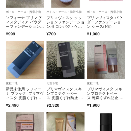
ボトル・ケース・携帯小物
ボトル・ケース・携帯小物
ボトル・ケース・携帯小物
ソフィーナ プリマヴ
プリマヴィスタ クッ
プリマヴィスタ パウ
ィスタディア パウダ
ションファンデーショ
ダーファンデーショ
ーファンデーション用
ン用 コンパクトケー
ン ケース(1個)
コンパクト
ス
¥999
¥700
¥1,000
化粧下地
化粧下地
化粧下地
新品未使用 ソフィー
プリマヴィスタ スキ
プリマヴィスタ スキ
ナ ブラック プリマヴ
ンプロテクトベー
ンプロテクトベー
ィスタ 皮脂くずれ防
ス 皮脂くずれ防止 化
ス 乾燥くずれ防止 ラ
止 化粧下地 オイリ
粧下地 超オイリー肌
ベンダー(25g)
¥2,490
¥2,320
¥1,900
ー肌用 25ml
用 25ml