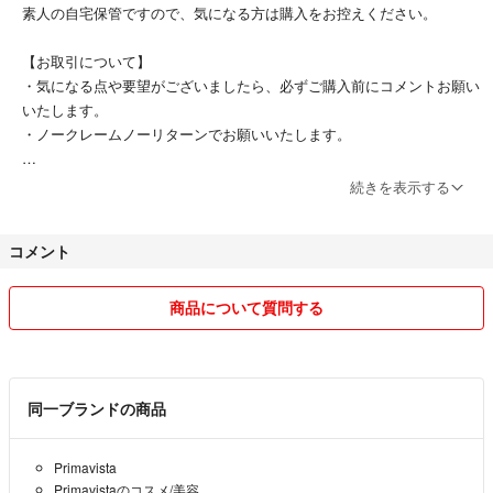
素人の自宅保管ですので、気になる方は購入をお控えください。
【お取引について】
・気になる点や要望がございましたら、必ずご購入前にコメントお願い
いたします。
・ノークレームノーリターンでお願いいたします。
【梱包について】
続きを表示する
基本的に簡易梱包になります。
コメント
【発送について】
できるだけ早く発送するよう努めますが、仕事の状況によっては遅れる
可能性があります。
商品について質問する
同一ブランドの商品
Primavista
Primavistaのコスメ/美容