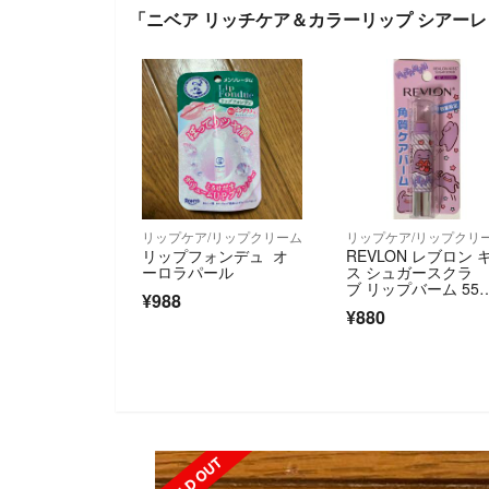
「ニベア リッチケア＆カラーリップ シアーレッ
リップケア/リップクリーム
リップケア/リップクリ
リップフォンデュ オ
REVLON レブロン 
ーロラパール
ス シュガースクラ
ブ リップバーム 55
¥988
7 アサイーベリー ポ
¥880
ットモンスター ポ
ン メタモン
SOLD OUT