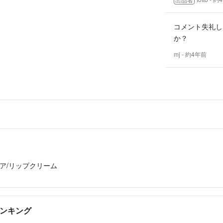
コメント失礼し
か？
mj
- 約4年前
ア/リップクリーム
ランキング