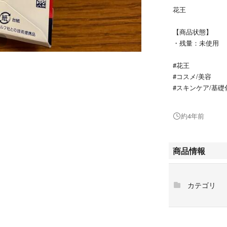
花王
【商品状態】
・残量：未使用
#花王
#コスメ/美容
#スキンケア/基礎
#リップケア/リ
約4年前
商品情報
カテゴリ