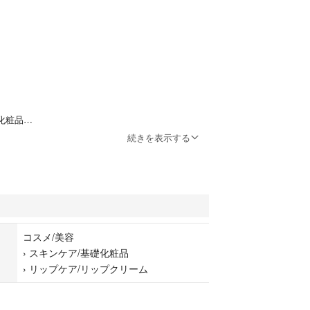
化粧品
ップクリーム
続きを表示する
コスメ/美容
›
スキンケア/基礎化粧品
›
リップケア/リップクリーム