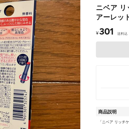
ニベア リ
アーレッド(
301
¥
送料込
商品説明
「ニベア リッチケ