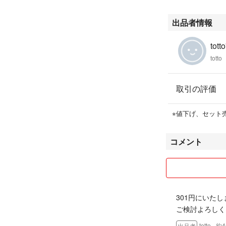
出品者情報
tott
totto
取引の評価
⭐︎値下げ、セッ
コメント
301円にいた
ご検討よろしく
totto
- 約
出品者