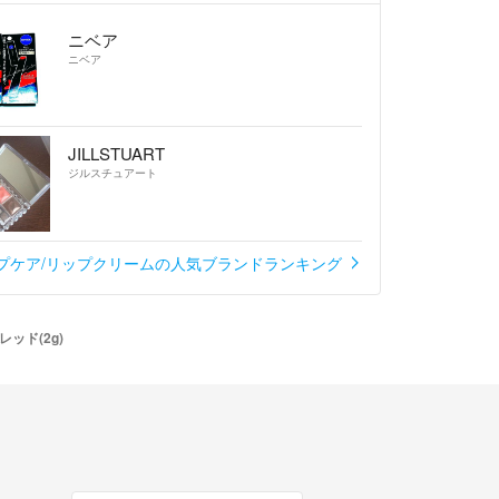
ニベア
ニベア
JILLSTUART
ジルスチュアート
プケア/リップクリームの人気ブランドランキング
ッド(2g)