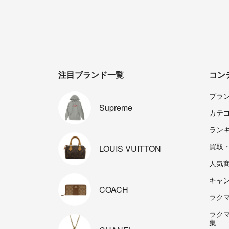
注目ブランド一覧
コン
ブラ
Supreme
カテ
ラン
買取
LOUIS
VUITTON
人気
キャ
COACH
ラクマp
ラク
集