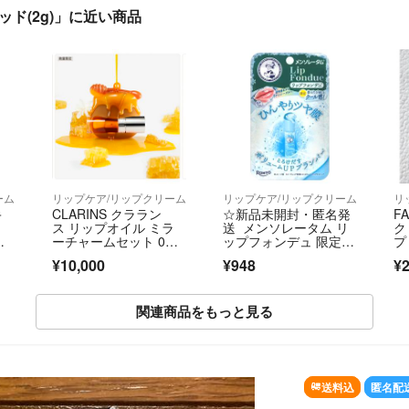
ド(2g)」に近い商品
ーム
リップケア/リップクリーム
リップケア/リップクリーム
リ
キ
CLARINS クララン
☆新品未開封・匿名発
F
ス リップオイル ミラ
送 メンソレータム リ
ク
ーチャームセット 0
ップフォンデュ 限定
プ
ケ
1 ハニー
色 アイシーブルー１本
ー
¥10,000
¥948
¥2
ケモ
☆
関連商品をもっと見る
送料込
匿名配