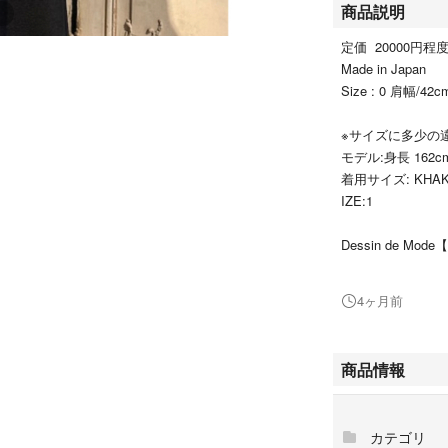
商品説明
定価 20000円程
Made in Japan
Size : 0 肩幅/4
※サイズに多少の
モデル:身長 162c
着用サイズ: KHAKI 
IZE:1
Dessin de 
スリーブワンピー
特徴のエレガント
4ヶ月前
シュなレイヤード
上質なコットン素
贅沢さを感じるこ
商品情報
カテゴリ
カラー···ネイビー