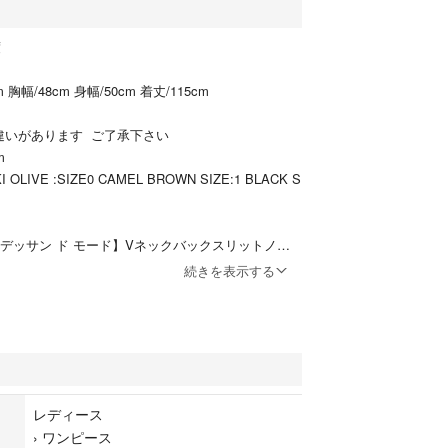
度
2cm 胸幅/48cm 身幅/50cm 着丈/115cm
違いがあります ご了承下さい
m
OLIVE :SIZE0 CAMEL BROWN SIZE:1 BLACK S
Mode【デッサン ド モード】Vネックバックスリットノー
スは、フロントとバックに深いスリットがあるのが
続きを表示する
なワンピースです。これ一枚で、上品でスタイリッ
スタイルを楽しむことができます。
材を使用しており、柔らかい肌触りが特徴です。
とができます。
レディース
›
ワンピース