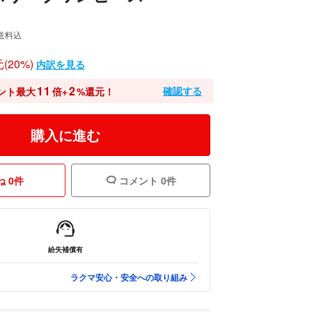
送料込
(20%)
内訳を見る
11
2
確認する
ント最大
倍+
%還元！
購入に進む
 0件
コメント 0件
紛失補償有
ラクマ安心・安全への取り組み