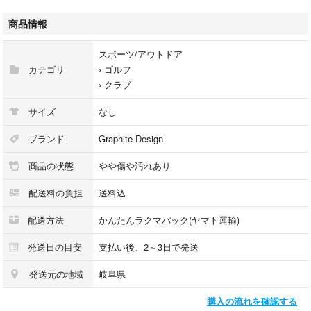
のしなやかさに剛性感をプラスし、振り遅れを防ぎヘッドの返りの良い特
性となっております。
商品情報
●TPの静かな挙動にスピード感がプラスされており、初速アップに貢献し
スポーツ/アウトドア
ています。
カテゴリ
›
ゴルフ
›
クラブ
●元部の剛性を上げることでスピード感が増し、振り遅れしにくく初速の
高速化を実現。
サイズ
なし
中弾道設計と捕まりの良いドロー設計。
ブランド
Graphite Design
商品の状態
やや傷や汚れあり
【スペック】
フレックス：X
配送料の負担
送料込
長さ：約46～46.5インチ
※ヘッド装着時、尚使用するヘッドやスリーブによって多少変わります
配送方法
かんたんラクマパック(ヤマト運輸)
※シャフト長のご希望があればご指定の長さでカットいたします。ご希望
がない場合は現状の長さのままお送り致します。（現状のシャフトの長さ
発送日の目安
支払い後、2～3日で発送
44.625インチ）
発送元の地域
岐阜県
キックポイント：中調子
グリップ：新品グリップ
購入の流れを確認する
スリーブ ： 各メーカー スリーブ付 （画像2枚目のスリーブ）