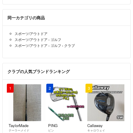
同一カテゴリの商品
スポーツ/アウトドア
スポーツ/アウトドア
›
ゴルフ
スポーツ/アウトドア
›
ゴルフ
›
クラブ
クラブの人気ブランドランキング
1
2
3
TaylorMade
PING
Callaway
テーラーメイド
ピン
キャロウェイ