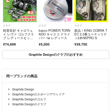
クラブ
クラブ
クラブ
程度良好 キャロウェ
kasco POWER TORN
新品！KING COBRA T
イ レヴァ ゴルフクラ
ADO キャスコ ドライ
EC 2.3番ユーティリテ
ブ レディースセッ
バー 1w レディース
ィ2本NSPRO S
ト 右 9本 Callaway RE
¥74,699
¥5,000
¥39,700
VA 初心者 Y26080701
Graphite Designのクラブのおすすめ
同一ブランドの商品
Graphite Design
Graphite Designのスポーツ/アウトドア
Graphite Designのゴルフ
Graphite Designのクラブ