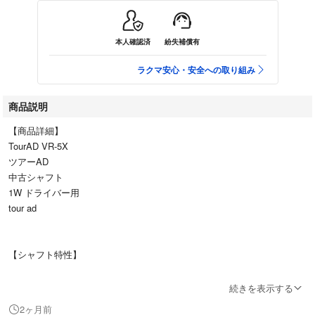
本人確認済
紛失補償有
ラクマ安心・安全への取り組み
商品説明
【商品詳細】
TourAD VR-5X
ツアーAD
中古シャフト
1W ドライバー用
tour ad
【シャフト特性】
■プロ使用率の高い同社のTOUR AD PTやTPの特徴を継承しており、東レ
続きを表示する
の高弾性カーボンシートT1100Gをシャフト先端部分に採用することでPT
2ヶ月前