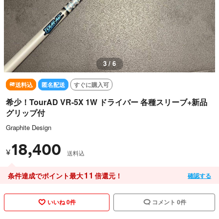
3 / 6
送料込
匿名配送
すぐに購入可
希少！TourAD VR-5X 1W ドライバー 各種スリーブ+新品
グリップ付
Graphite Design
18,400
¥
送料込
11
条件達成でポイント最大
倍還元！
確認する
いいね 0件
コメント 0件