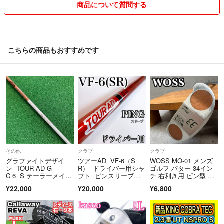
キャロウェイ
商品について質問する
タイトリスト
ピン
スリクソン
ブリヂストン
こちらの商品もおすすめです
コブラ
ミズノ
プロギア
ホンマ
その他
クラブ
クラブ
グラファイトデザイ
ツアーAD VF-6（S
WOSS MO-01 メンズ
ン TOUR AD G
R） ドライバー用シャ
ゴルフ パター 34イン
C 6 S テーラーメイド
フト ピンスリーブ／P
チ 右利き用 ピン型 ク
スリーブ
ING
ラブ ウォズ
¥22,000
¥20,000
¥6,800