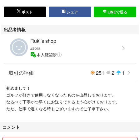
※写真に掲載のないスリーブがご希望な場合、ご入札前に質問欄にてご確
認願います。
ポスト
シェア
LINEで送る
常識の範囲内で値段交渉承ります。
出品者情報
※中古品になりますので、商品の状態にご理解をいただける方のみ購入を
ご検討いただきますようお願い致します。
Ruki's shop
※スリーブは純正品ではありませんが、一般的な工房で使用されている高
Zebra
品質な材料を使用した純正同等品です。
本人確認済
※ソケットに関してシャフト剥離により変わります。
※シャフト長のご希望があればご指定の長さでカットいたします。ご希望
取引の評価
251
2
1
がない場合は現状の長さのままお送り致します。
※スリーブはご落札後に選択していただき装着いたします。
（画像2枚目以外のスリーブでも対応なものもございます。ご入札前に質
初めまして！
問欄にてご確認願います。）
ゴルフが好きで使用しなくなったものを出品しております。
なるべく丁寧かつ早くにお送りできるよう心がけております。
分からない事が御座いましたらお気軽にご質問下さい。
ただ、仕事で遅くなる時もございますのでご了承下さい。
仕事の兼ね合いで返事、発送が遅れてしまう場合も御座いますが、なるべ
く早く返信させて頂きます。
コメント
テーラーメイド