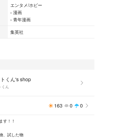
エンタメ/ホビー
›
漫画
›
青年漫画
集英社
トくん's shop
トくん
163
0
0
ます！！
物、試した物