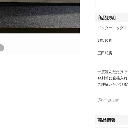
商品説明
ドクターエッグス
9巻.10巻
三田紀房
一度読んだだけで
a4封筒に直接入
ご理解いただける
1年以上前
#三田紀房
#エンタメ/ホビー
#漫画
商品情報
#青年漫画