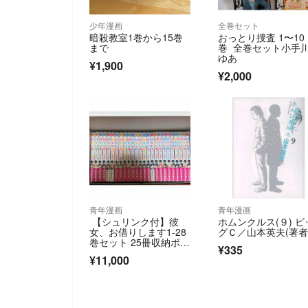
少年漫画
全巻セット
暗殺教室1巻から15巻
おっとり捜査 1〜10
まで
巻 全巻セット小手
ゆあ
¥1,900
¥2,000
青年漫画
青年漫画
【シュリンク付】彼
ホムンクルス(９) ビ
女、お借りします1-28
グＣ／山本英夫(著者
巻セット 25冊収納ボッ
¥335
クス付き
¥11,000