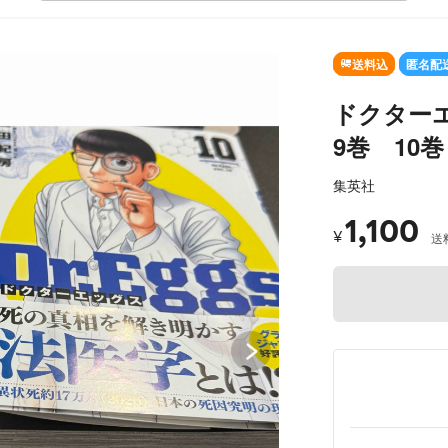
SOLD OUT
送料込
匿名配
ドクター
9巻 10巻
集英社
1,100
¥
送