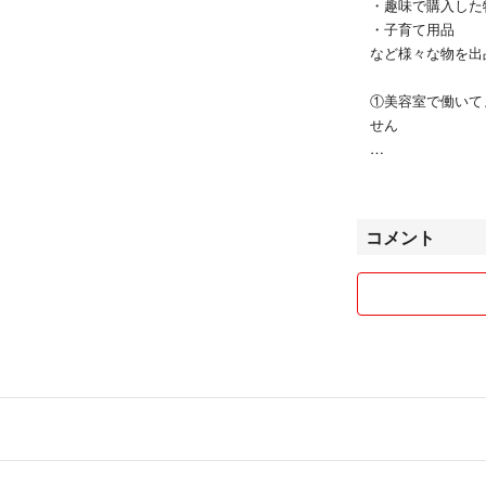
・趣味で購入した
・子育て用品
など様々な物を出
①美容室で働いて
せん
②出品物は基本そ
しませんのでご理
コメント
❸オフィシャルな
安心してご購入く
④出品物の発送は
ます！！
⑤購入申請が設定
そのままご購入く
❻購入後、取り引
惑行為は本当にや