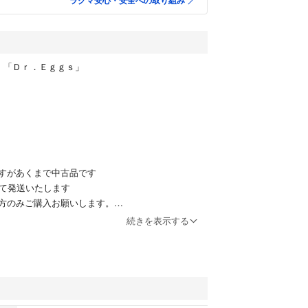
ラクマ安心・安全への取り組み
 「Ｄｒ．Ｅｇｇｓ」
すがあくまで中古品です
れて発送いたします
方のみご購入お願いします。
続きを表示する