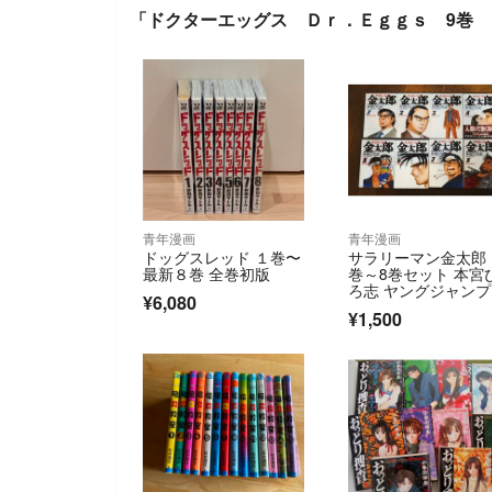
「ドクターエッグス Ｄｒ．Ｅｇｇｓ 9巻 
青年漫画
青年漫画
ドッグスレッド １巻〜
サラリーマン金太郎 
最新８巻 全巻初版
巻～8巻セット 本宮
ろ志 ヤングジャン
¥6,080
ミックス
¥1,500