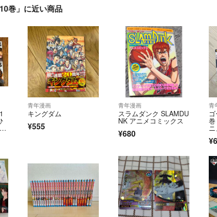
10巻」に近い商品
青年漫画
青年漫画
青
1
キングダム
スラムダンク SLAMDU
ゴ
ひ
NK アニメコミックス
巻
¥555
プコ
ニ
¥680
¥