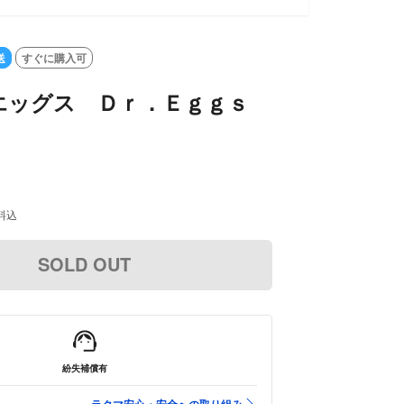
送
すぐに購入可
エッグス Ｄｒ．Ｅｇｇｓ
料込
SOLD OUT
紛失補償有