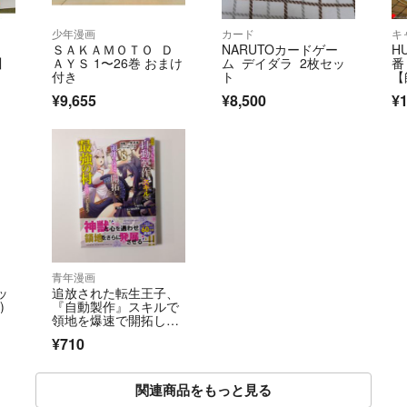
少年漫画
カード
キ
ＳＡＫＡＭＯＴＯ Ｄ
NARUTOカードゲー
H
川
ＡＹＳ 1〜26巻 おまけ
ム デイダラ 2枚セッ
番
付き
ト
【
¥9,655
¥8,500
¥1
青年漫画
ッ
追放された転生王子、
)
『自動製作』スキルで
領地を爆速で開拓し最
強の村を作ってしまう
¥710
⑧ダイチ/熊乃げん骨
関連商品をもっと見る