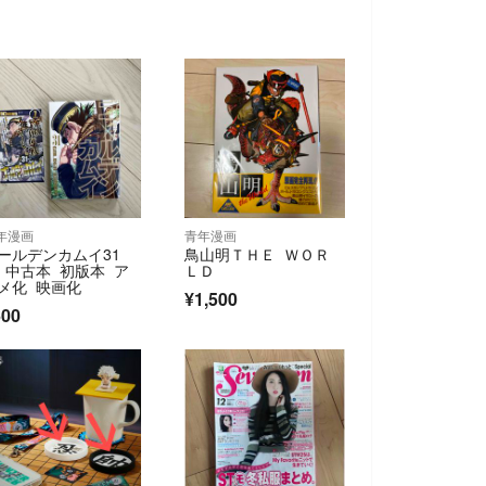
年漫画
青年漫画
ールデンカムイ31
鳥山明ＴＨＥ ＷＯＲ
 中古本 初版本 ア
ＬＤ
メ化 映画化
¥1,500
600