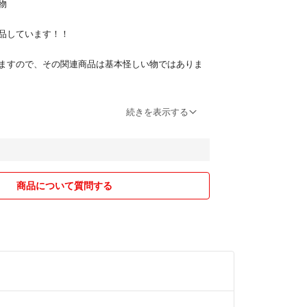
物
品しています！！
ますので、その関連商品は基本怪しい物ではありま
のまま伝票を貼って発送したり、厳重に梱包などは
続きを表示する
解いただける方のみご購入お願いいたします
物以外(出どころのわからない物)は出品しないので
ださい
商品について質問する
当日から翌日までに発送できるように全力で頑張り
されていない場合は確認のコメントはいらないので
ださい！
き途中、キャンセル、返品など基本ルール以外の迷
めてください。基本的には買うか買わないかの2択