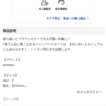
本人確認済
紛失補償有
ラクマ安心・安全への取り組み
商品説明
落ち着いたブラウンカラーで大人可愛い印象に✨
1枚で上品に着こなせるジャンパースカートは、きれいめにもカジュアル
にも合わせやすく、シーズン問わず大活躍します。
【ブランド】
armonia
【サイズ】
表記：F
着丈：約101cm
身幅：約44cm
続きを表示する
11ヶ月前
【カラー】