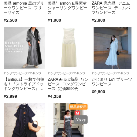
美品 armonia 黒のプリ
美品* armonia.異素材
ZARA 完売品 デニム
ーツワンピース フリ
シャーリングワンピー
ワンピース デニムパ
ーサイズ
ス
フワンピース
¥2,500
¥1,900
¥2,800
ロングワンピース/マキシワンピース
ロングワンピース/マキシワンピース
ロングワンピース/マキシワンピース
【antiqua】一枚で何役
ZARA★ほぼ新品 ワン
かじまり Lo'r プリーツ
も！『ストライプドッ
ピース ロングワンピ
ワンピース
キングワンピース』
ース 定価8590円
¥9,800
【アンティカ】
¥2,999
¥4,258