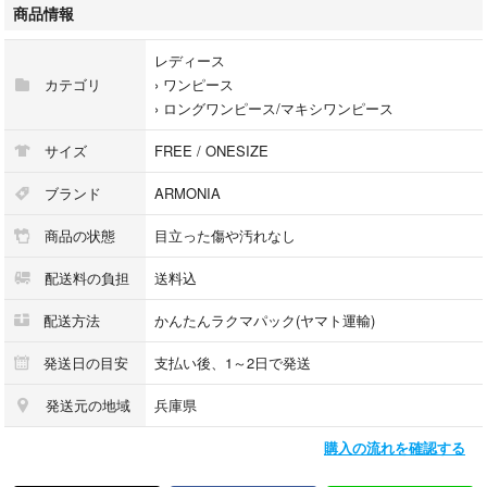
ブラウン
商品情報
【素材】
レディース
ポリエステル100%
カテゴリ
›
ワンピース
›
ロングワンピース/マキシワンピース
【状態】
使用感少なく、全体的に目立つダメージはなく綺麗ですが、3か所小さな
サイズ
FREE / ONESIZE
シミがあります（写真参照）
ブランド
ARMONIA
【発送方法】
商品の状態
目立った傷や汚れなし
折りたたんで発送いたします。たたみジワはご了承ください。
配送料の負担
送料込
★フォロー割実施中！
フォローいただいた方には割引いたします。詳細はプロフィールをご確認
配送方法
かんたんラクマパック(ヤマト運輸)
ください。
発送日の目安
支払い後、1～2日で発送
【検索用キーワード】
発送元の地域
兵庫県
ジャンスカ キャミワンピ キャミソールワンピース サロペットスカート ロ
ングワンピース ブラウン 茶色 シンプル 大人可愛い
購入の流れを確認する