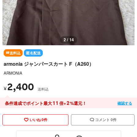
3 / 14
送料込
匿名配送
armonia ジャンパースカート F（A260）
ARMONIA
2,400
¥
送料込
11
2
条件達成でポイント最大
倍+
%還元！
確認する
いいね 0件
コメント 0件