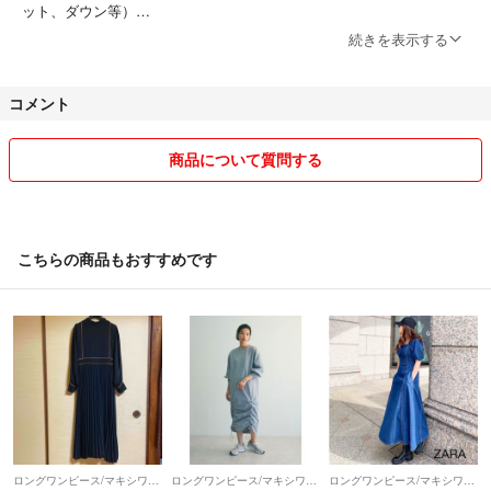
ット、ダウン等）
商品をより安く提供するために実施しておりますので、ご了承下さい。
続きを表示する
基本的に、お客様都合の返品はお受けしておりません。
コメント
※サイズが違った等（素人採寸の為誤差がでてきます）そこを理解した
上でご購入をお願いします。
出品者都合で返品をお願いする場合は、匿名配送はできません。返品対
商品について質問する
応は、到着から1週間以内とさせて頂きます。
こちら喫煙者いません、ペットも飼っておりません。 細かい事が気に
なる方や神経質な方は、ご購入をご遠慮頂ければと思います。
こちらの商品もおすすめです
気になる点があればお気軽にご質問ください！
皆様との気持ちの良い取引をと心掛けておりますので、どうぞ宜しくお
願い致します♪
フォロー割あります！
フォローしコメントいただけますと100円引きさせていただきます！
ロングワンピース/マキシワンピース
ロングワンピース/マキシワンピース
ロングワンピース/マキシワンピース