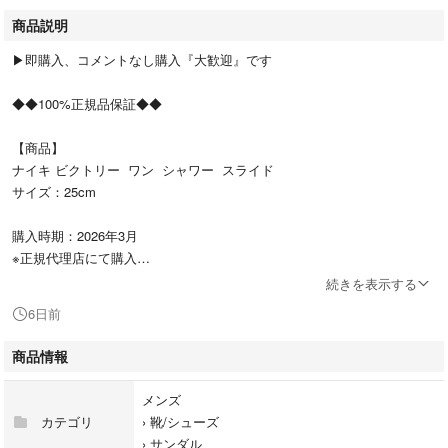
商品説明
▶︎即購入、コメントなし購入『大歓迎』です
◆◆100%正規品保証◆◆
【商品】
ナイキ ビクトリー ワン シャワー スライド
サイズ：25cm
購入時期：2026年3月
※正規代理店にて購入
続きを表示する
新品・未使用・タグ付き ※外箱は付きません
6日前
匿名配送
送料込
商品情報
#NIKE
メンズ
#ナイキ
カテゴリ
›
靴/シューズ
#ビクトリーワンシャワースライド
›
サンダル