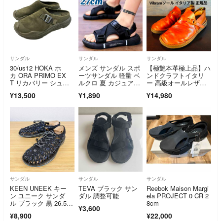
サンダル
サンダル
サンダル
30/us12 HOKA ホ
メンズ サンダル スポ
【極艶本革極上品】ハ
カ ORA PRIMO EX
ーツサンダル 軽量 ベ
ンドクラフトイタリ
T リカバリー シュー
ルクロ 夏 カジュア
ー 高級オールレザ
ズ
ル 27cm
ー コンフォートサン
¥13,500
¥1,890
¥14,980
ダル
サンダル
サンダル
サンダル
KEEN UNEEK キー
TEVA ブラック サン
Reebok Maison Margi
ン ユニーク サンダ
ダル 調整可能
ela PROJECT 0 CR 2
ル ブラック 黒 26.5c
8cm
¥3,600
m
¥8,900
¥22,000