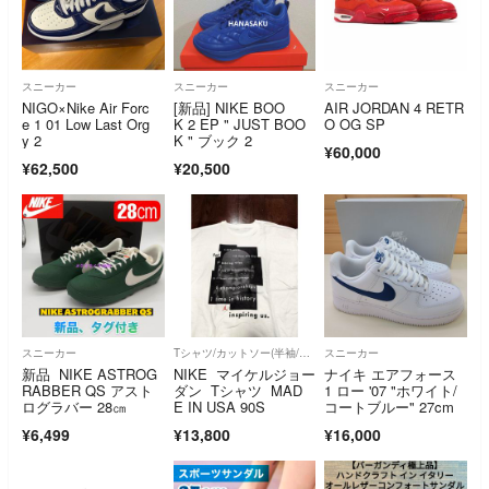
スニーカー
スニーカー
スニーカー
NIGO×Nike Air Forc
[新品] NIKE BOO
AIR JORDAN 4 RETR
e 1 01 Low Last Org
K 2 EP " JUST BOO
O OG SP
y 2
K " ブック 2
¥60,000
¥62,500
¥20,500
スニーカー
Tシャツ/カットソー(半袖/袖なし)
スニーカー
新品 NIKE ASTROG
NIKE マイケルジョー
ナイキ エアフォース
RABBER QS アスト
ダン Tシャツ MAD
1 ロー '07 "ホワイト/
ログラバー 28㎝
E IN USA 90S
コートブルー" 27cm
¥6,499
¥13,800
¥16,000