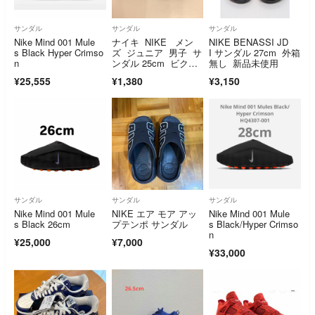
サンダル
サンダル
サンダル
Nike Mind 001 Mule
ナイキ NIKE メン
NIKE BENASSI JD
s Black Hyper Crimso
ズ ジュニア 男子 サ
I サンダル 27cm 外箱
n
ンダル 25cm ビクト
無し 新品未使用
リー ワン スライド ブ
¥25,555
¥1,380
¥3,150
ラック 25cm 即購入
可
サンダル
サンダル
サンダル
Nike Mind 001 Mule
NIKE エア モア アッ
Nike Mind 001 Mule
s Black 26cm
プテンポ サンダル
s Black/Hyper Crimso
n
¥25,000
¥7,000
¥33,000