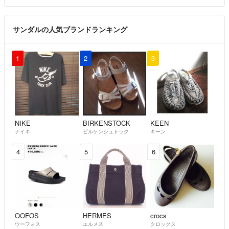
サンダルの人気ブランドランキング
1
2
3
NIKE
BIRKENSTOCK
KEEN
ナイキ
ビルケンシュトック
キーン
4
5
6
OOFOS
HERMES
crocs
ウーフォス
エルメス
クロックス