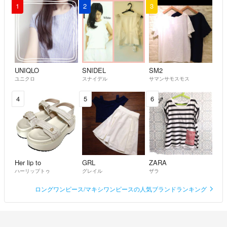
1
2
3
UNIQLO
SNIDEL
SM2
ユニクロ
スナイデル
サマンサモスモス
4
5
6
Her lip to
GRL
ZARA
ハーリップトゥ
グレイル
ザラ
ロングワンピース/マキシワンピースの人気ブランドランキング