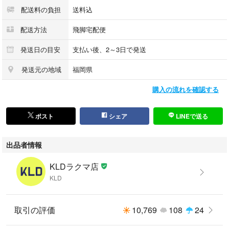
配送料の負担
送料込
採寸値の計測方法について：
https://portal.kld-c.jp/1b6624eb8b7a4e9fa9c413a9e2d97cd8
配送方法
飛脚宅配便
発送日の目安
支払い後、2～3日で発送
【状態】
発送元の地域
福岡県
ほとんど使用されていないとてもきれいな状態です。
購入の流れを確認する
傷や汚れのあるお品物の場合、商品画像にて該当部分をポインターで示し
ています。
ポスト
シェア
LINEで送る
※当店の商品はすべて中古品、また未使用品であっても一度人の手に渡っ
出品者情報
たものとなります。
ご理解ご了承の上ご検討ください。
KLDラクマ店
KLD
取引の評価
10,769
108
24