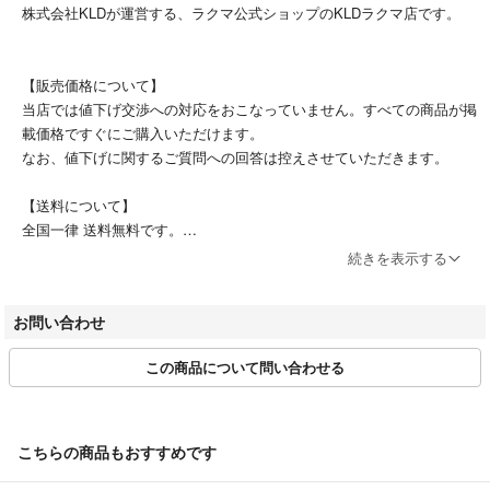
株式会社KLDが運営する、ラクマ公式ショップのKLDラクマ店です。
【販売価格について】
当店では値下げ交渉への対応をおこなっていません。すべての商品が掲
載価格ですぐにご購入いただけます。
なお、値下げに関するご質問への回答は控えさせていただきます。
【送料について】
全国一律 送料無料です。
続きを表示する
【配送について】
ご注文およびご入金確認後、土日祝日を除く3営業日以内に発送いたし
お問い合わせ
ます。
配送方法は、佐川急便またはヤマト運輸のネコポスにて配送いたしま
この商品について問い合わせる
す。（沖縄・離島・一部地域は、ゆうパックでの配送となります）
【営業時間について】
土日祝を除き、10時 ~ 17時 を営業時間としています。
こちらの商品もおすすめです
商品は提携倉庫にて保管しているため、質問の回答にお時間をいただく