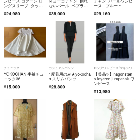
ンピース コクーン ロ
N ヨーコチャン 倒れ
チャン パールワンピ
ングスリーブ タッ
ないパール ペプラ
ース ブルー＊
T9290001075401
ク 長袖 フォーマル セ
ム ブラウス
¥24,980
¥38,000
¥29,160
レモニー お受験 入園
入学 卒園卒業
チュニック
カジュアルパンツ
ロングワンピース/マキシワンピース
YOKOCHAN 半袖チュ
1度着用のみ★yokocha
【美品✨️】nagonstan
ニック36
n スリムパンツ
s layered jumper-sk ワ
ンピース
¥15,000
¥28,800
¥13,980