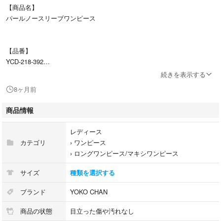
【商品名】
パールノースリーブワンピース
【品番】
YCD-218-392
続きを表示する
8ヶ月前
【カラー】
ブラック
商品情報
レディース
【表記サイズ】
カテゴリ
›
ワンピース
40
›
ロングワンピース/マキシワンピース
サイズ
種類を選択する
【平置き実寸(cm)】
肩幅: 31
ブランド
YOKO CHAN
身幅: 46
商品の状態
目立った傷や汚れなし
着丈: 93.5