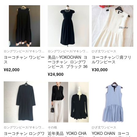
場合がございます。
【商品について】
・取扱い商品はすべて1点ものであるため、ご注文品をご用意できない
場合にはキャンセルのご案内をいたします。
・出品物、付属品は特筆のない限り画像掲載のものが全てです（ハンガ
ー等の撮影小物は除く）。
・パンツの裾上げ、袖や着丈の詰めの有無については、判断が難しい場
ロングワンピース/マキシワンピース
ロングワンピース/マキシワンピース
ひざ丈ワンピース
合がございます。実寸値をご参照いただき、ご不明点はお気軽にご質問
ヨーコチャン ワンピー
美品✨YOKOCHAN ヨ
ヨーコチャン♡肩フリ
ス
ーコチャン ロングワ
ルワンピース
ください。
ンピース ブラック 36
・色の記載には主観が介入します。また、何色と明確にお答えするのが
¥62,000
¥30,000
¥24,900
難しい事もございますので、写真よりご判断ください。
------------
こちらのアカウントはラクマ公式パートナーの株式会社KLDによって運
営されています。
▼特定商取引法表示
https://fril.jp/ts/official/law/kld/
▼返品特約
ロングワンピース/マキシワンピース
その他
ひざ丈ワンピース
https://fril.jp/ts/official/law/kld/#return_policy
ヨーコチャン ロングワ
近年美品 YOKO CHA
YOKO CHAN ヨーコ
適格請求書登録番号