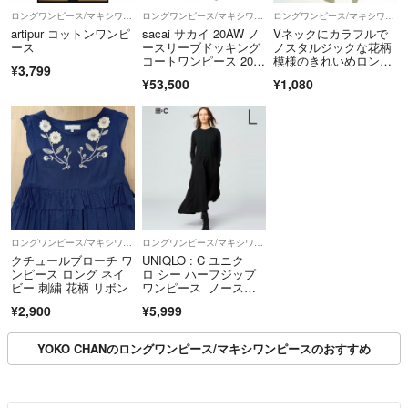
ロングワンピース/マキシワンピース
ロングワンピース/マキシワンピース
ロングワンピース/マキシワンピース
artipur コットンワンピ
sacai サカイ 20AW ノ
Vネックにカラフルで
ース
ースリーブドッキング
ノスタルジックな花柄
コートワンピース 20-0
模様のきれいめロング
¥3,799
5262 ブラウン 1
フレアワンピース
¥53,500
¥1,080
ロングワンピース/マキシワンピース
ロングワンピース/マキシワンピース
クチュールブローチ ワ
UNIQLO : C ユニク
ンピース ロング ネイ
ロ シー ハーフジップ
ビー 刺繍 花柄 リボン
ワンピース ノースリ
ーブ ロング丈 ブラッ
¥2,900
¥5,999
ク Lサイズ
YOKO CHANのロングワンピース/マキシワンピースのおすすめ