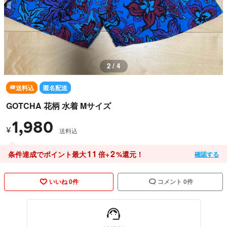
3 / 4
送料込
匿名配送
GOTCHA 花柄 水着 Mサイズ
1,980
¥
送料込
11
2
条件達成でポイント最大
倍+
%還元！
確認する
いいね 0件
コメント 0件