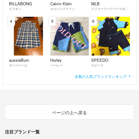
BILLABONG
Calvin Klein
MLB
ビラボン
カルバンクライン
メジャーリーグベースボール
4
5
6
aussieBum
Hurley
SPEEDO
オージーバム
ハーレー
スピード
水着の人気ブランドランキング
ページの上へ戻る
注目ブランド一覧