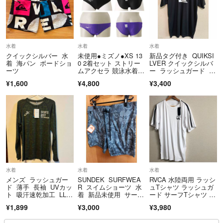
水着
水着
水着
クイックシルバー 水
未使用●ミズノ●XS 13
新品タグ付き QUIKSI
着 海パン ボードショ
0 2着セット ストリー
LVER クイックシルバ
ーツ
ムアクセラ 競泳水着 V
ー ラッシュガード M
パンツ
サイズ
¥1,600
¥4,800
¥3,400
水着
水着
水着
メンズ ラッシュガー
SUNDEK SURFWEA
RVCA 水陸両用 ラッシ
ド 薄手 長袖 UVカッ
R スイムショーツ 水
ュTシャツ ラッシュガ
ト 吸汗速乾加工 LLサ
着 新品未使用 サーフ
ード サーフTシャツ ル
イズ
ィン
ーカ Mサイズ
¥1,899
¥3,000
¥3,980