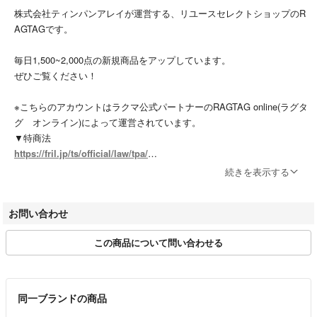
株式会社ティンパンアレイが運営する、リユースセレクトショップのR
AGTAGです。
毎日1,500~2,000点の新規商品をアップしています。
ぜひご覧ください！
※こちらのアカウントはラクマ公式パートナーのRAGTAG online(ラグタ
グ オンライン)によって運営されています。
▼特商法
https://fril.jp/ts/official/law/tpa/
▼返品特約
続きを表示する
https://fril.jp/ts/official/law/tpa/#return_policy
▼適格請求書発行事業者登録番号
お問い合わせ
T7010001074003
この商品について問い合わせる
【実店舗一覧】
RAGTAG渋谷店 / RAGTAG原宿店 / RAGTAG新宿店 / RAGTAG新宿マ
ルイアネックス店 / RAGTAG日本橋高島屋店 / RAGTAG有楽町マルイ店
/ RAGTAGニュウマン高輪店 / RAGTAGルミネ池袋店 / RAGTAG下北沢
同一ブランドの商品
店 / RAGTAG吉祥寺店 / RAGTAG二子玉川ライズ店 / RAGTAGニュウマ