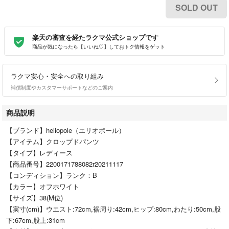
SOLD OUT
楽天の審査を経たラクマ公式ショップです
商品が気になったら【いいね♡】しておトク情報をゲット
ラクマ安心・安全への取り組み
補償制度やカスタマーサポートなどのご案内
商品説明
【ブランド】heliopole（エリオポール）
【アイテム】クロップドパンツ
【タイプ】レディース
【商品番号】2200171788082r20211117
【コンディション】ランク：B
【カラー】オフホワイト
【サイズ】38(M位)
【実寸(cm)】ウエスト:72cm,裾周り:42cm,ヒップ:80cm,わたり:50cm,股
下:67cm,股上:31cm