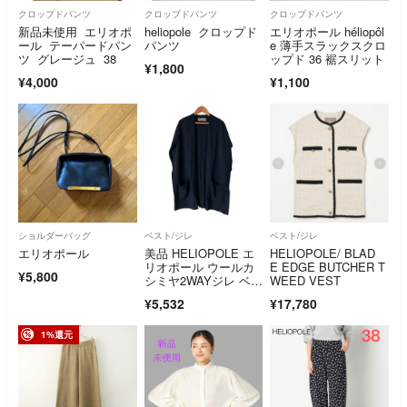
クロップドパンツ
クロップドパンツ
クロップドパンツ
新品未使用 エリオポ
heliopole クロップド
エリオポール héliopôl
ール テーパードパン
パンツ
e 薄手スラックスクロ
ツ グレージュ 38
ップド 36 裾スリット
¥1,800
¥4,000
¥1,100
ショルダーバッグ
ベスト/ジレ
ベスト/ジレ
エリオポール
美品 HELIOPOLE エ
HELIOPOLE/ BLAD
リオポール ウールカ
E EDGE BUTCHER T
¥5,800
シミヤ2WAYジレ ベス
WEED VEST
ト 25003037041HN サ
¥5,532
¥17,780
イズ38 ブラック レデ
ィース 古着 中古 USE
D
1%還元