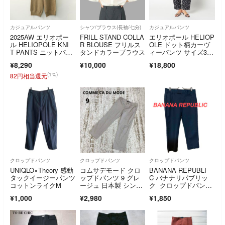
カジュアルパンツ
シャツ/ブラウス(長袖/七分)
カジュアルパンツ
2025AW エリオポー
FRILL STAND COLLA
エリオポール HELIOP
ル HELIOPOLE KNI
R BLOUSE フリルス
OLE ドット柄カーヴ
T PANTS ニットパン
タンドカラーブラウス
ィーパンツ サイズ3
ツ ｜ベージュ ボトム
8 ブラック
¥8,290
¥10,000
¥18,800
ス ロング イージー ウ
エストゴム【2400014
(1%)
82円相当還元
863536】
クロップドパンツ
クロップドパンツ
クロップドパンツ
UNIQLO×Theory 感動
コムサデモード クロ
BANANA REPUBLI
タックイージーパンツ
ップドパンツ 9 グレ
C バナナリパブリッ
コットンライクM
ージュ 日本製 シンプ
ク クロップドパン
ル カジュアル
ツ 七部丈
¥1,000
¥2,980
¥1,850