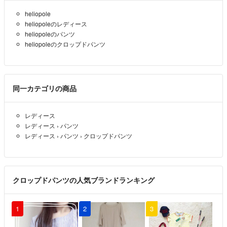
ン横浜店 / RAGTAG札幌店 / RAGTAG京都店 / RAGTAG心斎橋店 / RAG
heliopole
TAGなんばパークス店 / RAGTAG神戸店 / RAGTAG広島店 / RAGTAG広
heliopoleのレディース
島府中店 / RAGTAG福岡店 / RAGTAG福岡パルコ店 /
heliopoleのパンツ
heliopoleのクロップドパンツ
rt銀座店 / rt名古屋店
同一カテゴリの商品
レディース
レディース
›
パンツ
レディース
›
パンツ
›
クロップドパンツ
クロップドパンツの人気ブランドランキング
1
2
3