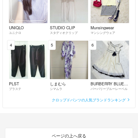
UNIQLO
STUDIO CLIP
Munsingwear
ユニクロ
スタディオクリップ
マンシングウェア
4
5
6
PLST
しまむら
BURBERRY BLUE LABEL
プラステ
シマムラ
バーバリーブルーレーベル
クロップドパンツの人気ブランドランキング
ページの上へ戻る