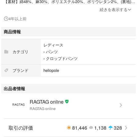
【素材】綿48%、麻30%、ポリエステル20%、ポリウレタン2%、(裏地)ポ
リエステル100%
続きを表示する
【原産国】日本
4年以上前
【その他詳細】
シーズン：オールシーズン
商品情報
ポケット：あり 外ポケット:4
透け感：なし
レディース
生地の厚さ：普通
カテゴリ
›
パンツ
裏地：あり
›
クロップドパンツ
伸縮性：なし
光沢：なし
ブランド
heliopole
開閉：ファスナー
出品者情報
※商品は複数サイトで共有している為システムで在庫調整を行っておりま
RAGTAG online
すが、ずれが生じ欠品となる場合もございます。
RAGTAG online
【商品コード】0218421N0005
取引の評価
81,446
1,138
328
こちらの商品はラクマ公式パートナーのRAGTAGによって出品されていま
す。