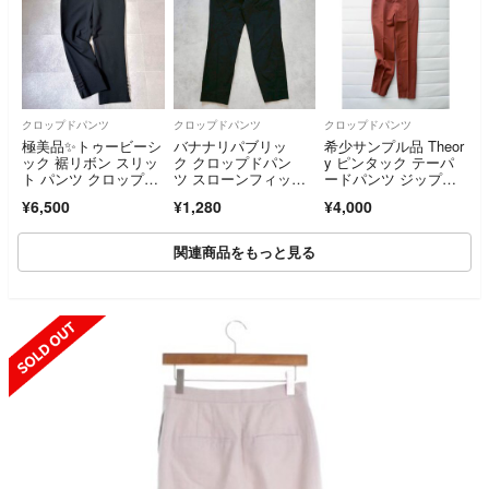
クロップドパンツ
クロップドパンツ
クロップドパンツ
極美品✨トゥービーシ
バナナリパブリッ
希少サンプル品 Theor
ック 裾リボン スリッ
ク クロップドパン
y ピンタック テーパ
ト パンツ クロップド
ツ スローンフィッ
ードパンツ ジップス
パンツ【L】
ト L相当 黒 1582H
リット クロップド ア
¥6,500
¥1,280
¥4,000
ンクル丈パンツ テラ
コッタ レンガ色 2
関連商品をもっと見る
SOLD OUT