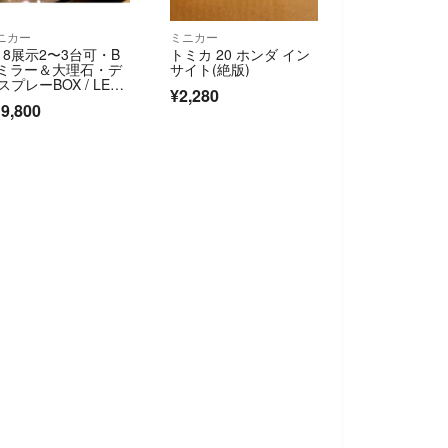
ニカー
ミニカー
/18展示2〜3台可・B
トミカ 20 ホンダ イン
,ミラー＆大理石・デ
サイト(絶版)
スプレーBOX / LED
¥2,280
明40灯・ネオジオラ
9,800
・京商、オートアー
など