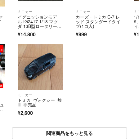
ミニカー
ミニカー
ミ
マ
イグニッションモデ
カーズ・トミカ C-7 レ
1
グ
ル IG2417 1/18 マツ
ッド スタンダードタイ
K
ダ 13B型ロータリーエ
プ(1コ入)
ィ
ンジン
照
¥14,800
¥999
¥1
マ
ト
ミニカー
トミカ ヴォクシー 煌
チュ
Ⅲ 非売品
¥2,600
関連商品をもっと見る