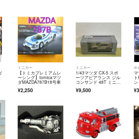
ミニカー
ミニカー
ホ
ガ
【トミカプレミアムレ
1/43マツダ CX-5 スポ
マ
ーシング】tomicaマツ
ーツアピアランス ジル
ト
ダMAZDA787B18号車
コンサンド 48T ミニカ
ン
ー
¥2,250
¥9,500
¥3