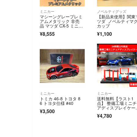
ミニカー
ノベルティグッズ
マシーングレープレミ
【新品未使用】関東
アムメタリック 非売
ツダ ノベルティマ
品 マツダ CX-5 ミニカ
カップ
ー ブレイク
¥8,555
¥1,100
ミニカー
ミニカー
トミカ 46-8 トヨタ 8
送料無料【ラスト1
6 トヨタ仕様 #40
点】 整備工場ミニ
アディスプレイケー
¥3,500
ス 1/64 ジオラマ
¥4,780