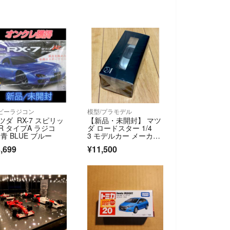
ビーラジコン
模型/プラモデル
ツダ RX-7 スピリッ
【新品・未開封】 マツ
R タイプA ラジコ
ダ ロードスター 1/4
 青 BLUE ブルー
3 モデルカー メーカー
特注品
,699
¥11,500