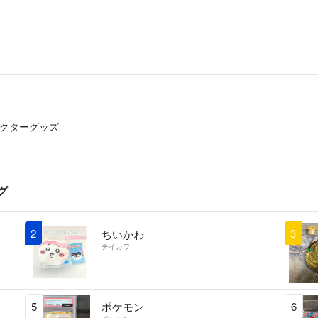
✳️送料の関係で
✳️梱包の際に圧
い。
⚠普通郵便など保
任を負いかねます
クターグッズ
心配な方はプラス
下さい。
グ
2
3
ちいかわ
チイカワ
5
ポケモン
6