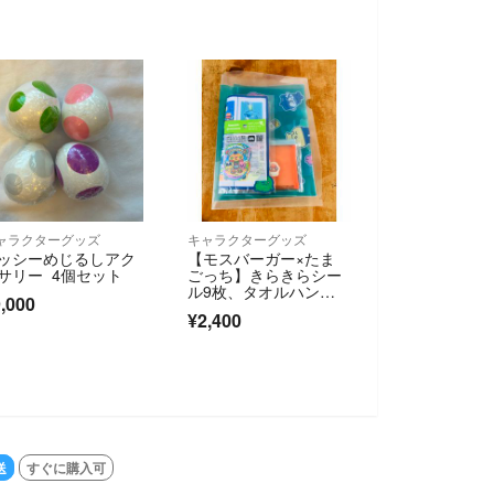
ャラクターグッズ
キャラクターグッズ
ッシーめじるしアク
【モスバーガー×たま
サリー 4個セット
ごっち】きらきらシー
ル9枚、タオルハンカ
,000
チ、ポーチ、ショップ
¥2,400
バッグ
送
すぐに購入可