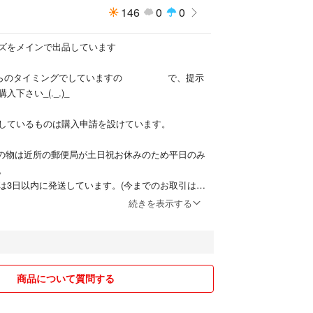
146
0
0
ズをメインで出品しています
こちらのタイミングでしていますの で、提示
下さい_(._.)_
しているものは購入申請を設けています。
送の物は近所の郵便局が土日祝お休みのため平日のみ
。
は3日以内に発送しています。(今までのお取引はす
送しています)
続きを表示する
、即購入OKにしていますので、コメントを頂いても購
となります。
できません。
商品について質問する
者は居ません。