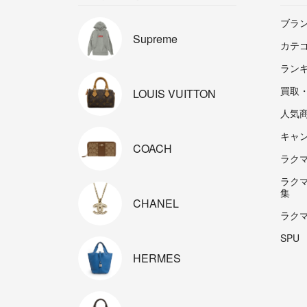
ブラ
Supreme
カテ
ラン
買取
LOUIS
VUITTON
人気
キャ
COACH
ラクマp
ラク
集
CHANEL
ラク
SPU
HERMES