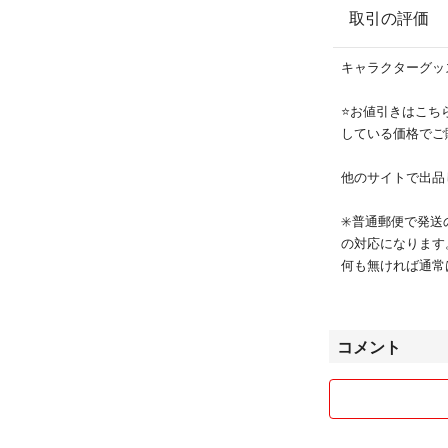
取引の評価
キャラクターグッ
⭐️お値引きは
している価格でご購入
他のサイトで出品
✳️普通郵便で発
の対応になります
何も無ければ通常
べて３日以内に発
✳️すべての商品
コメント
入された方が優先
✳️お取り置きは
✳️ペット、喫煙