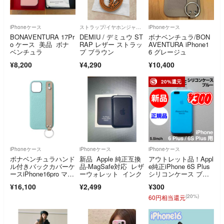
iPhoneケース
ストラップ/イヤホンジャック
iPhoneケース
BONAVENTURA 17Pr
DEMIU / デミュウ ST
ボナベンチュラ/BON
o ケース 美品 ボナ
RAP レザー ストラッ
AVENTURA iPhone1
ベンチュラ
プ ブラウン
6 グレージュ
¥8,200
¥4,290
¥10,400
20%還元
iPhoneケース
iPhoneケース
iPhoneケース
ボナベンチュラハンド
新品 Apple 純正互換
アウトレット品！Appl
ル付きバックカバーケ
品-MagSafe対応 レザ
e純正iPhone 6S Plus
ースiPhone16pro マー
ーウォレット インク
シリコンケース ブル
レブルー
ー
¥16,100
¥2,499
¥300
(20%)
60円相当還元