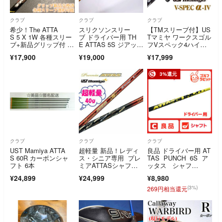
クラブ
クラブ
クラブ
希少！The ATTA
スリクソンスリー
【TMスリーブ付】US
S 5 X 1W 各種スリー
ブ ドライバー用 TH
Tマミヤ ワークスゴル
ブ+新品グリップ付 1
E ATTAS 5S ジアッタ
フVスペック4ハイグ
W
ス マミヤ
レードシャフト
¥17,900
¥19,000
¥17,999
3%還元
クラブ
クラブ
クラブ
UST Mamiya ATTA
超軽量 新品！レディ
良品 ドライバー用 AT
S 60R カーボンシャ
ス・シニア専用 プレ
TAS PUNCH 6S ア
フト 6本
ミアATTASシャフ
ッタス シャフ
ト FLEX＝L
ト S キャロウェイス
¥24,899
¥24,999
¥8,980
リーブ USTマミヤ
(3%)
269円相当還元