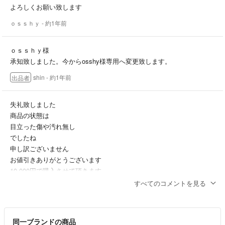
よろしくお願い致します
ｏｓｓｈｙ
- 約1年前
ｏｓｓｈｙ様
承知致しました。今からosshy様専用へ変更致します。
shin
- 約1年前
出品者
失礼致しました
商品の状態は
目立った傷や汚れ無し
でしたね
申し訳ございません
お値引きありがとうございます
10,000円で購入させて頂きます
販売価格の変更後での購入でよろしいでしょうか
すべてのコメントを見る
ｏｓｓｈｙ
- 約1年前
同一ブランドの商品
ｏｓｓｈｙ様