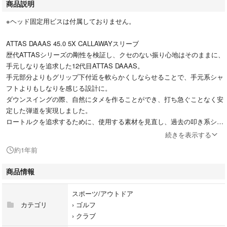
商品説明
※ヘッド固定用ビスは付属しておりません。
ATTAS DAAAS 45.0 5X CALLAWAYスリーブ
歴代ATTASシリーズの剛性を検証し、クセのない振り心地はそのままに、
手元しなりを追求した12代目ATTAS DAAAS。
手元部分よりもグリップ下付近を軟らかくしならせることで、手元系シャ
フトよりもしなりを感じる設計に。
ダウンスイングの際、自然にタメを作ることができ、打ち急ぐことなく安
定した弾道を実現しました。
ロートルクを追求するために、使用する素材を見直し、過去の叩き系シャ
フトで使用した素材よりも粘りのある素材を採用。
続きを表示する
さらに先端部には「トレカ®M40X」を採用することで高弾性の弾き感も
約1年前
演出。
また「トレカ®M40X」の配置を変え、トルクを抑えるテクノロジー「S.T.
商品情報
T（Strike Torque Technology)」を新たに開発。
慣性モーメントの大きいヘッドで見られるブレを軽減し、ヘッド本来のポ
スポーツ/アウトドア
テンシャルをさらに引き出します。
カテゴリ
›
ゴルフ
›
クラブ