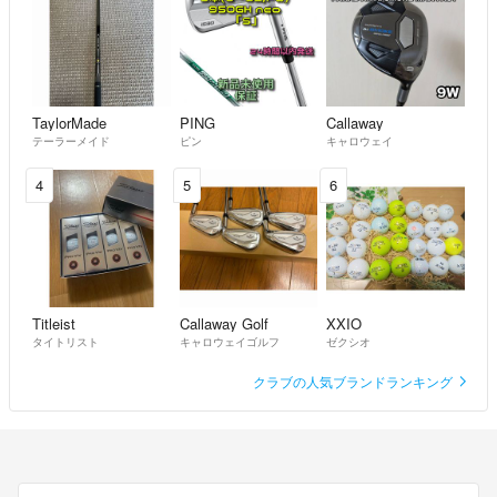
shln様
お世話になります。
午前中ご連絡をお待ちしておりましたが。。。
TaylorMade
PING
Callaway
今回出品のATTAS DAAASシャフトの長さが45インチで、シャフト自
テーラーメイド
ピン
キャロウェイ
体が問題なく使える物でしたら購入を検討したいとおもうのですが、
若干のお値引きをして頂くことは出来ますでしょうか。
4
5
6
ｏｓｓｈｙ
- 約1年前
ｏｓｓｈｙ様
承知致しました。因みに、購入時の記録では、45インチです。宜しく
お願い致します。
Titleist
Callaway Golf
XXIO
タイトリスト
キャロウェイゴルフ
ゼクシオ
shin
- 約1年前
出品者
クラブの人気ブランドランキング
お手数をお掛けし申し訳ございませんが宜しくお願い致します。
ｏｓｓｈｙ
- 約1年前