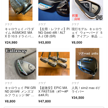
クラブ
クラブ
クラブ
キャロウェイ パラダ
【左用・レフティ】PI
現行モデル キャロウ
イム AiSMOKE MA
NG G440 4W / ALT
ェイ ウォーバード 5
X D 10.5 ドライバー
A J CB (SR)
番 アイアン 単品 純
ヘッドのみ
正カーボン（R）
¥24,980
¥43,800
¥8,000
クラブ
クラブ
クラブ
キャロウェイ PM GRI
【超激安】EPIC MA
人気！sim2 max dド
ND 2019年 メンズゴ
X FAST:5本（#7〜#P
ライバー
ルフ ウェッジ 56° ス
&#A:R）
¥34,500
チール 右利き用 S
¥8,800
¥47,800
W サンド Callaway