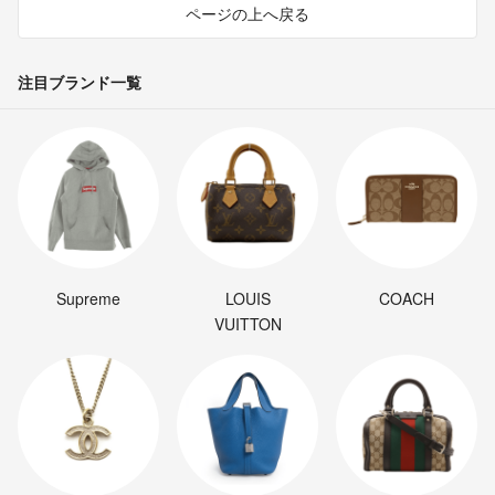
ページの上へ戻る
ｏｓｓｈｙ様
申し訳ありません。明日の午前中までに実測して返信させて頂きた
く、宜しくお願い致します。
注目ブランド一覧
shin
- 約1年前
出品者
ご回答ありがとうございます。
承知いたしました。
立て続けですみません。
シャフトの長さはグリップエンドからスリーブ先迄は何センチ(イン
チ)でしょうか。
ｏｓｓｈｙ
- 約1年前
Supreme
LOUIS
COACH
VUITTON
ｏｓｓｈｙ様
お問い合わせありがとうございます。その通りです。メス側はありま
すので、ヘッド側のビスがあれば、取り付け出来ます。
shin
- 約1年前
出品者