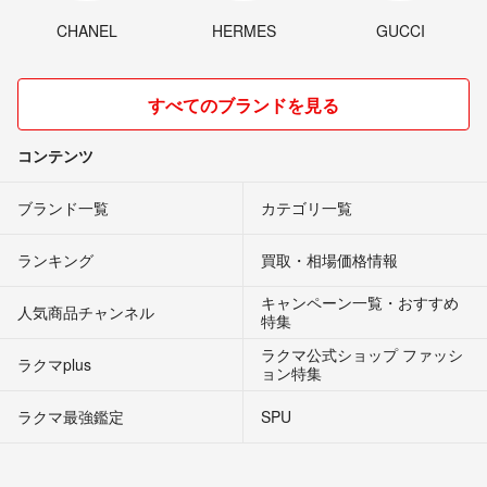
質問失礼します。
「ヘッド固定用ビスは付属では無い」との事ですが、ヘッド側にスリ
CHANEL
HERMES
GUCCI
ーブ固定用ビスが付いているのでヘッドへの取り付け大丈夫ですよ
ね？
それともスリーブ側のメスのビスネジが無いとの事でしょうか？
すべてのブランドを見る
ｏｓｓｈｙ
- 約1年前
コンテンツ
ブランド一覧
カテゴリ一覧
ランキング
買取・相場価格情報
キャンペーン一覧・おすすめ
人気商品チャンネル
特集
ラクマ公式ショップ ファッシ
ラクマplus
ョン特集
ラクマ最強鑑定
SPU