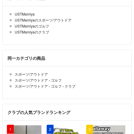
再度確認致しました。目立った不具合はありませんでした。使用回数
は、覚えている限り3回以下だったと思います。ご検討の程宜しくお
USTMamiya
願い致します。
USTMamiyaのスポーツ/アウトドア
USTMamiyaのゴルフ
shin
- 約1年前
出品者
USTMamiyaのクラブ
shln様
ご返信ありがとうございますり
同一カテゴリの商品
1115mm了解致しました。
何度もすみません。最後に。
商品状態の記載がありませんでしたので。確認させてください
スポーツ/アウトドア
シャフト（商品）にはビスが付属されていない他、不具合や問題があ
スポーツ/アウトドア
›
ゴルフ
る様なら教えてください。
スポーツ/アウトドア
›
ゴルフ
›
クラブ
ｏｓｓｈｙ
- 約1年前
ｏｓｓｈｙ様
クラブの人気ブランドランキング
遅くなり申し訳ありません。長さは1115mmでした。金額は10000円
でいかがでしょうか。
1
2
3
shin
- 約1年前
出品者